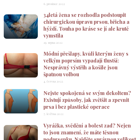
6. prosince 2022
34letá žena se rozhodla podstoupit
chirurgickou úpravu prsou, břicha a
hýždí. Touha po kráse se jí ale krutě
vymstila
29. srpna 2022
Módní přešlapy, kvůli kterým ženy s
velkým poprsím vypadají tlustší:
Nesprávný výstřih a košile jsou
špatnou volbou
4. června 2022
Nejste spokojená se svým dekoltem?
Existují způsoby, jak zvětšit a zpevnit
prsa i bez plastické operace
7. května 2022
Vyrážka, svědění a bolest zad? Nejen
to jsou znamení, že máte těsnou
podprsenku. Najděte správnou velikost