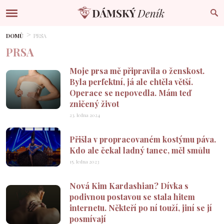
DOMŮ
PRSA
PRSA
Moje prsa mě připravila o ženskost.
Byla perfektní, já ale chtěla větší.
Operace se nepovedla. Mám teď
zničený život
23. ledna 2024
Přišla v propracovaném kostýmu páva.
Kdo ale čekal ladný tanec, měl smůlu
15. ledna 2023
Nová Kim Kardashian? Dívka s
podivnou postavou se stala hitem
internetu. Někteří po ní touží, jiní se jí
posmívají