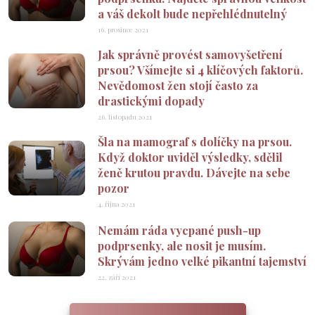
a váš dekolt bude nepřehlédnutelný
16. prosince 2021
Jak správně provést samovyšetření
prsou? Všímejte si 4 klíčových faktorů.
Nevědomost žen stojí často za
drastickými dopady
26. listopadu 2021
Šla na mamograf s dolíčky na prsou.
Když doktor uviděl výsledky, sdělil
ženě krutou pravdu. Dávejte na sebe
pozor
4. října 2021
Nemám ráda vycpané push-up
podprsenky, ale nosit je musím.
Skrývám jedno velké pikantní tajemství
22. září 2021