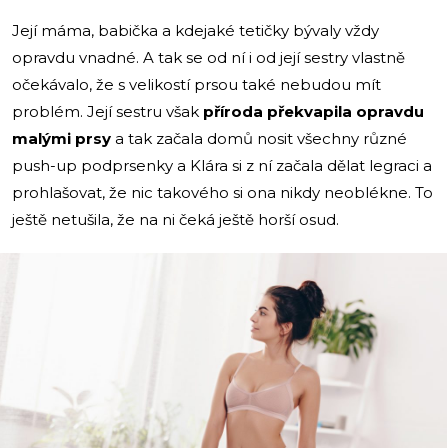
Její máma, babička a kdejaké tetičky bývaly vždy
opravdu vnadné. A tak se od ní i od její sestry vlastně
očekávalo, že s velikostí prsou také nebudou mít
problém. Její sestru však
příroda překvapila opravdu
malými prsy
a tak začala domů nosit všechny různé
push-up podprsenky a Klára si z ní začala dělat legraci a
prohlašovat, že nic takového si ona nikdy neoblékne. To
ještě netušila, že na ni čeká ještě horší osud.