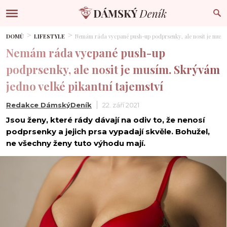
DOMŮ
LIFESTYLE
Nemám ráda vycpané push-up podprsenky, ale nosit je musím.
Nemám ráda vycpané push-up
podprsenky, ale nosit je musím. Skrývám
jedno velké pikantní tajemství
Redakce DámskýDeník
22. září 2021
Jsou ženy, které rády dávají na odiv to, že nenosí
podprsenky a jejich prsa vypadají skvěle. Bohužel,
ne všechny ženy tuto výhodu mají.