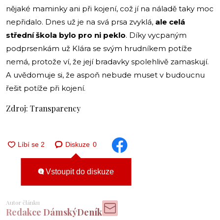
nějaké maminky ani při kojení, což jí na náladě taky moc
nepřidalo. Dnes už je na svá prsa zvyklá,
ale celá
střední škola bylo pro ni peklo
. Díky vycpaným
podprsenkám už Klára se svým hrudníkem potíže
nemá, protože ví, že její bradavky spolehlivě zamaskují.
A uvědomuje si, že aspoň nebude muset v budoucnu
řešit potíže při kojení.
Zdroj: Transparency
Diskuze
0
Vstoupit do diskuze
Autor článku
Redakce DámskýDeník