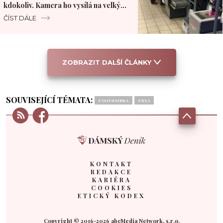
kdokoliv. Kamera ho vysílá na velký
monitor
ČÍST DÁLE
ZOBRAZIT DALŠÍ ČLÁNKY
SOUVISEJÍCÍ TÉMATA:
PODPRSENKA
PRSA
KONTAKT
REDAKCE
KARIÉRA
COOKIES
ETICKÝ KODEX
Copyright © 2016-2026 abcMedia Network, s.r.o.