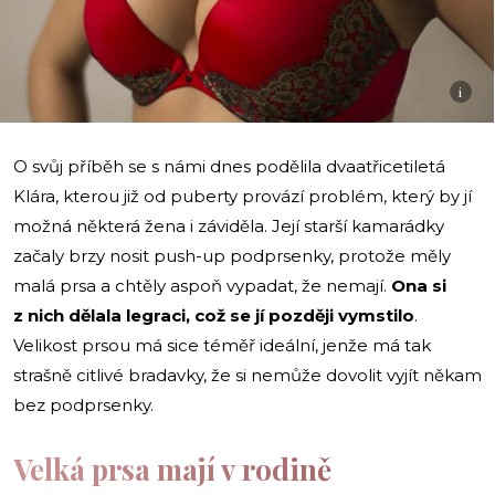
i
O svůj příběh se s námi dnes podělila dvaatřicetiletá
Klára, kterou již od puberty provází problém, který by jí
možná některá žena i záviděla. Její starší kamarádky
začaly brzy nosit push-up podprsenky, protože měly
malá prsa a chtěly aspoň vypadat, že nemají.
Ona si
z nich dělala legraci, což se jí později vymstilo
.
Velikost prsou má sice téměř ideální, jenže má tak
strašně citlivé bradavky, že si nemůže dovolit vyjít někam
bez podprsenky.
Velká prsa mají v rodině