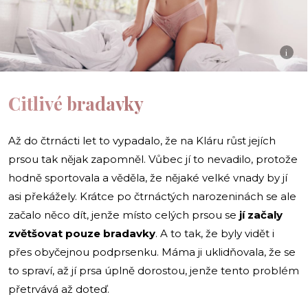
i
Citlivé bradavky
Až do čtrnácti let to vypadalo, že na Kláru růst jejích
prsou tak nějak zapomněl. Vůbec jí to nevadilo, protože
hodně sportovala a věděla, že nějaké velké vnady by jí
asi překážely. Krátce po čtrnáctých narozeninách se ale
začalo něco dít, jenže místo celých prsou se
jí začaly
zvětšovat pouze bradavky
. A to tak, že byly vidět i
přes obyčejnou podprsenku. Máma ji uklidňovala, že se
to spraví, až jí prsa úplně dorostou, jenže tento problém
přetrvává až doteď.