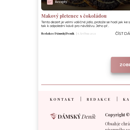
Recepty
Makový pletenec s čokoládou
Tento dezert je velmi vděčné jídlo, protože se hodí jak ke 
tak k odpolední kávě pro návštěvu. Jeho př...
ČÍST D
Redakce DámskýDeník
|
6. května 2021
ZOBR
KONTAKT
REDAKCE
KA
Copyright ©
Obsah je chrá
písemného so