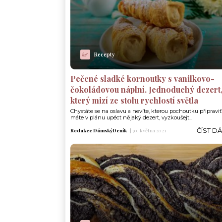
Recepty
Pečené sladké kornoutky s vanilkovo-
čokoládovou náplní. Jednoduchý dezert
který mizí ze stolu rychlostí světla
Chystáte se na oslavu a nevíte, kterou pochoutku připrav
máte v plánu upéct nějaký dezert, vyzkoušejt...
ČÍST D
Redakce DámskýDeník
|
30. května 2021