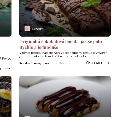
Recepty
Originální čokoládová buchta, jak se patří.
,
Rychle a jednoduše
V tomto receptu najdete rychlý a jednoduchý postup k vytvoření
jemné a měkké čokoládové buchty. Budete k tomu ...
it? Pokud
ČÍST DÁLE
Redakce DámskýDeník
|
27. května 2021
ÁLE