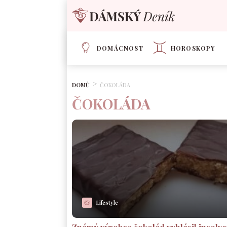
DOMÁCNOST
HOROSKOPY
DOMŮ
ČOKOLÁDA
ČOKOLÁDA
Lifestyle