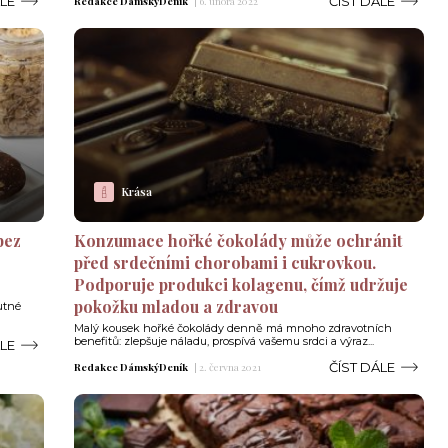
ÁLE
ČÍST DÁLE
Redakce DámskýDeník
|
6. února 2022
Krása
bez
Konzumace hořké čokolády může ochránit
r
před srdečními chorobami i cukrovkou.
Podporuje produkci kolagenu, čímž udržuje
pokožku mladou a zdravou
utné
Malý kousek hořké čokolády denně má mnoho zdravotních
benefitů: zlepšuje náladu, prospívá vašemu srdci a výraz...
ÁLE
ČÍST DÁLE
Redakce DámskýDeník
|
2. června 2021