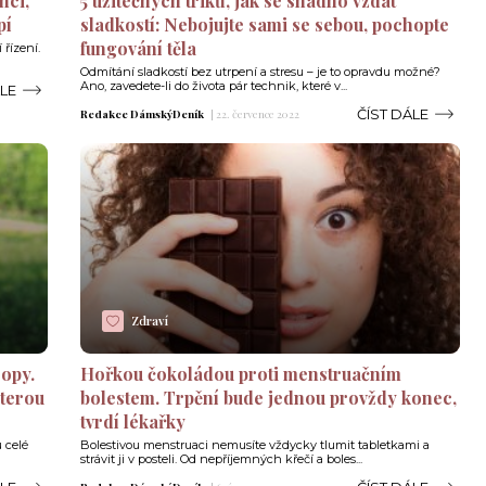
nci,
5 užitečných triků, jak se snadno vzdát
pí
sladkostí: Nebojujte sami se sebou, pochopte
fungování těla
řízení.
Odmítání sladkostí bez utrpení a stresu – je to opravdu možné?
Ano, zavedete-li do života pár technik, které v...
ÁLE
ČÍST DÁLE
Redakce DámskýDeník
|
22. července 2022
Zdraví
ropy.
Hořkou čokoládou proti menstruačním
kterou
bolestem. Trpění bude jednou provždy konec,
tvrdí lékařky
 celé
Bolestivou menstruaci nemusíte vždycky tlumit tabletkami a
strávit ji v posteli. Od nepříjemných křečí a boles...