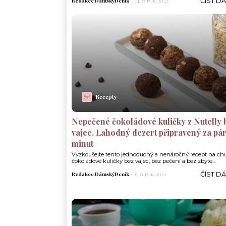
ČÍST D
Redakce DámskýDeník
|
14. června 2022
Recepty
Nepečené čokoládové kuličky z Nutelly 
vajec. Lahodný dezert připravený za pá
minut
Vyzkoušejte tento jednoduchý a nenáročný recept na ch
čokoládové kuličky bez vajec, bez pečení a bez zbyte...
ČÍST D
Redakce DámskýDeník
|
6. června 2021