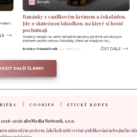
Recepty
Banánky s vanilkovým krémem a čokoládou.
Jde o skutečnou lahůdkou, na které si hosté
snídani,
pochutnají
ÁLE
Snadný recept na velmi lahodné banány plněné vanilkovým
krémem polité vrstvou čokolády, která se rozplývá na j...
ČÍST DÁLE
Redakce DámskýDeník
|
24. dubna 2021
AZIT DALŠÍ ČLÁNKY
RIÉRA
COOKIES
ETICKÝ KODEX
 2016-2026 abcMedia Network, s.r.o.
něn autorským právem. Jakékoli užití včetně publikování nebo jiného šíř
uhlasu zakázáno.