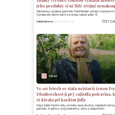
Známý výrobce čokolád vyhlásil insolve
jeho produkty si už lidé zřejmě nenakou
Německý výrobce pralinek DreiMeister zahájil insolvenční 
Výroba ale zatím běží a e-shop nabízí přes 13...
ČÍST D
Lukáš Jírovec
|
24. května 2026
Zdraví
Ve 116 letech se stala nejstarší ženou Ev
Dlouhověkost jí prý zajistila potravina, 
si dávala při každém jídle
Když před čtyřmi lety umírala, byla druhou nejstarší ženou
planety. K jejímu úctyhodnému věku jí dopomohl...