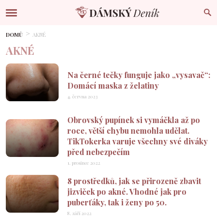
DOMŮ
AKNÉ
AKNÉ
Na černé tečky funguje jako „vysavač“:
Domácí maska z želatiny
4. června 2023
Obrovský pupínek si vymáčkla až po
roce, větší chybu nemohla udělat.
TikTokerka varuje všechny své diváky
před nebezpečím
1. prosince 2022
8 prostředků, jak se přirozeně zbavit
jizviček po akné. Vhodné jak pro
puberťáky, tak i ženy po 50.
8. září 2022