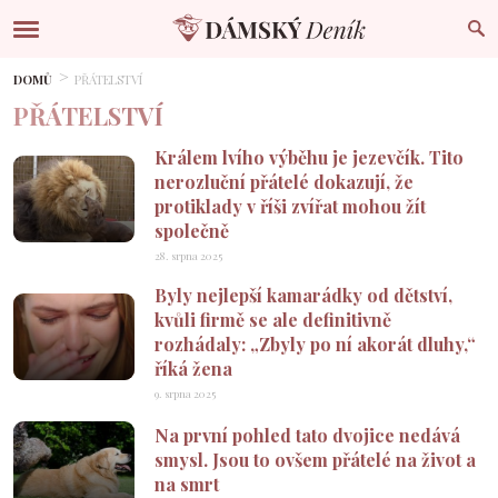
DOMŮ
PŘÁTELSTVÍ
PŘÁTELSTVÍ
Králem lvího výběhu je jezevčík. Tito
nerozluční přátelé dokazují, že
protiklady v říši zvířat mohou žít
společně
28. srpna 2025
Byly nejlepší kamarádky od dětství,
kvůli firmě se ale definitivně
rozhádaly: „Zbyly po ní akorát dluhy,“
říká žena
9. srpna 2025
Na první pohled tato dvojice nedává
smysl. Jsou to ovšem přátelé na život a
na smrt