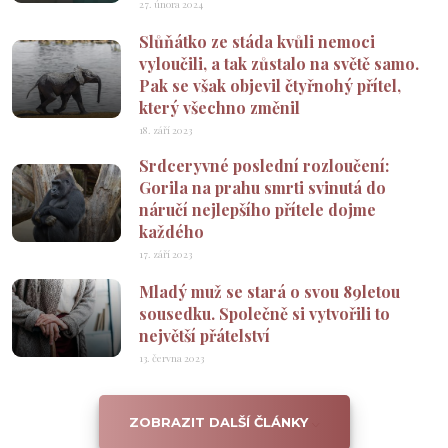
27. února 2024
Slůňátko ze stáda kvůli nemoci
vyloučili, a tak zůstalo na světě samo.
Pak se však objevil čtyřnohý přítel,
který všechno změnil
18. září 2023
Srdceryvné poslední rozloučení:
Gorila na prahu smrti svinutá do
náručí nejlepšího přítele dojme
každého
17. září 2023
Mladý muž se stará o svou 89letou
sousedku. Společně si vytvořili to
největší přátelství
13. června 2023
ZOBRAZIT DALŠÍ ČLÁNKY