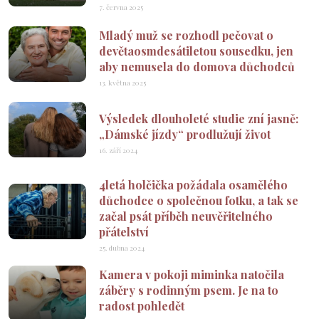
7. června 2025
Mladý muž se rozhodl pečovat o
devětaosmdesátiletou sousedku, jen
aby nemusela do domova důchodců
13. května 2025
Výsledek dlouholeté studie zní jasně:
„Dámské jízdy“ prodlužují život
16. září 2024
4letá holčička požádala osamělého
důchodce o společnou fotku, a tak se
začal psát příběh neuvěřitelného
přátelství
25. dubna 2024
Kamera v pokoji miminka natočila
záběry s rodinným psem. Je na to
radost pohledět