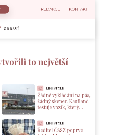
REDAKCE
KONTAKT
ZDRAVÍ
vořili to největší
LIFESTYLE
Žádné vykládání na pás,
žádný skener. Kaufland
testuje vozík, který
markuje zboží sám od
sebe
LIFESTYLE
Ředitel ČSSZ poprvé