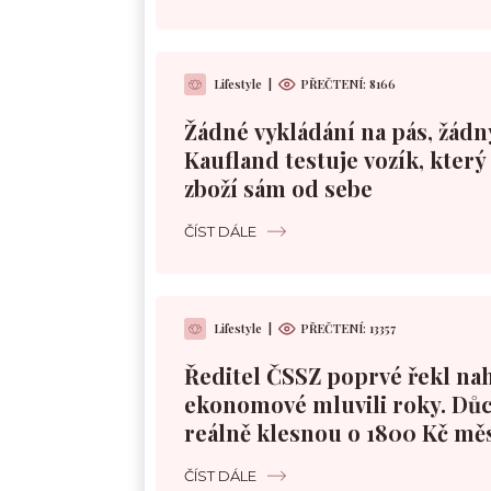
Lifestyle
|
PŘEČTENÍ:
8166
Žádné vykládání na pás, žádn
Kaufland testuje vozík, kter
zboží sám od sebe
ČÍST DÁLE
Lifestyle
|
PŘEČTENÍ:
13357
Ředitel ČSSZ poprvé řekl nah
ekonomové mluvili roky. Dů
reálně klesnou o 1800 Kč mě
ČÍST DÁLE