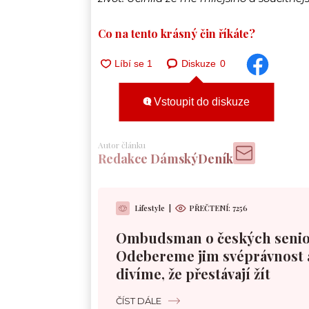
Co na tento krásný čin říkáte?
Diskuze
0
Vstoupit do diskuze
Autor článku
Redakce DámskýDeník
Lifestyle
|
PŘEČTENÍ:
7256
Ombudsman o českých senio
Odebereme jim svéprávnost 
divíme, že přestávají žít
ČÍST DÁLE