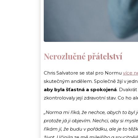
Nerozlučné přátelství
Chris Salvatore se stal pro Normu
více 
skutečným andělem. Společně žijí v jedno
aby byla šťastná a spokojená
. Dvakrát
zkontrolovaly její zdravotní stav. Co ho
„Norma mi říká, že nechce, abych to byl j
protože já ji objevím. Nechci, aby si mysl
říkám jí, že budu v pořádku, ale je to t
život. Učinila ze mě milejšího a soucitnější