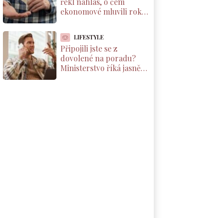
řekl nahlas, o čem
ekonomové mluvili roky.
Důchody reálně klesnou
o 1800 Kč měsíčně
LIFESTYLE
Připojili jste se z
dovolené na poradu?
Ministerstvo říká jasně:
máte nárok na
kompenzaci