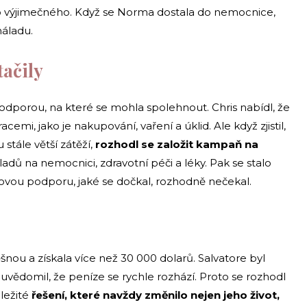
co výjimečného. Když se Norma dostala do nemocnice,
 náladu.
tačily
dporou, na které se mohla spolehnout. Chris nabídl, že
i, jako je nakupování, vaření a úklid. Ale když zjistil,
stále větší zátěží,
rozhodl se založit kampaň na
adů na nemocnici, zdravotní péči a léky. Pak se stalo
ovou podporu, jaké se dočkal, rozhodně nečekal.
ou a získala více než 30 000 dolarů. Salvatore byl
uvědomil, že peníze se rychle rozhází. Proto se rozhodl
ležité
řešení, které navždy změnilo nejen jeho život,