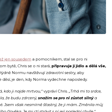
i
než jen sousedem
a pomocníkem, stal se pro ni
m bytě, Chris se o ni stará,
připravuje jí jídlo a dělá vše,
 týdně Normu navštěvují zdravotní sestry, aby
 ale děsí, je den, kdy Norma vydechne naposledy.
á, kdo ji najde mrtvou,“
vypráví Chris.
„Trhá mi to srdce,
ela, že budu zdrcený,
snažím se pro ni zůstat silný
a
ěžké. Jsem však nesmírně šťastný, že ji mám. Změnila můj
ho člověka. Je mi ctí strávit s ní její poslední chvíle.“