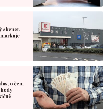
ý skener.
ý markuje
las, o čem
chody
síčně