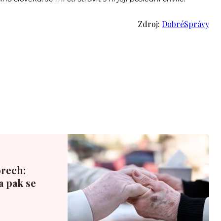
Zdroj:
DobréSprávy
rech:
a pak se