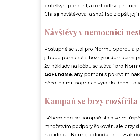
přítelkyni pomohl, a rozhodl se pro ně
Chris ji navštěvoval a snažil se zlepšit její
Návštěvy v nemocnici nes
Postupně se stal pro Normu oporou a po
jí bude pomáhat s běžnými domácími pracem
že náklady na léčbu se stávají pro Normu 
GoFundMe
, aby pomohl s pokrytím nákl
něco, co mu naprosto vyrazilo dech. Tak
Kampaň se brzy rozšířila
Během noci se kampaň stala velmi úspěšn
množstvím podpory šokován, ale brzy si 
nabídnout Normě jednoduché, avšak dů