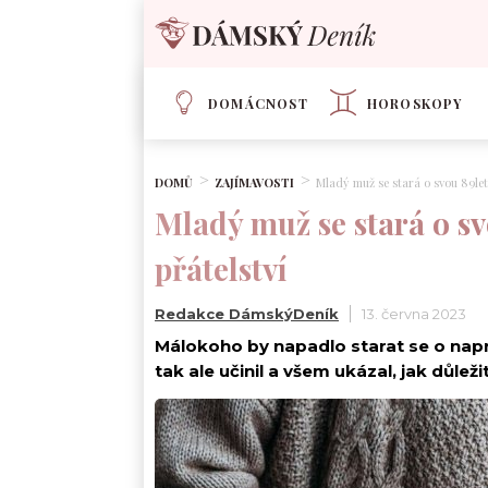
DOMÁCNOST
HOROSKOPY
DOMŮ
ZAJÍMAVOSTI
Mladý muž se stará o svou 89leto
Mladý muž se stará o svo
přátelství
Redakce DámskýDeník
13. června 2023
Málokoho by napadlo starat se o napro
tak ale učinil a všem ukázal, jak důlež