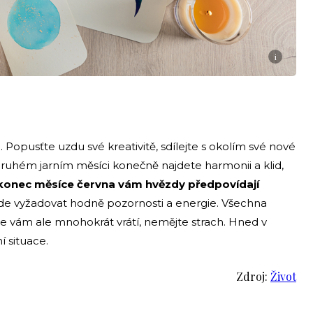
i
i. Popusťte uzdu své kreativitě, sdílejte s okolím své nové
druhém jarním měsíci konečně najdete harmonii a klid,
konec měsíce června vám hvězdy předpovídají
bude vyžadovat hodně pozornosti a energie. Všechna
 vám ale mnohokrát vrátí, nemějte strach. Hned v
í situace.
Zdroj:
Život