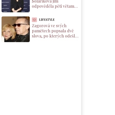
Solaříková jim
odpověděla pěti větami,
které by si měl přečíst
každý rodič dcery
LIFESTYLE
Zagorová ve svých
pamětech popsala dvě
slova, po kterých odešla
od partnera. Už se k
němu nevrátila