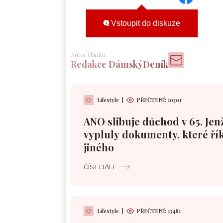
Vstoupit do diskuze
Autor článku
Redakce DámskýDeník
Lifestyle
|
PŘEČTENÍ:
10301
ANO slibuje důchod v 65. Jen
vypluly dokumenty, které řík
jiného
ČÍST DÁLE
Lifestyle
|
PŘEČTENÍ:
13481