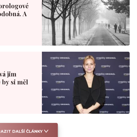
orologové
podobná. A
ová jim
 by si měl
AZIT DALŠÍ ČLÁNKY