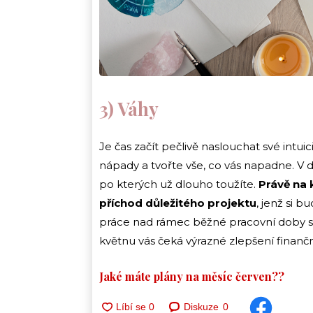
3) Váhy
Je čas začít pečlivě naslouchat své intuic
nápady a tvořte vše, co vás napadne. V 
po kterých už dlouho toužíte.
Právě na 
příchod důležitého projektu
, jenž si 
práce nad rámec běžné pracovní doby se
květnu vás čeká výrazné zlepšení finančn
Jaké máte plány na měsíc červen??
Diskuze
0