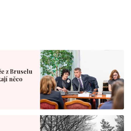
že z Bruselu
ají něco