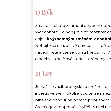
1) Býk
Zástupci tohoto znamení poslední dobou
vydechnout. Červen jim tuto možnost dá
dojde k
významným změnám v osobním i
Nebojte se ukázat své emoce a slabé strá
nadechněte a vše se obrátí k lepšímu. V
a pochvala od člověka, do kterého byste 
2) Lev
Je načase začít přemýšlet o možnostec
investic ve svém okolí a uvidíte, že nar
plně spolehnout na pomoc příbuzných a
Astrologové doporučují vyřešit s nimi nes