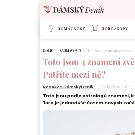
DOMÁCNOST
HOROSKOPY
DOMŮ
ZAJÍMAVOSTI
Toto jsou 3 znamení zvěrokruhu
Toto jsou 3 znamení zvě
Patříte mezi ně?
Redakce DámskýDeník
30. května 2023
Toto jsou podle astrologů znamení, k
Jaro je jednoduše časem nových začátků