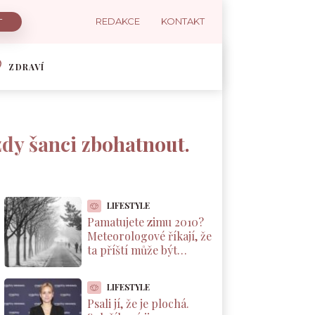
REDAKCE
KONTAKT
ZDRAVÍ
zdy šanci zbohatnout.
LIFESTYLE
Pamatujete zimu 2010?
Meteorologové říkají, že
ta příští může být
podobná. A důvod leží v
Pacifiku
LIFESTYLE
Psali jí, že je plochá.