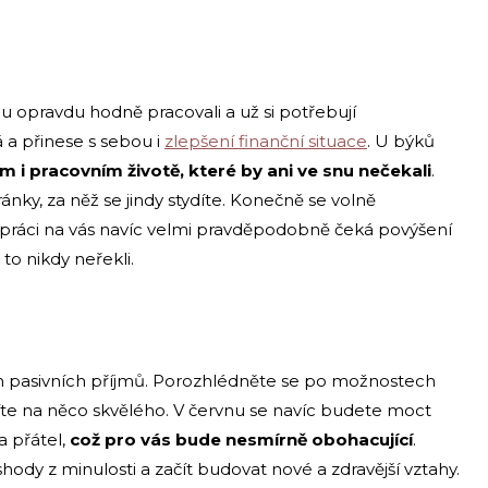
 opravdu hodně pracovali a už si potřebují
 a přinese s sebou i
zlepšení finanční situace
. U býků
 pracovním životě, které by ani ve snu nečekali
.
nky, za něž se jindy stydíte. Konečně se volně
 práci na vás navíc velmi pravděpodobně čeká povýšení
to nikdy neřekli.
h pasivních příjmů. Porozhlédněte se po možnostech
azíte na něco skvělého. V červnu se navíc budete moct
 přátel,
což pro vás bude nesmírně obohacující
.
hody z minulosti a začít budovat nové a zdravější vztahy.