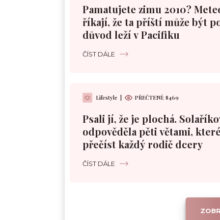
Pamatujete zimu 2010? Mete
říkají, že ta příští může být 
důvod leží v Pacifiku
ČÍST DÁLE
Lifestyle
|
PŘEČTENÍ:
8469
Psali jí, že je plochá. Solařík
odpověděla pěti větami, které
přečíst každý rodič dcery
ČÍST DÁLE
ZOBR