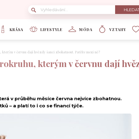
KRÁSA
LIFESTYLE
MÓDA
VZTAHY
, kterým v červnu dají hvězdy šanci zbohatnout. Patříte mezi ně?
rokruhu, kterým v červnu dají hvě
terá v průběhu měsíce června nejvíce zbohatnou.
 – a platí to i co se financí týče.