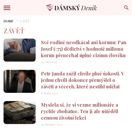
DOMŮ
ZÁVĚŤ
ZÁVĚŤ
Své rodině neodkázal ani korunu: Pan
Josef (†75) dědictví v hodnotě milionů
korun přenechal úplně cizímu člověku
24. září 2025
Petr Janda zažil chvíle plné úzkosti. V
jednu chvíli dokonce přemýšlel o
závěti a věcech, které nestihl udělat
8. ledna 2025
Myslela si, že si vezme milionáře a
rychle zbohatne. Ten jí ale uštědřil
cennou životní lekci
14. prosince 2024