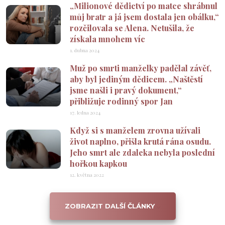
„Milionové dědictví po matce shrábnul
můj bratr a já jsem dostala jen obálku,“
rozčilovala se Alena. Netušila, že
získala mnohem víc
1. dubna 2024
Muž po smrti manželky padělal závěť,
aby byl jediným dědicem. „Naštěstí
jsme našli i pravý dokument,“
přibližuje rodinný spor Jan
17. ledna 2024
Když si s manželem zrovna užívali
život naplno, přišla krutá rána osudu.
Jeho smrt ale zdaleka nebyla poslední
hořkou kapkou
12. května 2022
ZOBRAZIT DALŠÍ ČLÁNKY