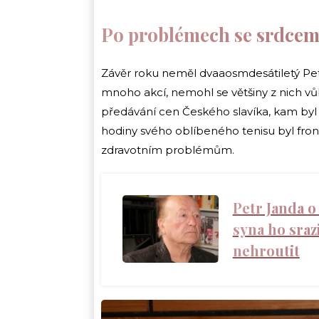
Po problémech se srdcem 
Závěr roku neměl dvaaosmdesátiletý Pe
mnoho akcí, nemohl se většiny z nich vů
předávání cen Českého slavíka, kam by
hodiny svého oblíbeného tenisu byl fr
zdravotním problémům.
Petr Janda o 
syna ho sraz
nehroutit