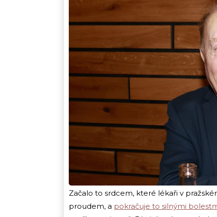
Začalo to srdcem, které lékaři v pražs
proudem, a
pokračuje to silnými bolestm