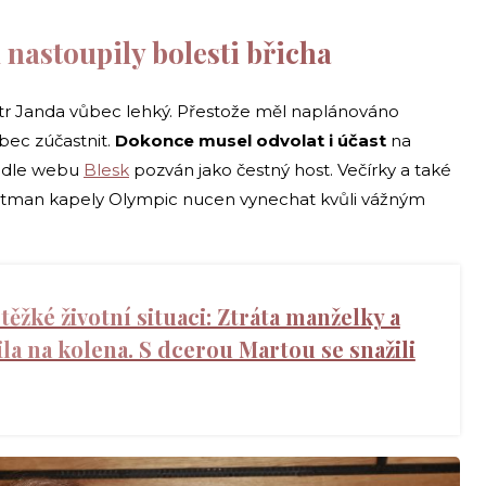
nastoupily bolesti břicha
tr Janda vůbec lehký. Přestože měl naplánováno
bec zúčastnit.
Dokonce musel odvolat i účast
na
l dle webu
Blesk
pozván jako čestný host. Večírky a také
ontman kapely Olympic nucen vynechat kvůli vážným
těžké životní situaci: Ztráta manželky a
ila na kolena. S dcerou Martou se snažili