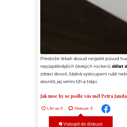
Přestože lékaři dosud nezjistili původ hu
nejúspěšnějších českých rockerů
dělat d
zdraví dovolí, žádná vystoupení rušit n
skončit, jej velmi tíží a trápí.
Jak moc by se podle vás měl Petra Janda 
Diskuze
0
Vstoupit do diskuze