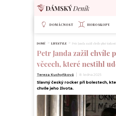
DOMÁCNOST
HOROSKOPY
DOMŮ
LIFESTYLE
Petr Janda zažil chvíle plné úzkost
Petr Janda zažil chvíle 
věcech, které nestihl ud
Tereza Kuchyňková
8. ledna 2025
Slavný český rocker při bolestech, kte
chvíle jeho života.