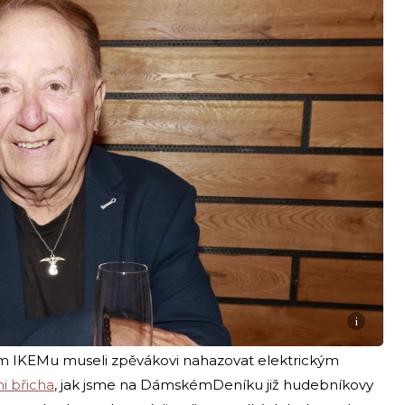
i
kém IKEMu museli zpěvákovi nahazovat elektrickým
i břicha
, jak jsme na DámskémDeníku již hudebníkovy