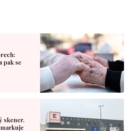
rech:
a pak se
ý skener.
ý markuje