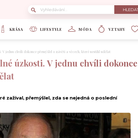
KRÁSA
LIFESTYLE
MÓDA
VZTAHY
i. V jednu chvíli dokonce přemýšlel o závěti a věcech, které nestihl udělat
plné úzkosti. V jednu chvíli dokonce
ělat
ré zažíval, přemýšlel, zda se nejedná o poslední