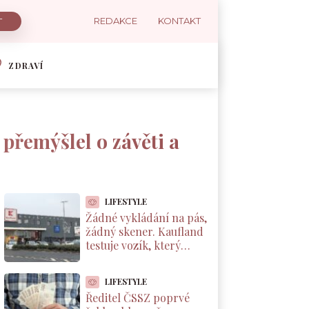
REDAKCE
KONTAKT
ZDRAVÍ
 přemýšlel o závěti a
LIFESTYLE
Žádné vykládání na pás,
žádný skener. Kaufland
testuje vozík, který
markuje zboží sám od
sebe
LIFESTYLE
Ředitel ČSSZ poprvé