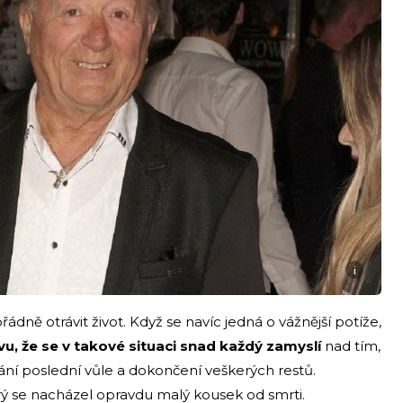
i
ně otrávit život. Když se navíc jedná o vážnější potíže,
vu, že se v takové situaci snad každý zamyslí
nad tím,
ní poslední vůle a dokončení veškerých restů.
rý se nacházel opravdu malý kousek od smrti.