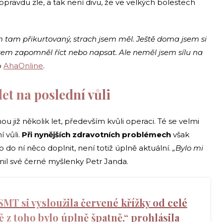
opravdu zle, a tak není divu, že ve velkých bolestech
m tam přikurtovaný, strach jsem měl. Ještě doma jsem si
jsem zapomněl říct nebo napsat. Ale neměl jsem sílu na
b
AhaOnline
.
et na poslední vůli
u již několik let, především kvůli operaci. Té se velmi
í vůli.
Při nynějších zdravotních problémech
však
 do ní něco doplnit, není totiž úplně aktuální.
„Bylo mi
nil své černé myšlenky Petr Janda.
MT si vysloužila červené křížky od celé
 z toho bylo úplně špatně,“ prohlásila