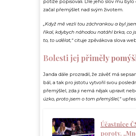
potíže popisovali. Dle jeho slov mu bylo 
začal přemýšlet nad svým životem.
„Když mě vezli tou záchrankou a byl jse
říkal, kdybych náhodou natáhl brka, co 
to, to udělat,“
cituje zpěvákova slova we
Bolesti jej přiměly pomýšl
Janda dále prozradil, že závěť má sepsano
bál, a tak pro jistotu vytvořil svou posledn
přemýšlel, zda ji nemá nějak upravit nebo
úzko, proto jsem o tom přemýšlel,“
upřes
Účastnice ČS
poroty. „Mně