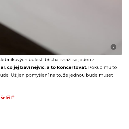
i
debníkových bolestí břicha, snaží se jeden z
ál, co jej baví nejvíc, a to koncertovat
. Pokud mu to
ebude. Už jen pomyšlení na to, že jednou bude muset
šetřit?