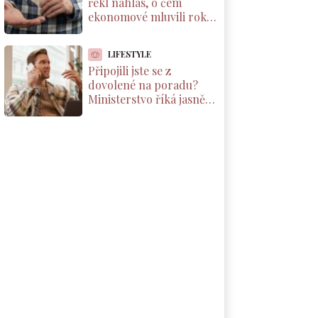
řekl nahlas, o čem
ekonomové mluvili roky.
Důchody reálně klesnou
o 1800 Kč měsíčně
LIFESTYLE
Připojili jste se z
dovolené na poradu?
Ministerstvo říká jasně:
máte nárok na
kompenzaci