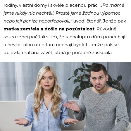
rodiny, vlastní domy i skvěle placenou práci.
„Po mámě
jsme nikdy nic nechtěli. Prostě jsme žádnou výpomoc
nebo její peníze nepotřebovali,“
uvedl čtenář. Jenže pak
matka zemřela a došlo na pozůstalost
. Původně
sourozenci počítali s tím, že si chalupu i dům ponechají
a nevlastního otce tam nechají bydlet. Jenže pak se
objevila matčina závěť, která je pořádně zaskočila.