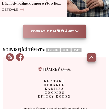
Důchody reálně klesnou o 1800 Kč
měsíčně
ČÍST DÁLE
ZOBRAZIT DALŠÍ ČLÁNKY
SOUVISEJÍCÍ TÉMATA:
PADĚLEK
SPOR
ZÁVĚŤ
KONTAKT
REDAKCE
KARIÉRA
COOKIES
ETICKÝ KODEX
Copyright © 2016-2026 abcMedia Network, s.r.o.