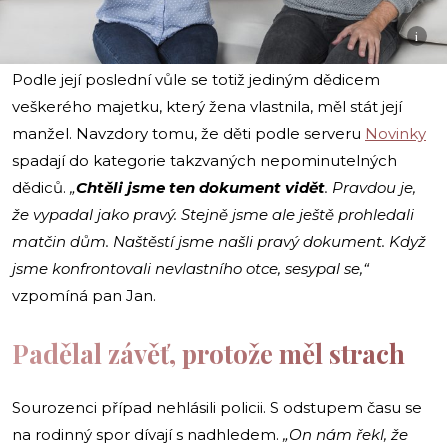
i
Podle její poslední vůle se totiž jediným dědicem
veškerého majetku, který žena vlastnila, měl stát její
manžel. Navzdory tomu, že děti podle serveru
Novinky
spadají do kategorie takzvaných nepominutelných
dědiců.
„
Chtěli jsme ten dokument vidět
. Pravdou je,
že vypadal jako pravý. Stejně jsme ale ještě prohledali
matčin dům. Naštěstí jsme našli pravý dokument. Když
jsme konfrontovali nevlastního otce, sesypal se,“
vzpomíná pan Jan.
Padělal závěť, protože měl strach
Sourozenci případ nehlásili policii. S odstupem času se
na rodinný spor dívají s nadhledem.
„On nám řekl, že