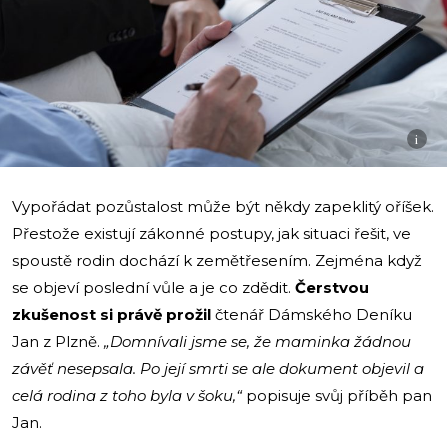
i
Vypořádat pozůstalost může být někdy zapeklitý oříšek.
Přestože existují zákonné postupy, jak situaci řešit, ve
spoustě rodin dochází k zemětřesením. Zejména když
se objeví poslední vůle a je co zdědit.
Čerstvou
zkušenost si právě prožil
čtenář Dámského Deníku
Jan z Plzně.
„Domnívali jsme se, že maminka žádnou
závěť nesepsala. Po její smrti se ale dokument objevil a
celá rodina z toho byla v šoku,“
popisuje svůj příběh pan
Jan.