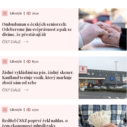
Lifestyle
|
7620
Ombudsman o českých seniorech:
Odebereme jim svéprávnost a pak se
divíme, že přestávají žít
ČÍST DÁLE
Lifestyle
|
8530
Žádné vykládání na pás, žádný skener.
Kaufland testuje vozík, který markuje
zboží sám od sebe
ČÍST DÁLE
Lifestyle
|
13721
Ředitel ČSSZ poprvé řekl nahlas, o
čem ekonomové mluvili roky.