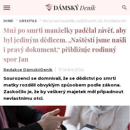
DOMŮ
LIFESTYLE
Muž po smrti manželky padělal závěť, aby byl jediným dědice
Muž po smrti manželky padělal závěť, aby
byl jediným dědicem. „Naštěstí jsme našli
i pravý dokument,“ přibližuje rodinný
spor Jan
Redakce DámskýDeník
17. ledna 2024
Sourozenci se domnívali, že se dědictví po smrti
matky rozdělí obvyklým způsobem podle zákona.
Zaskočilo je, že by veškerý majetek měl připadnout
nevlastnímu otci.