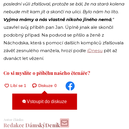
poslední vůli zfalšoval, protože se bál, že na stará kolena
nebude mít kam jít a skončí na ulici. Bylo nám ho líto.
Vyjma mámy a nás vlastně nikoho jiného nemá
,“
uzavřel svůj příběh pan Jan. Úplně jinak ale skončil
podobný případ. Na podvod se přišlo a ženě z
Náchodska, která s pomocí dalších kompliců zfalšovala
závěť zesnulého manžela, hrozí podle
iDnesu
pět až
dvanáct let vězení.
Co si myslíte o příběhu našeho čtenáře?
Diskuze
0
Vstoupit do diskuze
Autor článku
Redakce DámskýDeník