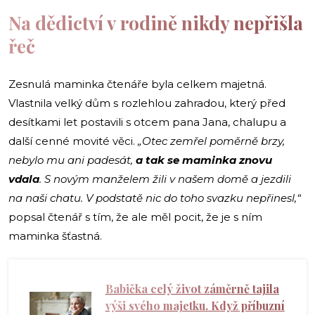
Na dědictví v rodině nikdy nepřišla
řeč
Zesnulá maminka čtenáře byla celkem majetná.
Vlastnila velký dům s rozlehlou zahradou, který před
desítkami let postavili s otcem pana Jana, chalupu a
další cenné movité věci.
„Otec zemřel poměrně brzy,
nebylo mu ani padesát,
a tak se maminka znovu
vdala
. S novým manželem žili v našem domě a jezdili
na naši chatu. V podstatě nic do toho svazku nepřinesl,“
popsal čtenář s tím, že ale měl pocit, že je s ním
maminka šťastná.
Babička celý život záměrně tajila
výši svého majetku. Když příbuzní