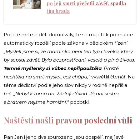
po její smrti přečetli závěť, spadla
jim brada
Po její smrti se děti domnívaly, že se majetek po matce
automaticky rozdělí podle zákona v dědickém řízení.
„Mysleli jsme si, že maminka není ten typ člověka, který
by sepsal závěť. Byla bezprostřední, veselá a plná života.
Temné myšlenky si vůbec nepřipouštěla
. Prostě
nechtěla na smrt myslet, což chápu,“
vysvětlil čtenář. Na
téma dědictví podle jeho slov nikdy v rodině nepřišla
řeč.
„Nebyl k tomu ani žádný důvod. Já ani sestra
s bratrem nejsme hamižní,“
podotkl.
Naštěstí našli pravou poslední vůli
Pan Jan i jeho dva sourozenci jsou dospělí, mají své