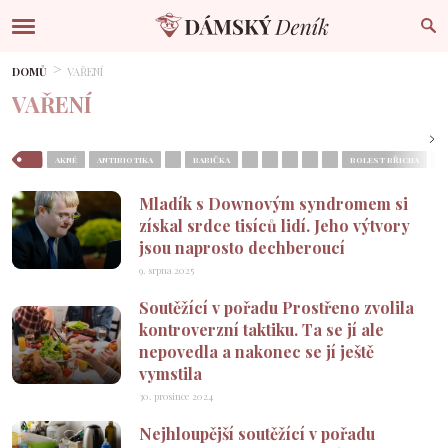
DOMŮ
VAŘENÍ
VAŘENÍ
AKNÉ
ANTIBIOTIKA
BABIČKA
BOLEST BŘICHA
B
Mladík s Downovým syndromem si
získal srdce tisíců lidí. Jeho výtvory
jsou naprosto dechberoucí
9. srpna 2025
Soutěžící v pořadu Prostřeno zvolila
kontroverzní taktiku. Ta se jí ale
nepovedla a nakonec se jí ještě
vymstila
30. prosince 2024
Nejhloupější soutěžící v pořadu