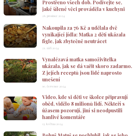
Prostřeno všech dob. Podívejte se,
jaké šílené věci prováděla v kuchyni
26. prosince 2024
Nakoupila za 76 Kč a udělala dvě
vynikající jídla: Matka 2 dětí ukázala
fígle, jak zbytečně neutrácet
21. září 2024
Vynalézavá matka samoživitelka
ukázala, jak se dá vařit skoro zadarmo.
Z jejích receptů jsou lidé naprosto
unešení
10. července 2024
Video, kde si děti ve školce připravují
oběd, vidělo 8 milionů lidí. Někteří s
úžasem pozorují, jiní si neodpustili
hanlivé komentáře
13. května 2024
Bohuš Matuš se pochlubil, jak se jeho