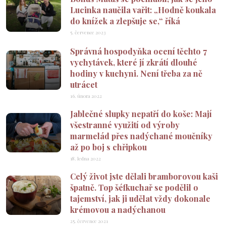
Lucinka naučila vařit: „Hodně koukala
do knížek a zlepšuje se,“ říká
5. července 2023
Správná hospodyňka ocení těchto 7
vychytávek, které jí zkrátí dlouhé
hodiny v kuchyni. Není třeba za ně
utrácet
16. února 2022
Jablečné slupky nepatří do koše: Mají
všestranné využití od výroby
marmelád přes nadýchané moučníky
až po boj s chřipkou
18. ledna 2022
Celý život jste dělali bramborovou kaši
špatně. Top šéfkuchař se podělil o
tajemství, jak ji udělat vždy dokonale
krémovou a nadýchanou
25. července 2021