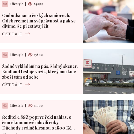
Lifestyle
|
24899
Ombudsman o českých seniorech:
Odebereme jim svéprávnost a pak se
divíme, že přestávají žít
ČÍST DÁLE
Lifestyle
|
25809
Žádné vykládání na pás, žádný skener.
Kaufland testuje vozík, který markuje
zboží sám od sebe
ČÍST DÁLE
Lifestyle
|
31000
Ředitel ČSSZ poprvé řekl nahlas, o
čem ekonomové mluvili roky.
Důchody reálně klesnou o 1800 Kč
měsíčně