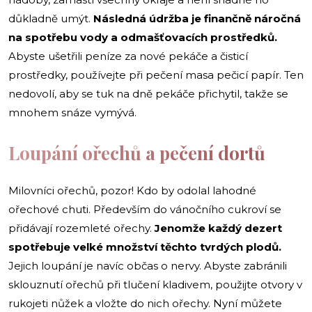
důkladně umýt.
Následná údržba je finančně náročná
na spotřebu vody a
odmašťovacích prostředků.
Abyste ušetřili peníze za nové pekáče a čisticí
prostředky, používejte při pečení masa pečicí papír. Ten
nedovolí, aby se tuk na dně pekáče přichytil, takže se
mnohem snáze vymývá.
Loupání ořechů a pečení dortů
Milovníci ořechů, pozor! Kdo by odolal lahodné
ořechové chuti. Především do vánočního cukroví se
přidávají rozemleté ořechy.
Jenomže každý dezert
spotřebuje velké množství těchto tvrdých
plodů.
Jejich loupání je navíc občas o nervy. Abyste zabránili
sklouznutí ořechů při tlučení kladivem, použijte otvory v
rukojeti nůžek a vložte do nich ořechy. Nyní můžete