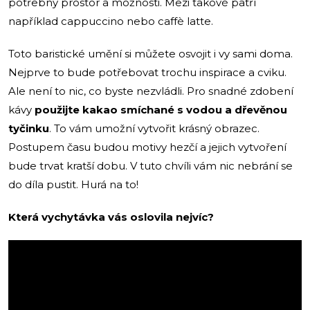
potřebný prostor a možnosti. Mezi takové patří
například cappuccino nebo caffè latte.
Toto baristické umění si můžete osvojit i vy sami doma.
Nejprve to bude potřebovat trochu inspirace a cviku.
Ale není to nic, co byste nezvládli. Pro snadné zdobení
kávy
použijte kakao smíchané s vodou a dřevěnou
tyčinku
. To vám umožní vytvořit krásný obrazec.
Postupem času budou motivy hezčí a jejich vytvoření
bude trvat kratší dobu. V tuto chvíli vám nic nebrání se
do díla pustit. Hurá na to!
Která vychytávka vás oslovila nejvíc?