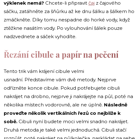
výklenek nemá?
Chcete-li připravit
čaj
z čajového
sáčku, zatáhněte za šňůrku až ke dnu šálku a šálkem ho
zmáčkněte. Díky tomu nespadne do horké vody, když
ztěžkne nasátím vody. Po vylouhování šálek pouze
nadzvednete a sáček vyhodíte.
Řezání cibule a papír na pečení
Tento trik vám krájení cibule velmi
usnadní. Představíme vám dvě metody. Nejprve
odřízněte konce cibule. Pokud potřebujete cibuli
nakrájet na drobno, nejprve ji nakrájejte na půl, poté na
několika místech vodorovně, ale ne úplně.
Následně
proveďte několik vertikálních řezů co nejblíže k
sobě.
Cibuli nyní budete moci velmi snadno nakrájet.
Druhá metoda je také velmi jednoduchá. Cibuli stačí
rozpůlit, poté nakrájet na půlkolečka, naskládat na sebe