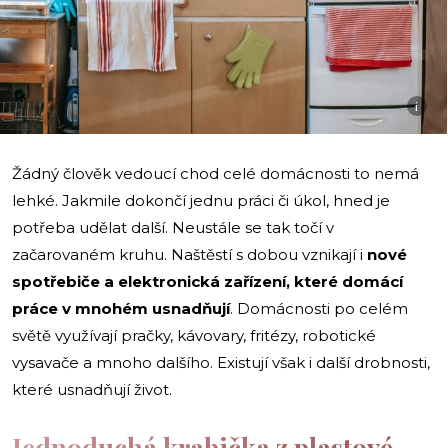
i
Žádný člověk vedoucí chod celé domácnosti to nemá
lehké. Jakmile dokončí jednu práci či úkol, hned je
potřeba udělat další. Neustále se tak točí v
začarovaném kruhu. Naštěstí s dobou vznikají i
nové
spotřebiče a elektronická
zařízení, které domácí
práce v mnohém usnadňují
. Domácnosti po celém
světě využívají pračky, kávovary, fritézy, robotické
vysavače a mnoho dalšího. Existují však i další drobnosti,
které usnadňují život.
Jednoduchá krabička z plastové