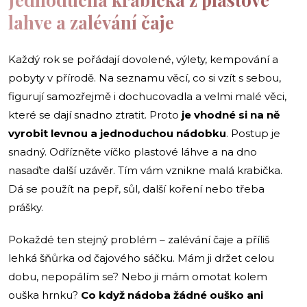
lahve a zalévání čaje
Každý rok se pořádají dovolené, výlety, kempování a
pobyty v přírodě. Na seznamu věcí, co si vzít s sebou,
figurují samozřejmě i dochucovadla a velmi malé věci,
které se dají snadno ztratit. Proto
je vhodné si na ně
vyrobit levnou a jednoduchou nádobku
. Postup je
snadný. Odřízněte víčko plastové láhve a na dno
nasaďte další uzávěr. Tím vám vznikne malá krabička.
Dá se použít na pepř, sůl, další koření nebo třeba
prášky.
Pokaždé ten stejný problém – zalévání čaje a příliš
lehká šňůrka od čajového sáčku. Mám ji držet celou
dobu, nepopálím se? Nebo ji mám omotat kolem
ouška hrnku?
Co když nádoba žádné ouško ani