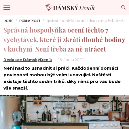
DOMŮ
DOMÁCNOST
Správná hospodyňka ocení těchto 7 vychytávek, které jí zk
Správná hospodyňka ocení těchto 7
vychytávek, které jí zkrátí dlouhé hodiny
v kuchyni. Není třeba za ně utrácet
Redakce DámskýDeník
16. února 2022
Není nad to usnadnit si práci. Každodenní domácí
povinnosti mohou být velmi unavující. Naštěstí
existuje těchto sedm triků, díky nimž pro vás bude
vše snazší.