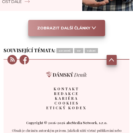
ČÍST DÁLE
ZOBRAZIT DALŠÍ ČLÁNKY
SOUVISEJÍCÍ TÉMATA:
KUCHYNĚ
TIP
VAŘENÍ
KONTAKT
REDAKCE
KARIÉRA
COOKIES
ETICKÝ KODEX
Copyright © 2016-2026 abcMedia Network, s.r.o.
Obsah je chráněn autorským právem. Jakékoli užití včetně publikování nebo