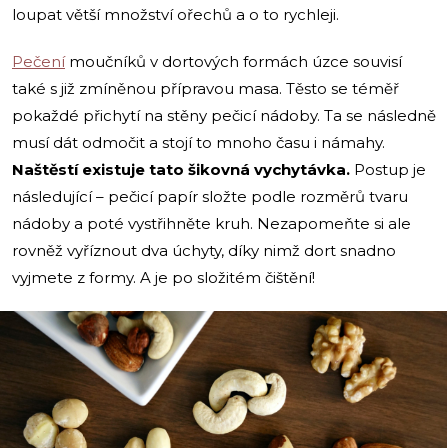
loupat větší množství ořechů a o to rychleji.
Pečení
moučníků v dortových formách úzce souvisí
také s již zmíněnou přípravou masa. Těsto se téměř
pokaždé přichytí na stěny pečicí nádoby. Ta se následně
musí dát odmočit a stojí to mnoho času i námahy.
Naštěstí existuje tato šikovná vychytávka.
Postup je
následující – pečicí papír složte podle rozměrů tvaru
nádoby a poté vystřihněte kruh. Nezapomeňte si ale
rovněž vyříznout dva úchyty, díky nimž dort snadno
vyjmete z formy. A je po složitém čištění!