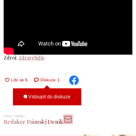
Zdroj:
ZdravéJídlo
Diskuze
1
Vstoupit do diskuze
Autor článku
Redakce DámskýDeník