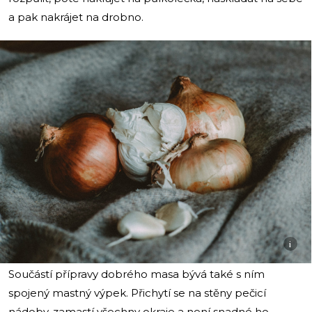
a pak nakrájet na drobno.
i
Součástí přípravy dobrého masa bývá také s ním
spojený mastný výpek. Přichytí se na stěny pečicí
nádoby, zamastí všechny okraje a není snadné ho