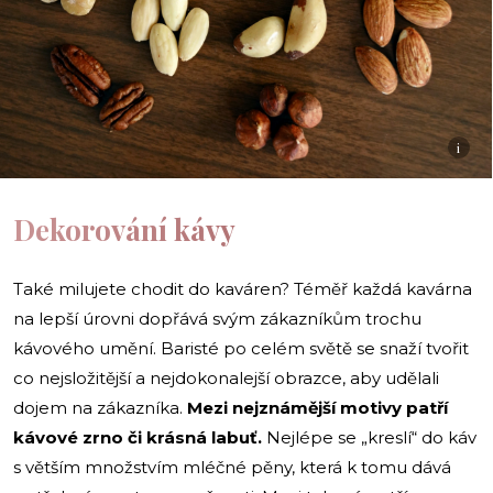
i
Dekorování kávy
Také milujete chodit do kaváren? Téměř každá kavárna
na lepší úrovni dopřává svým zákazníkům trochu
kávového umění. Baristé po celém světě se snaží tvořit
co nejsložitější a nejdokonalejší obrazce, aby udělali
dojem na zákazníka.
Mezi nejznámější motivy patří
kávové zrno či krásná labuť.
Nejlépe se „kreslí“ do káv
s větším množstvím mléčné pěny, která k tomu dává