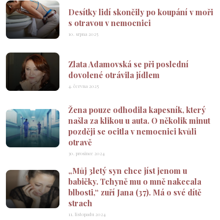
Desítky lidí skončily po koupání v moři
s otravou v nemocnici
10. srpna 2025
Zlata Adamovská se při poslední
dovolené otrávila jídlem
4. června 2025
Žena pouze odhodila kapesník, který
našla za klikou u auta. O několik minut
později se ocitla v nemocnici kvůli
otravě
30. prosince 2024
„Můj 3letý syn chce jíst jenom u
babičky. Tchyně mu o mně nakecala
blbosti,“ zuří Jana (37). Má o své dítě
strach
11. listopadu 2024