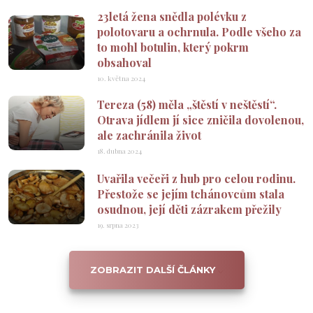
23letá žena snědla polévku z
polotovaru a ochrnula. Podle všeho za
to mohl botulin, který pokrm
obsahoval
10. května 2024
Tereza (58) měla „štěstí v neštěstí“.
Otrava jídlem jí sice zničila dovolenou,
ale zachránila život
18. dubna 2024
Uvařila večeři z hub pro celou rodinu.
Přestože se jejím tchánovcům stala
osudnou, její děti zázrakem přežily
19. srpna 2023
ZOBRAZIT DALŠÍ ČLÁNKY