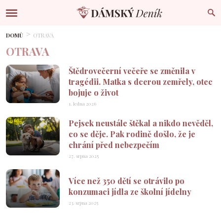
DOMŮ
OTRAVA
OTRAVA
Štědrovečerní večeře se změnila v
tragédii. Matka s dcerou zemřely, otec
bojuje o život
1. ledna 2026
Pejsek neustále štěkal a nikdo nevěděl,
co se děje. Pak rodině došlo, že je
chrání před nebezpečím
27. srpna 2025
Více než 350 dětí se otrávilo po
konzumaci jídla ze školní jídelny
23. srpna 2025