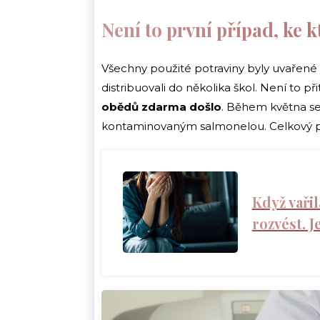
Není to první případ, ke 
Všechny použité potraviny byly uvařené v
distribuovali do několika škol. Není to p
obědů zdarma došlo
. Během května se
kontaminovaným salmonelou. Celkový poče
Když vařil
rozvést. J