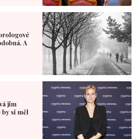
orologové
podobná. A
ová jim
 by si měl