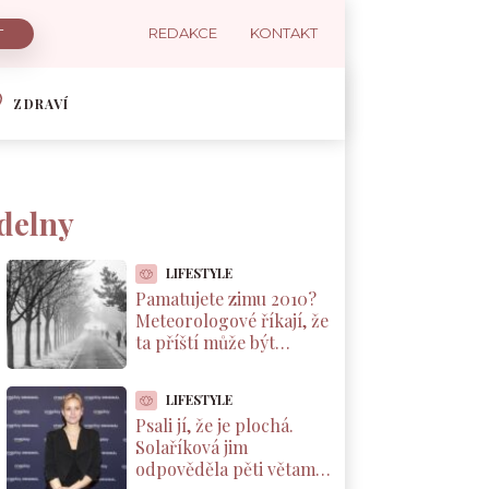
REDAKCE
KONTAKT
ZDRAVÍ
ídelny
LIFESTYLE
Pamatujete zimu 2010?
Meteorologové říkají, že
ta příští může být
podobná. A důvod leží v
Pacifiku
LIFESTYLE
Psali jí, že je plochá.
Solaříková jim
odpověděla pěti větami,