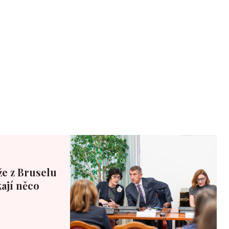
že z Bruselu
ají něco