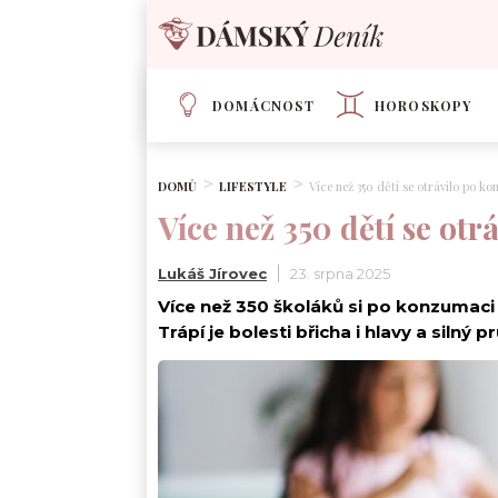
DOMÁCNOST
HOROSKOPY
DOMŮ
LIFESTYLE
Více než 350 dětí se otrávilo po ko
Více než 350 dětí se otr
Lukáš Jírovec
23. srpna 2025
Více než 350 školáků si po konzumaci
Trápí je bolesti břicha i hlavy a silný p