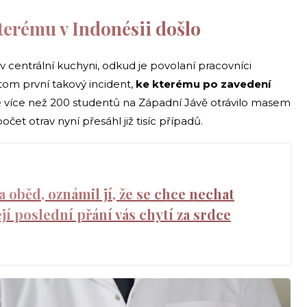
kterému v Indonésii došlo
 centrální kuchyni, odkud je povolaní pracovníci
řitom první takový incident,
ke kterému po zavedení
 více než 200 studentů na Západní Jávě otrávilo masem
t otrav nyní přesáhl již tisíc případů.
a oběd, oznámil jí, že se chce nechat
ejí poslední přání vás chytí za srdce