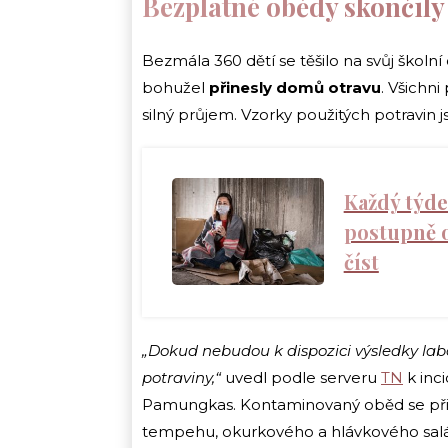
Bezplatné obědy skončily
Bezmála 360 dětí se těšilo na svůj školn
bohužel
přinesly domů otravu
. Všichni
silný průjem. Vzorky použitých potravin j
Každý týde
postupně od
číst
„Dokud nebudou k dispozici výsledky lab
potraviny,“
uvedl podle serveru
TN
k inc
Pamungkas. Kontaminovaný oběd se p
tempehu, okurkového a hlávkového salát