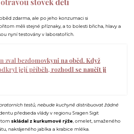
 otravou stovek dětí
í oběd zdarma, ale po jeho konzumaci si
 přitom měli stejné příznaky, a to bolesti břicha, hlavy a
sou nyní testovány v laboratořích.
n zval bezdomovkyni na oběd. Když
kryl její příběh, rozhodl se naučit ji
oratorních testů, nebude kuchyně distribuovat žádné
identu předseda vlády v regionu Sragen Sigit
řitom
skládal z kurkumové rýže
, omelet, smaženého
u, nakrájeného jablka a krabice mléka.