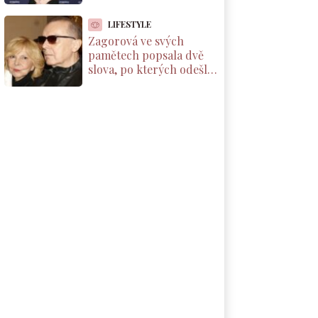
které by si měl přečíst
každý rodič dcery
LIFESTYLE
Zagorová ve svých
pamětech popsala dvě
slova, po kterých odešla
od partnera. Už se k
němu nevrátila