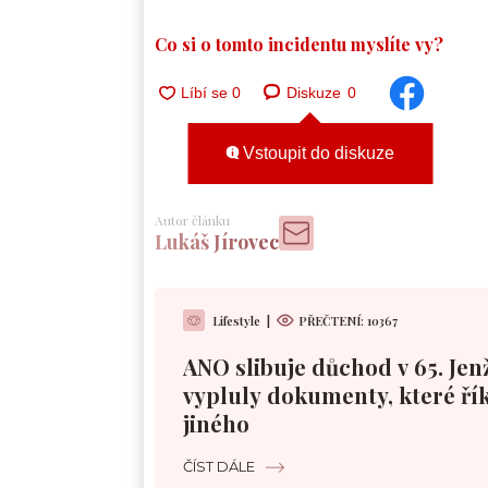
Co si o tomto incidentu myslíte vy?
Diskuze
0
Vstoupit do diskuze
Autor článku
Lukáš Jírovec
Lifestyle
|
PŘEČTENÍ:
10367
ANO slibuje důchod v 65. Jen
vypluly dokumenty, které řík
jiného
ČÍST DÁLE