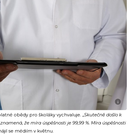
i
atné obědy pro školáky vychvaluje. „
Skutečně došlo k
o znamená, že míra úspěšnosti je 99,99 %. Míra úspěšnosti
hájil se médiím v květnu.