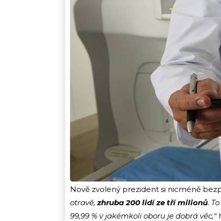
Nově zvolený prezident si nicméně bezpl
otravě,
zhruba 200 lidí ze tří milionů
. T
99,99 % v jakémkoli oboru je dobrá věc,“