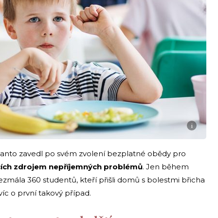
i
anto zavedl po svém zvolení bezplatné obědy pro
cích zdrojem nepříjemných problémů
. Jen během
bezmála 360 studentů, kteří přišli domů s bolestmi břicha
íc o první takový případ.