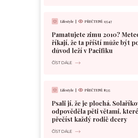
Lifestyle
|
PŘEČTENÍ:
13547
Pamatujete zimu 2010? Mete
říkají, že ta příští může být 
důvod leží v Pacifiku
ČÍST DÁLE
Lifestyle
|
PŘEČTENÍ:
8535
Psali jí, že je plochá. Solařík
odpověděla pěti větami, které
přečíst každý rodič dcery
ČÍST DÁLE