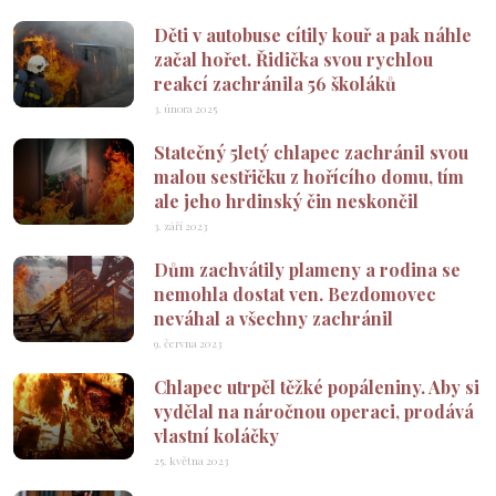
Děti v autobuse cítily kouř a pak náhle
začal hořet. Řidička svou rychlou
reakcí zachránila 56 školáků
3. února 2025
Statečný 5letý chlapec zachránil svou
malou sestřičku z hořícího domu, tím
ale jeho hrdinský čin neskončil
3. září 2023
Dům zachvátily plameny a rodina se
nemohla dostat ven. Bezdomovec
neváhal a všechny zachránil
9. června 2023
Chlapec utrpěl těžké popáleniny. Aby si
vydělal na náročnou operaci, prodává
vlastní koláčky
25. května 2023