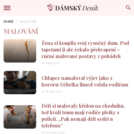
DOMŮ
MALOVÁNÍ
MALOVÁNÍ
Žena si koupila svůj vysněný dům. Pod
tapetami ji ale čekalo překvapení –⁠
ručně malované postavy z pohádek
29. srpna 2025
Chlapec namaloval výjev jako z
hororu: Učitelka ihned volala rodičům
11. března 2025
Děti si malovaly křídou na chodníku,
teď kvůli tomu mají rodiče pletky s
policií. „Pak nemají děti sedět u
telefonů“
18. července 2024