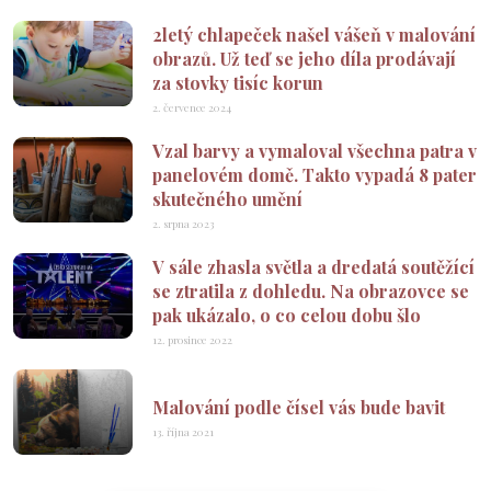
2letý chlapeček našel vášeň v malování
obrazů. Už teď se jeho díla prodávají
za stovky tisíc korun
2. července 2024
Vzal barvy a vymaloval všechna patra v
panelovém domě. Takto vypadá 8 pater
skutečného umění
2. srpna 2023
V sále zhasla světla a dredatá soutěžící
se ztratila z dohledu. Na obrazovce se
pak ukázalo, o co celou dobu šlo
12. prosince 2022
Malování podle čísel vás bude bavit
13. října 2021