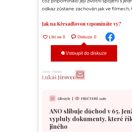
což připomínalo její životní spojení s je
odkaz zůstane zachován jak ve filmech, ta
Jak na Křesadlovou vzpomínáte vy?
Diskuze
0
Vstoupit do diskuze
Autor článku
Lukáš Jírovec
Lifestyle
|
PŘEČTENÍ:
11281
ANO slibuje důchod v 65. Jen
vypluly dokumenty, které řík
jiného