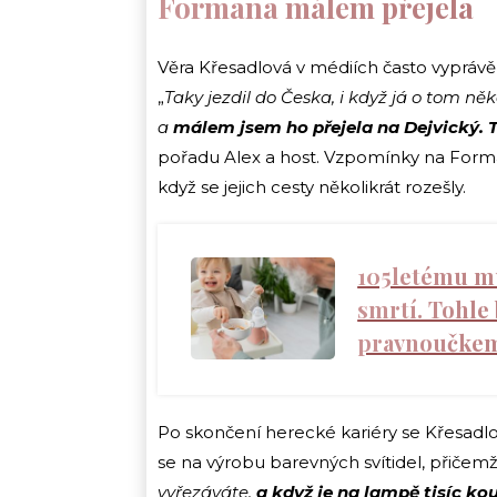
Formana málem přejela
Věra Křesadlová v médiích často vyprávě
„
Taky jezdil do Česka, i když já o tom n
a
málem jsem ho přejela na Dejvický. T
pořadu Alex a host. Vzpomínky na Forman
když se jejich cesty několikrát rozešly.
105letému mu
smrtí. Tohle 
pravnoučke
Po skončení herecké kariéry se Křesadlo
se na výrobu barevných svítidel, přičemž
vyřezáváte,
a když je na lampě tisíc ko