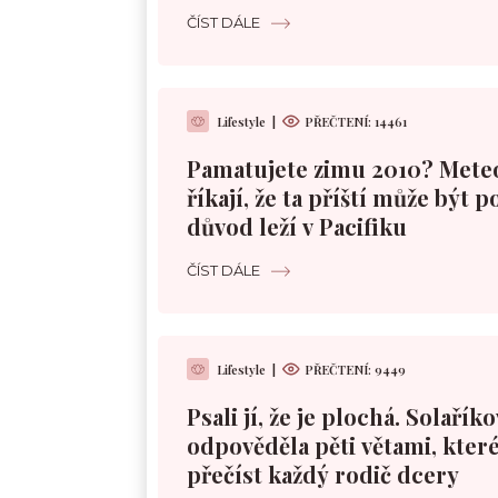
ČÍST DÁLE
Lifestyle
|
PŘEČTENÍ:
14461
Pamatujete zimu 2010? Mete
říkají, že ta příští může být 
důvod leží v Pacifiku
ČÍST DÁLE
Lifestyle
|
PŘEČTENÍ:
9449
Psali jí, že je plochá. Solařík
odpověděla pěti větami, které
přečíst každý rodič dcery