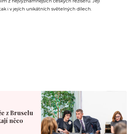
dním z nejvýznamnějších českých režisérů. Její
k i v jejích unikátních světelných dílech.
že z Bruselu
ají něco