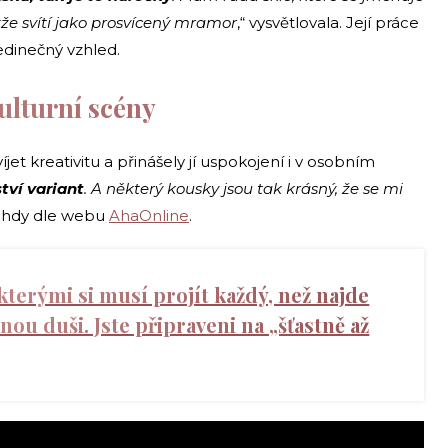
akže svítí jako prosvícený mramor
,“ vysvětlovala. Její práce
edinečný vzhled.
ulturní scény
jet kreativitu a přinášely jí uspokojení i v osobním
tví variant
. A některý kousky jsou tak krásný, že se mi
 tehdy dle webu
AhaOnline
.
 kterými si musí projít každý, než najde
nou duši. Jste připraveni na „šťastně až