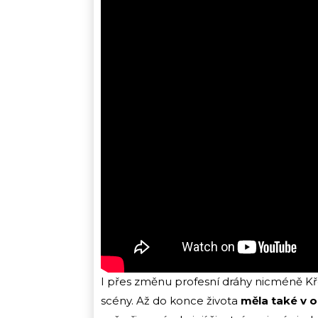
I přes změnu profesní dráhy nicméně Kř
scény. Až do konce života
měla také v 