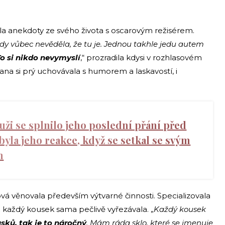
la anekdoty ze svého života s oscarovým režisérem.
ěkdy vůbec nevěděla, že tu je. Jednou takhle jedu autem
o si nikdo nevymyslí
,“ prozradila kdysi v rozhlasovém
a si prý uchovávala s humorem a laskavostí, i
ži se splnilo jeho poslední přání před
byla jeho reakce, když se setkal se svým
m
vá věnovala především výtvarné činnosti. Specializovala
 každý kousek sama pečlivě vyřezávala. „
Každý kousek
usků, tak je to náročný
. Mám ráda sklo, které se jmenuje