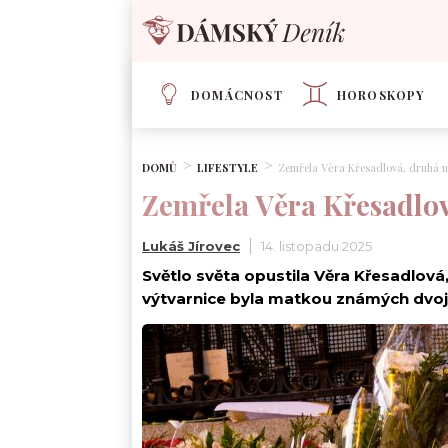
DOMÁCNOST
HOROSKOPY
DOMŮ
LIFESTYLE
Zemřela Věra Křesadlová, druhá 
Zemřela Věra Křesadlo
Lukáš Jírovec
14. listopadu 2025
Světlo světa opustila Věra Křesadlov
výtvarnice byla matkou známých dvojčat