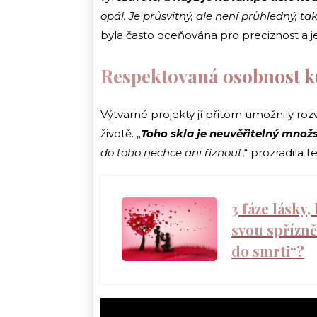
opál. Je průsvitný, ale není průhledný, t
byla často oceňována pro preciznost a j
Respektovaná osobnost k
Výtvarné projekty jí přitom umožnily rozví
životě. „
Toho skla
j
e neuvěřitelný množs
do toho nechce ani říznout
,“ prozradila
3 fáze lásky,
svou spřízně
do smrti“?