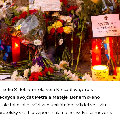
i
Ve věku 81 let zemřela Věra Křesadlová, druhá
ckých dvojčat Petra a Matěje
. Během svého
ale také jako tvůrkyně unikátních svítidel ve stylu
 přátelský vztah a vzpomínala na něj vždy s úsměvem.