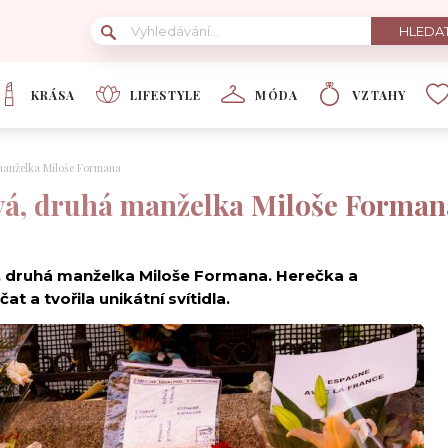
KRÁSA
LIFESTYLE
MÓDA
VZTAHY
manželka Miloše Formana
vá, druhá manželka Miloše Forman
á, druhá manželka Miloše Formana. Herečka a
 a tvořila unikátní svítidla.