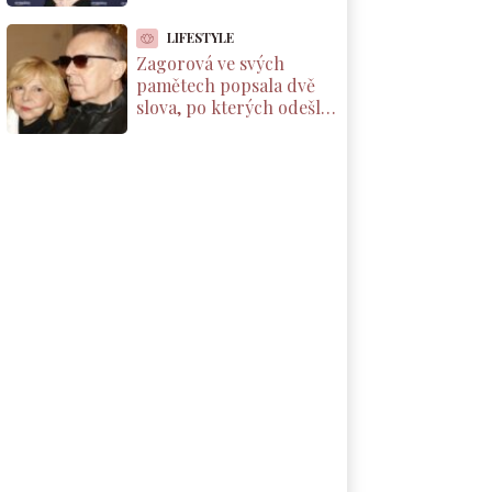
které by si měl přečíst
každý rodič dcery
LIFESTYLE
Zagorová ve svých
pamětech popsala dvě
slova, po kterých odešla
od partnera. Už se k
němu nevrátila