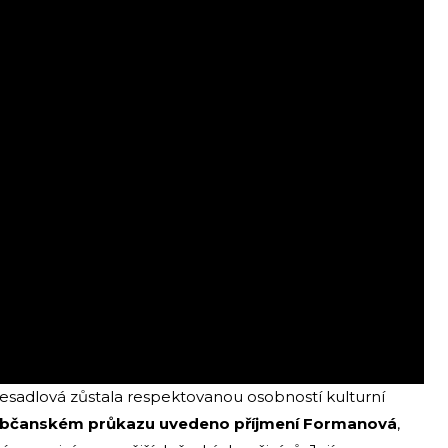
esadlová zůstala respektovanou osobností kulturní
občanském průkazu uvedeno příjmení Formanová
,