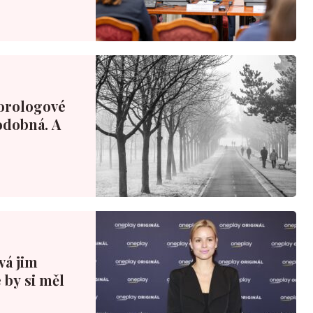
orologové
podobná. A
ová jim
 by si měl