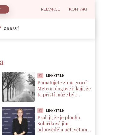
REDAKCE
KONTAKT
ZDRAVÍ
a
LIFESTYLE
Pamatujete zimu 2010?
Meteorologové říkají, že
ta příští může být
podobná. A důvod leží v
Pacifiku
LIFESTYLE
Psali jí, že je plochá.
Solaříková jim
odpověděla pěti větami,