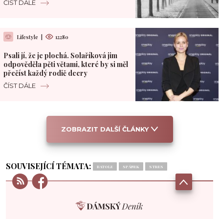
ČÍST DÁLE
Lifestyle
|
12280
Psali jí, že je plochá. Solaříková jim
odpověděla pěti větami, které by si měl
přečíst každý rodič dcery
ČÍST DÁLE
ZOBRAZIT DALŠÍ ČLÁNKY
SOUVISEJÍCÍ TÉMATA:
BATOLE
SPÁNEK
STRES