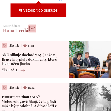
Vstoupit do diskuze
Autor článku
Hana Tvrdá
Lifestyle
|
14112
ANO slibuje důchod v 65. Jenže z
Bruselu vypluly dokumenty, které
říkají něco jiného
ČÍST DÁLE
Lifestyle
|
17292
Pamatujete zimu 2010?
Meteorologové říkají, že ta příští
může být podobná. A důvod leží v
Pacifiku