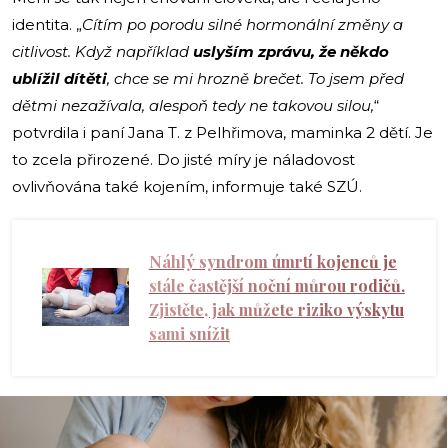
identita. „
Cítím po porodu silné hormonální změny a
citlivost. Když například
uslyším zprávu, že někdo
ublížil dítěti
, chce se mi hrozně brečet. To jsem před
dětmi nezažívala, alespoň tedy ne takovou silou,
“
potvrdila i paní Jana T. z Pelhřimova, maminka 2 dětí. Je
to zcela přirozené. Do jisté míry je náladovost
ovlivňována také kojením, informuje také SZÚ.
Náhlý syndrom úmrtí kojenců je
stále častější noční můrou rodičů.
Zjistěte, jak můžete riziko výskytu
sami snížit