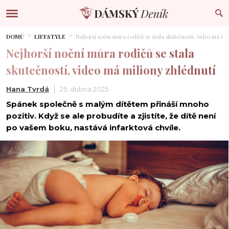
DOMŮ
LIFESTYLE
Nejhorší noční můra rodičů se stala skutečností, video má mi
Nejhorší noční můra rodičů se stala
skutečností, video má miliony zhlédnutí
Hana Tvrdá
25. dubna 2025
Spánek společně s malým dítětem přináší mnoho
pozitiv. Když se ale probudíte a zjistíte, že dítě není
po vašem boku, nastává infarktová chvíle.