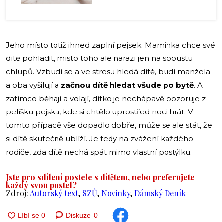
Jeho místo totiž ihned zaplní pejsek. Maminka chce své
dítě pohladit, místo toho ale narazí jen na spoustu
chlupů. Vzbudí se a ve stresu hledá dítě, budí manžela
a oba vyšilují a
začnou dítě hledat všude po bytě
. A
zatímco běhají a volají, dítko je nechápavě pozoruje z
pelíšku pejska, kde si chtělo uprostřed noci hrát. V
tomto případě vše dopadlo dobře, může se ale stát, že
si dítě skutečně ublíží. Je tedy na zvážení každého
rodiče, zda dítě nechá spát mimo vlastní postýlku.
Jste pro sdílení postele s dítětem, nebo preferujete
každý svou postel?
Zdroj:
Autorský text
,
SZŮ
,
Novinky
,
Dámský Deník
Diskuze
0