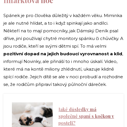
Infarktová noc
Spánek je pro člověka důležitý v každém věku. Miminka
je ale nutné hlídat, a to i když spinkají jako andílci.
Někteří na to mají pomocníky, jak Dámský Deník psal
dříve, jiní používají chytré monitory spánku či chůvičky. A
jsou rodiče, kteří se svými dětmi spí. To má velmi
pozitivní dopad na jejich budoucí vyrovnanost a klid
,
informují Novinky, ale přináší to i mnoho úskalí. Video,
které má na kontě miliony zhlédnutí, ukazuje klidně
spící rodiče. Jejich dítě se ale v noci probudí a rozhodne
se, že rodičům připraví takový půlnoční dáreček.
Jaké důsledky má
společné spaní s kočkou v
posteli?