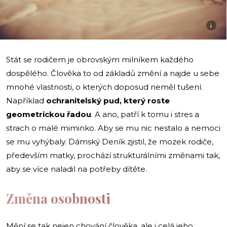
i
Stát se rodičem je obrovským milníkem každého
dospělého. Člověka to od základů změní a najde u sebe
mnohé vlastnosti, o kterých doposud neměl tušení.
Například
ochranitelský pud, který roste
geometrickou řadou
. A ano, patří k tomu i stres a
strach o malé miminko. Aby se mu nic nestalo a nemoci
se mu vyhýbaly. Dámský Deník zjistil, že mozek rodiče,
především matky, prochází strukturálními změnami tak,
aby se více naladil na potřeby dítěte.
Změna osobnosti
Mění se tak nejen chování člověka, ale i celá jeho