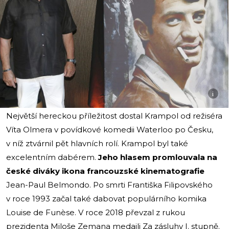
i
Největší hereckou příležitost dostal Krampol od režiséra
Víta Olmera v povídkové komedii Waterloo po Česku,
v níž ztvárnil pět hlavních rolí. Krampol byl také
excelentním dabérem.
Jeho hlasem promlouvala na
české diváky ikona francouzské kinematografie
Jean-Paul Belmondo. Po smrti Františka Filipovského
v roce 1993 začal také dabovat populárního komika
Louise de Funèse. V roce 2018 převzal z rukou
prezidenta Miloše Zemana medaili Za zásluhy I. stupně.