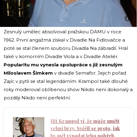
i
Zesnulý umělec absolvoval pražskou DAMU v roce
1962. První angažmá získal v Divadle Na Fidlovačce a
poté se stal členem souboru Divadla Na zábradlí. Hrál
také v komorním Divadle Viola a v Divadle Ateliér.
Popularitu mu vynesla spolupráce s již zesnulým
Miloslavem Šimkem
v divadle Semafor. Jejich pořad
Zajíc v pytli se stal legendárním. Krampol také dlouhé
roky moderoval oblíbenou show Nikdo není dokonalý a
později Nikdo není perfektní.
Jiří Krampol ví, že může umřít
velmi brzy. Svěřil se proto, jak
by měl vypadat jeho pohřeb