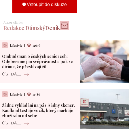
Vstoupit do diskuze
Autor článku
Redakce DámskýDeník
Lifestyle
|
12676
Ombudsman o českých seniorech:
Odebereme jim svéprávnost a pak se
divíme, že přestávají žít
ČÍST DÁLE
Lifestyle
|
13586
Žádné vykládání na pás, žádný skener.
Kaufland testuje vozík, který markuje
zboží sám od sebe
ČÍST DÁLE