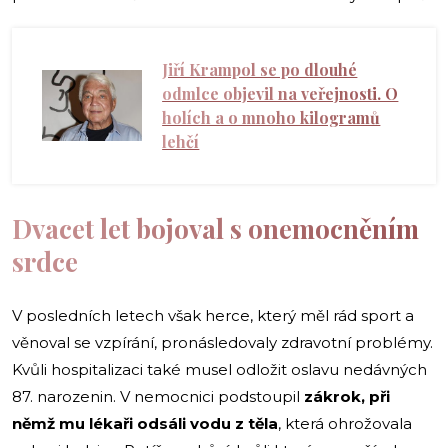
Jiří Krampol se po dlouhé
odmlce objevil na veřejnosti. O
holích a o mnoho kilogramů
lehčí
Dvacet let bojoval s onemocněním
srdce
V posledních letech však herce, který měl rád sport a
věnoval se vzpírání, pronásledovaly zdravotní problémy.
Kvůli hospitalizaci také musel odložit oslavu nedávných
87. narozenin. V nemocnici podstoupil
zákrok, při
němž mu lékaři odsáli vodu z těla
, která ohrožovala