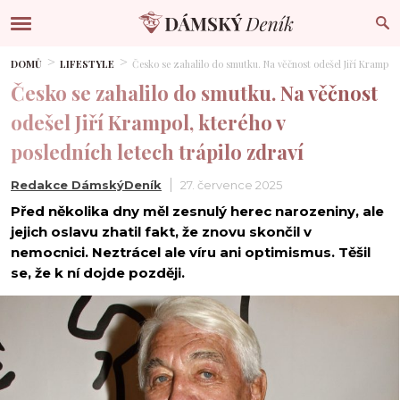
DOMŮ
LIFESTYLE
Česko se zahalilo do smutku. Na věčnost odešel Jiří Krampol,
Česko se zahalilo do smutku. Na věčnost
odešel Jiří Krampol, kterého v
posledních letech trápilo zdraví
Redakce DámskýDeník
27. července 2025
Před několika dny měl zesnulý herec narozeniny, ale
jejich oslavu zhatil fakt, že znovu skončil v
nemocnici. Neztrácel ale víru ani optimismus. Těšil
se, že k ní dojde později.