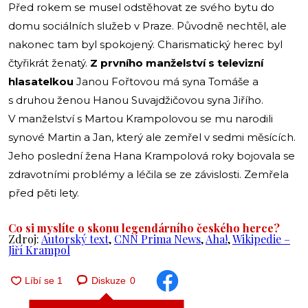
Před rokem se musel odstěhovat ze svého bytu do
domu sociálních služeb v Praze. Původně nechtěl, ale
nakonec tam byl spokojený. Charismatický herec byl
čtyřikrát ženatý.
Z prvního manželství s televizní
hlasatelkou
Janou Fořtovou má syna Tomáše a
s druhou ženou Hanou Suvajdžičovou syna Jiřího.
V manželství s Martou Krampolovou se mu narodili
synové Martin a Jan, který ale zemřel v sedmi měsících.
Jeho poslední žena Hana Krampolová roky bojovala se
zdravotními problémy a léčila se ze závislosti. Zemřela
před pěti lety.
Co si myslíte o skonu legendárního českého herce?
Zdroj:
Autorský text
,
CNN Prima News
,
Aha!
,
Wikipedie –
Jiří Krampol
Diskuze
0