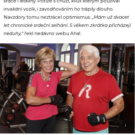
srdce i ledviny. Potíže s chůzí, kvůli kterým používal
invalidní vozík, i zavodňováním ho trápily dlouho.
Navzdory tomu neztrácel optimismus.
„Mám už dvacet
let chronické srdeční selhání. S věkem zkrátka přicházejí
neduhy,“
řekl nedávno webu Aha!.
i