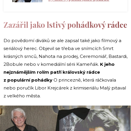
Zazářil jako lstivý pohádkový rádce
Do povědomí diváků se ale zapsal také jako filmový a
seriálový herec. Objevil se třeba ve snímcích Smrt
krásných srnců, Nahota na prodej, Ceremoniář, Bastardi,
2Bobule nebo v komediální sérii Kameňák.
K jeho
nejznámějším rolím patří královský rádce
z populární pohádky
O princezně, která ráčkovala
nebo poručík Libor Krejcárek z krimiseriálu Malý pitaval
z velkého města.