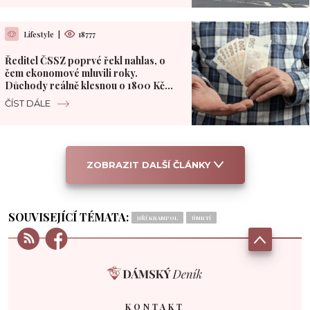
Lifestyle
|
18777
Ředitel ČSSZ poprvé řekl nahlas, o
čem ekonomové mluvili roky.
Důchody reálně klesnou o 1800 Kč
měsíčně
ČÍST DÁLE
ZOBRAZIT DALŠÍ ČLÁNKY
SOUVISEJÍCÍ TÉMATA:
JIŘÍ KRAMPOL
ÚMRTÍ
KONTAKT