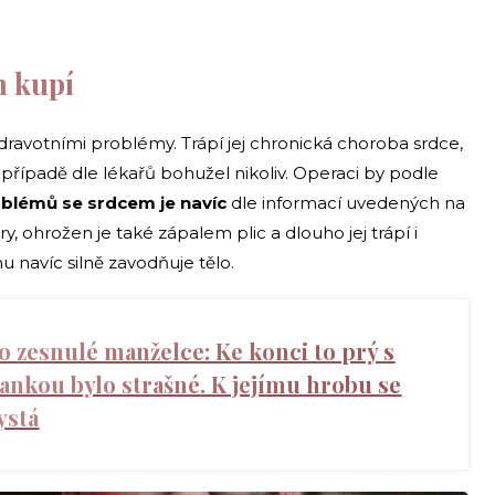
n kupí
 zdravotními problémy. Trápí jej chronická choroba srdce,
 případě dle lékařů bohužel nikoliv. Operaci by podle
blémů se srdcem je navíc
dle informací uvedených na
y, ohrožen je také zápalem plic a dlouho jej trápí i
navíc silně zavodňuje tělo.
 o zesnulé manželce: Ke konci to prý s
kou bylo strašné. K jejímu hrobu se
ystá