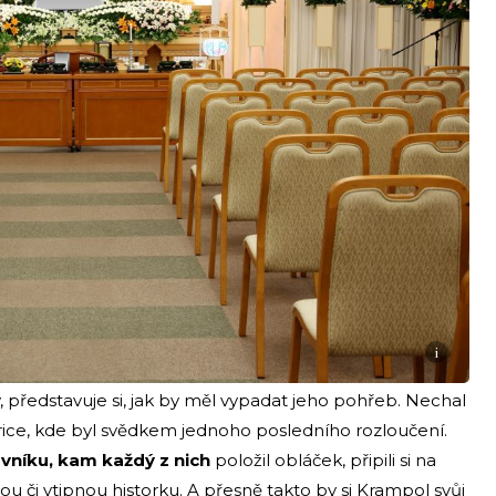
i
, představuje si, jak by měl vypadat jeho pohřeb. Nechal
ice, kde byl svědkem jednoho posledního rozloučení.
rávníku, kam každý z nich
položil obláček, připili si na
u či vtipnou historku. A přesně takto by si Krampol svůj