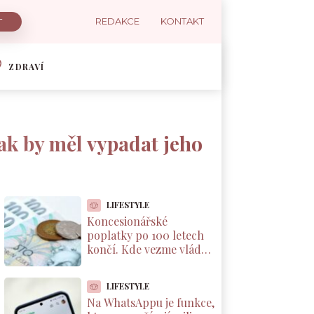
REDAKCE
KONTAKT
ZDRAVÍ
jak by měl vypadat jeho
LIFESTYLE
Koncesionářské
poplatky po 100 letech
končí. Kde vezme vláda
8 miliard, neřekla ani
Schillerová
LIFESTYLE
Na WhatsAppu je funkce,