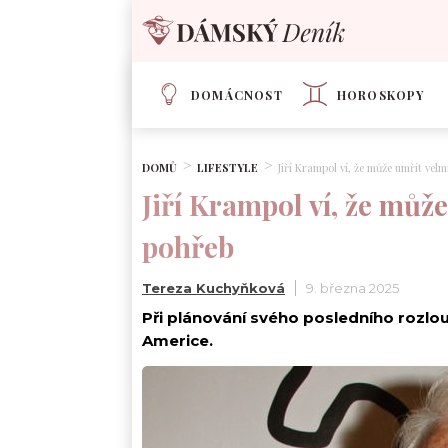
DOMÁCNOST
HOROSKOPY
DOMŮ
LIFESTYLE
Jiří Krampol ví, že může umřít velm
Jiří Krampol ví, že může
pohřeb
Tereza Kuchyňková
9. března 2025
Při plánování svého posledního rozlou
Americe.