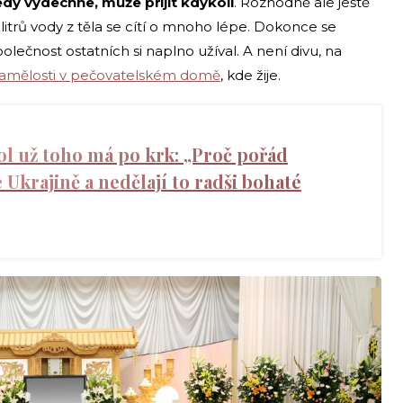
dy vydechne, může přijít kdykoli
. Rozhodně ale ještě
itrů vody z těla se cítí o mnoho lépe. Dokonce se
olečnost ostatních si naplno užíval. A není divu, na
samělosti v pečovatelském domě
, kde žije.
ol už toho má po krk: „Proč pořád
krajině a nedělají to radši bohaté