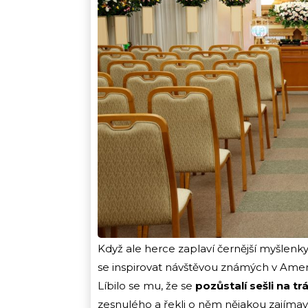
Když ale herce zaplaví černější myšlenky
se inspirovat návštěvou známých v Amer
Líbilo se mu, že se
pozůstalí sešli na t
zesnulého a řekli o něm nějakou zajímavo