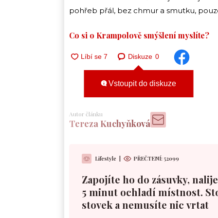
pohřeb přál, bez chmur a smutku, pouze 
Co si o Krampolově smýšlení myslíte?
Diskuze
0
Vstoupit do diskuze
Autor článku
Tereza Kuchyňková
Lifestyle
|
PŘEČTENÍ:
52099
Zapojíte ho do zásuvky, nalije
5 minut ochladí místnost. St
stovek a nemusíte nic vrtat