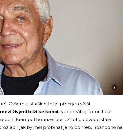
i
ré. Ovšem u starších lidí je přeci jen větší
 mezi živými blíží ke konci
. Napomáhají tomu také
ec Jiří Krampol bohužel dost. Z toho důvodu stále
prozradil, jak by měl probíhat jeho pohřeb. Rozhodně na