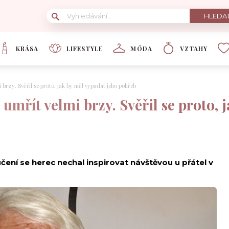
KRÁSA
LIFESTYLE
MÓDA
VZTAHY
i brzy. Svěřil se proto, jak by měl vypadat jeho pohřeb
 umřít velmi brzy. Svěřil se proto, 
čení se herec nechal inspirovat návštěvou u přátel v