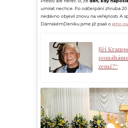
Přesto ale herec ví, že
den, kdy naposle
umírat nechce. Po odčerpání zhruba 20 l
nedávno objevil znovu na veřejnosti. A sp
DámskémDeníku jsme již psali o
jeho o
Jiří Kramp
pomáháme U
země?“