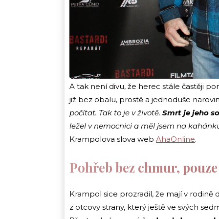
A tak není divu, že herec stále častěji p
již bez obalu, prostě a jednoduše narovi
počítat. Tak to je v životě.
Smrt je jeho so
ležel v nemocnici a měl jsem na kahánku,
Krampolova slova web
AhaOnline
.
Pohřeb bez chmur, pouze
Krampol sice prozradil, že mají v rodině
z otcovy strany, který ještě ve svých sed