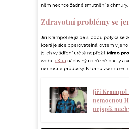
něm nechce žádné smutnění a chmury.
Zdravotní problémy se je
Jiří Krampol se již delší dobu potýká se
která je sice operovatelná, ovšem v jeho
jejich vyjádření určitě nepřežil.
Mimo pro
webu
eXtra
náchylný na různé bacily a vir
nemocné průdušky. K tomu všemu se mu 
Jiří Krampol
nemocnou Han
nejspíš nech