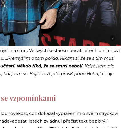
i
omýšlí na smrt. Ve svých šestaosmdesáti letech o ní mluví
nu
. „Přemýšlím o tom pořád. Říkám si, že se s tím musí
učástí. Někdo říká, že se smrti nebojí
. Když jsem ale
 bál jsem se. Bojíš se. A jak…prosíš pána Boha,“
cituje
 se vzpomínkami
 dlouhověkost, což dokázal vyprávěním o svém strýčkovi
madevadesáti letech zvládnul přečíst text bez brýlí.