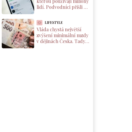
kterou používají miliony
lidí. Podvodníci přišli na
to, jak přes ni číst cizí
chaty
LIFESTYLE
Vláda chystá největší
zvýšení minimální mzdy
v dějinách Česka. Tady je
částka, která vám
přistane na účet