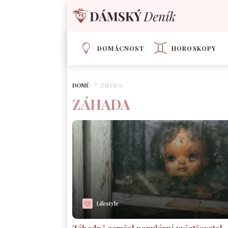
DOMÁCNOST
HOROSKOPY
DOMŮ
ZÁHADA
ZÁHADA
Lifestyle