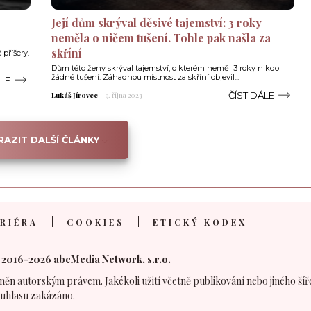
Její dům skrýval děsivé tajemství: 3 roky
neměla o ničem tušení. Tohle pak našla za
skříní
příšery.
Dům této ženy skrýval tajemství, o kterém neměl 3 roky nikdo
žádné tušení. Záhadnou místnost za skříní objevil...
ÁLE
ČÍST DÁLE
Lukáš Jírovec
|
9. října 2023
AZIT DALŠÍ ČLÁNKY
RIÉRA
COOKIES
ETICKÝ KODEX
 2016-2026 abcMedia Network, s.r.o.
něn autorským právem. Jakékoli užití včetně publikování nebo jiného šíř
uhlasu zakázáno.