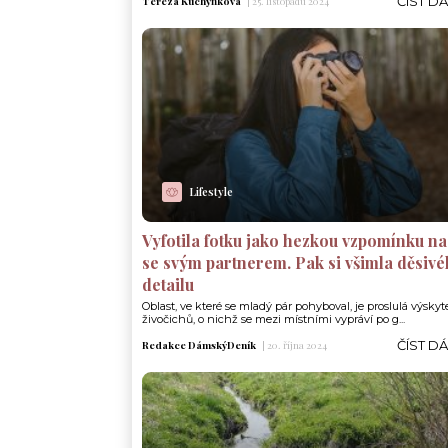
ČÍST D
Tereza Kuchyňková
|
25. listopadu 2024
Lifestyle
Vyfotila fotku jako hezkou vzpomínku na
se svým partnerem. Pak si všimla děsiv
detailu
Oblast, ve které se mladý pár pohyboval, je proslulá výsky
živočichů, o nichž se mezi místními vypráví po g...
ČÍST D
Redakce DámskýDeník
|
20. října 2024