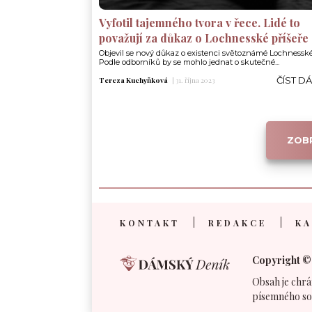
Vyfotil tajemného tvora v řece. Lidé to
považují za důkaz o Lochnesské příšeře
Objevil se nový důkaz o existenci světoznámé Lochnesské 
Podle odborníků by se mohlo jednat o skutečné...
ČÍST D
Tereza Kuchyňková
|
31. října 2023
ZOBR
KONTAKT
REDAKCE
KA
Copyright ©
Obsah je chrá
písemného so