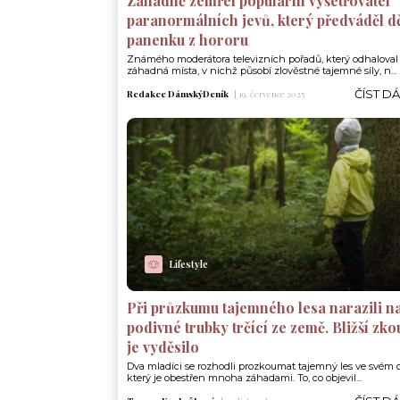
Záhadně zemřel populární vyšetřovatel
paranormálních jevů, který předváděl d
panenku z hororu
Známého moderátora televizních pořadů, který odhaloval
záhadná místa, v nichž působí zlověstné tajemné síly, n...
ČÍST D
Redakce DámskýDeník
|
19. července 2025
Lifestyle
Při průzkumu tajemného lesa narazili n
podivné trubky trčící ze země. Bližší zk
je vyděsilo
Dva mladíci se rozhodli prozkoumat tajemný les ve svém o
který je obestřen mnoha záhadami. To, co objevil...