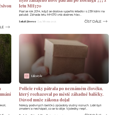
Bylo zahájeno nové pátrání po Boeingu 777 z
ěsivou
letu MH370
Psal se rok 2014, když se doslova vypařilo letadlo i s 239 lidmi na
palubě. Záhada letu MH370 vrtá dodnes hlav...
ČÍST DÁLE
Lukáš Jírovec
|
29. března 2025
ÁLE
Lifestyle
a
Policie roky pátrala po neznámém člověku,
oumání
který rozhazoval po městě záhadné balíčky.
Důvod muže zákona dojal
kolí,
Nálezy podivných balíčků způsobily slušný rozruch. Lidé byli
zmatení a nechápali, co se to děje. Výsledky nepř...