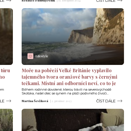
ÁLE
ČÍST DÁLE
Redakce DámskýDeník
|
11. listopadu 2024
Lifestyle
 túru
Moře na pobřeží Velké Británie vyplavilo
ého
tajemného tvora oranžové barvy s černými
tečkami. Místní ani odborníci neví, co to je
tem
Během rodinné dovolené, kterou trávili na severovýchodě
Skotska, našel otec se synem na pláži podivného živoči...
ÁLE
ČÍST DÁLE
Martina Ševčíková
|
2. prosince 2023