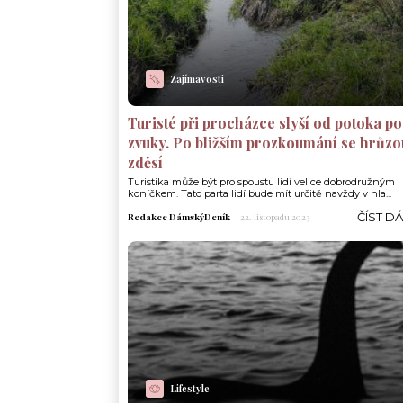
Zajímavosti
Turisté při procházce slyší od potoka p
zvuky. Po bližším prozkoumání se hrůzo
zděsí
Turistika může být pro spoustu lidí velice dobrodružným
koníčkem. Tato parta lidí bude mít určitě navždy v hla...
ČÍST D
Redakce DámskýDeník
|
22. listopadu 2023
Lifestyle