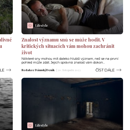
Lifestyle
odivné
Znalost významu snů se může hodit. V
u
kritických situacích vám mohou zachránit
život
Některé sny mohou mít daleko hlubší význam, než se na první
pohled může zdát. Jejich správná znalost vám dokon...
ÁLE
ČÍST DÁLE
Redakce DámskýDeník
|
20. listopadu 2023
Lifestyle