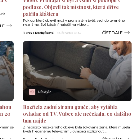
a s
Video: Pronajal si byt a všiml si poklopu v
podlaze. Objevil tak místnost, která dříve
patřila klášteru
své
Poklop, který objevil muž v pronajatém bytě, vedl do temného
neznáma. Své bádání natočil na video. ...
ÁLE
ČÍST DÁLE
Tereza Kuchyňková
|
12. července 2024
Lifestyle
lahou
Rozřízla zadní stranu gauče, aby vytáhla
ěm 20
ovladač od TV. Vůbec ale nečekala, co dalšího
tam najde
 domem se
Z naprosto nečekaného objevu byla šokována žena, která musela
kvůli hledanému televiznímu ovladači rozříznout ...