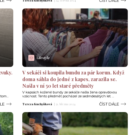
ÁLE
ČÍST DÁLE
Tereza Kuchyňková
|
24. června 2024
Lifestyle
zvuky.
V sekáči si koupila bundu za pár korun. Když
doma sáhla do jedné z kapes, zarazila se.
Našla v ní 50 let staré předměty
V kapsách kožené bundy ze sekáče našla žena opravdovou
tom...
vzácnost. Tento předmět pocházel ze sedmdesátých let. ...
ÁLE
ČÍST DÁLE
Tereza Kuchyňková
|
31. března 2024