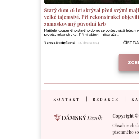
Starý dům 16 let skrýval před svými maji
velké tajemství. Při rekonstrukci objevili
zamaskovaný původní krb
Majitelé koupeného starého domu se po šestnácti letech r
provést rekonstrukci. Při ní objevili něco úža...
ČÍST D
Tereza Kuchyňková
|
12. března 2024
ZOBR
KONTAKT
REDAKCE
KA
Copyright ©
Obsah je chrá
písemného so