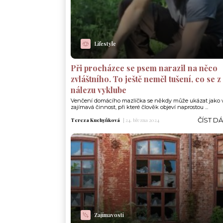
Lifestyle
Při procházce se psem narazil na něco
zvláštního. To ještě neměl tušení, co se z
nálezu vyklube
Venčení domácího mazlíčka se někdy může ukázat jako 
zajímavá činnost, při které člověk objeví naprostou ...
ČÍST D
Tereza Kuchyňková
|
24. března 2024
Zajímavosti