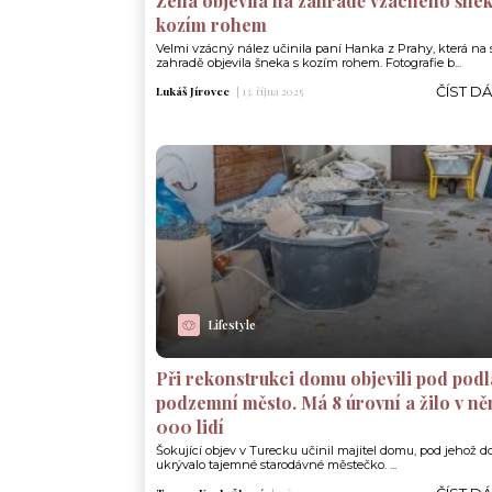
Žena objevila na zahradě vzácného šnek
kozím rohem
Velmi vzácný nález učinila paní Hanka z Prahy, která na 
zahradě objevila šneka s kozím rohem. Fotografie b...
ČÍST D
Lukáš Jírovec
|
13. října 2025
Lifestyle
Při rekonstrukci domu objevili pod pod
podzemní město. Má 8 úrovní a žilo v n
000 lidí
Šokující objev v Turecku učinil majitel domu, pod jehož
ukrývalo tajemné starodávné městečko. ...