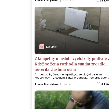
ČÍST D
Tereza Kuchyňková
|
5. července 2024
Lifestyle
Z koupelny neustále vycházely podivné 
Když se žena rozhodla sundat zrcadlo,
nevěřila vlastním očím
Ani ve snu by ženu nenapadlo, co se ukrývá za jejím
koupelnovým zrcadlem. Když jej sundala, nemohla uvěřit 
ČÍST D
Tereza Kuchyňková
|
1. května 2024