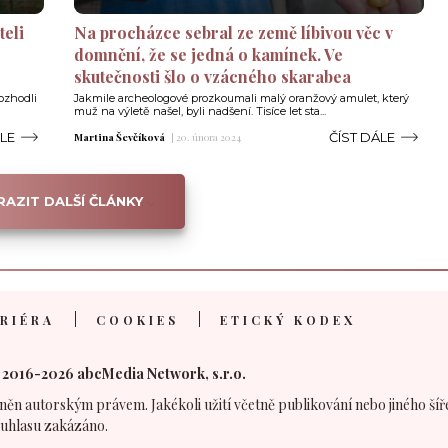
teli
Na procházce sebral ze země líbivou věc v
domnění, že se jedná o kamínek. Ve
skutečnosti šlo o vzácného skarabea
ozhodli
Jakmile archeologové prozkoumali malý oranžový amulet, který
muž na výletě našel, byli nadšení. Tisíce let sta...
ÁLE
ČÍST DÁLE
Martina Ševčíková
|
20. února 2024
AZIT DALŠÍ ČLÁNKY
RIÉRA
COOKIES
ETICKÝ KODEX
 2016-2026 abcMedia Network, s.r.o.
něn autorským právem. Jakékoli užití včetně publikování nebo jiného šíř
uhlasu zakázáno.