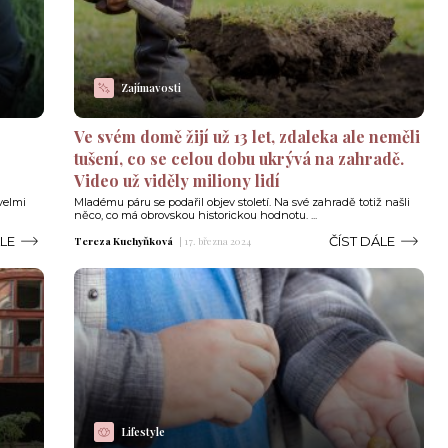
Zajímavosti
Ve svém domě žijí už 13 let, zdaleka ale neměli
tušení, co se celou dobu ukrývá na zahradě.
Video už viděly miliony lidí
velmi
Mladému páru se podařil objev století. Na své zahradě totiž našli
něco, co má obrovskou historickou hodnotu. ...
ÁLE
ČÍST DÁLE
Tereza Kuchyňková
|
17. března 2024
Lifestyle