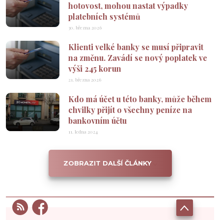
hotovost, mohou nastat výpadky
platebních systémů
30. března 2026
Klienti velké banky se musí připravit
na změnu. Zavádí se nový poplatek ve
výši 245 korun
21. března 2026
Kdo má účet u této banky, může během
chvilky přijít o všechny peníze na
bankovním účtu
11. ledna 2024
ZOBRAZIT DALŠÍ ČLÁNKY