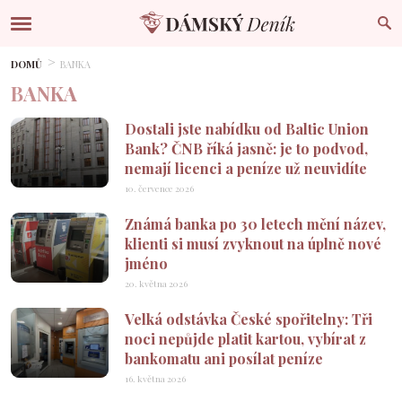
DOMŮ
BANKA
BANKA
Dostali jste nabídku od Baltic Union
Bank? ČNB říká jasně: je to podvod,
nemají licenci a peníze už neuvidíte
10. července 2026
Známá banka po 30 letech mění název,
klienti si musí zvyknout na úplně nové
jméno
20. května 2026
Velká odstávka České spořitelny: Tři
noci nepůjde platit kartou, vybírat z
bankomatu ani posílat peníze
16. května 2026