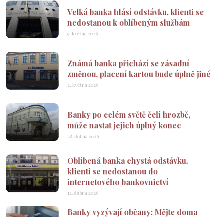
Velká banka hlásí odstávku, klienti se
nedostanou k oblíbeným službám
9. května 2026
Známá banka přichází se zásadní
změnou, placení kartou bude úplně jiné
2. května 2026
Banky po celém světě čelí hrozbě,
může nastat jejich úplný konec
28. dubna 2026
Oblíbená banka chystá odstávku,
klienti se nedostanou do
internetového bankovnictví
12. dubna 2026
Banky vyzývají občany: Mějte doma