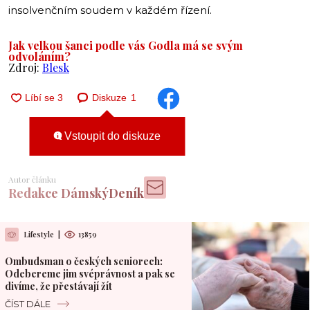
insolvenčním soudem v každém řízení.
Jak velkou šanci podle vás Godla má se svým
odvoláním?
Zdroj:
Blesk
Diskuze
1
Vstoupit do diskuze
Autor článku
Redakce DámskýDeník
Lifestyle
|
13859
Ombudsman o českých seniorech:
Odebereme jim svéprávnost a pak se
divíme, že přestávají žít
ČÍST DÁLE