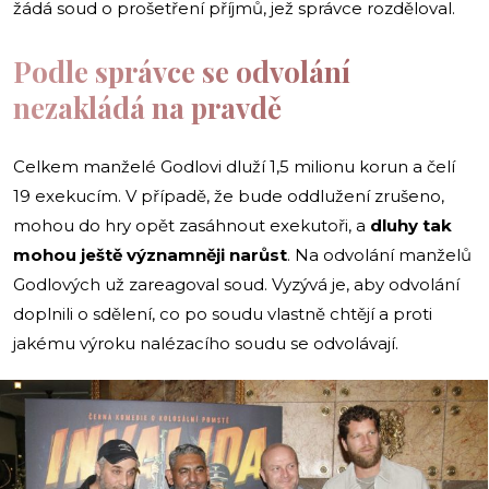
žádá soud o prošetření příjmů, jež správce rozděloval.
Podle správce se odvolání
nezakládá na pravdě
Celkem manželé Godlovi dluží 1,5 milionu korun a čelí
19 exekucím. V případě, že bude oddlužení zrušeno,
mohou do hry opět zasáhnout exekutoři, a
dluhy tak
mohou ještě významněji narůst
. Na odvolání manželů
Godlových už zareagoval soud. Vyzývá je, aby odvolání
doplnili o sdělení, co po soudu vlastně chtějí a proti
jakému výroku nalézacího soudu se odvolávají.