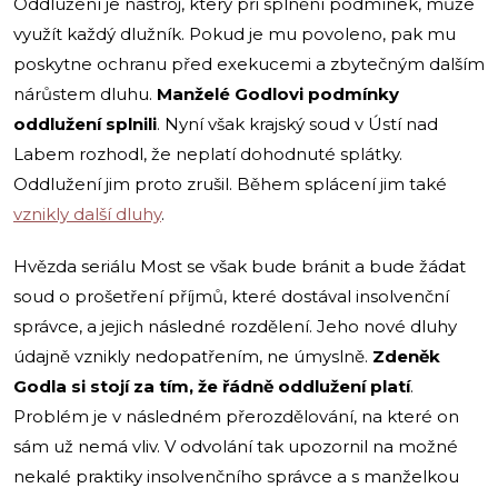
Oddlužení je nástroj, který při splnění podmínek, může
využít každý dlužník. Pokud je mu povoleno, pak mu
poskytne ochranu před exekucemi a zbytečným dalším
nárůstem dluhu.
Manželé Godlovi podmínky
oddlužení splnili
. Nyní však krajský soud v Ústí nad
Labem rozhodl, že neplatí dohodnuté splátky.
Oddlužení jim proto zrušil. Během splácení jim také
vznikly další dluhy
.
Hvězda seriálu Most se však bude bránit a bude žádat
soud o prošetření příjmů, které dostával insolvenční
správce, a jejich následné rozdělení. Jeho nové dluhy
údajně vznikly nedopatřením, ne úmyslně.
Zdeněk
Godla si stojí za tím, že řádně oddlužení platí
.
Problém je v následném přerozdělování, na které on
sám už nemá vliv. V odvolání tak upozornil na možné
nekalé praktiky insolvenčního správce a s manželkou