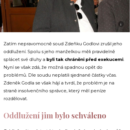
i
Zatím nepravomocně soud Zdeňku Godlovi zrušil jeho
oddlužení. Spolu s jeho manželkou měli pravidelně
splácet své dluhy a
byli tak chráněni před exekucemi
.
Nyní se však zdá, že možná spadnou opět do
problémů. Dle soudu neplatili sjednané částky včas.
Zdeněk Godla se však hájí a tvrdí, že problém je na
straně insolvenčního správce, který měl peníze
rozdělovat.
Oddlužení jim bylo schváleno