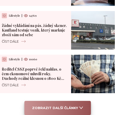
Lifestyle
|
14769
Žádné vykládání na pás, žádný skener.
Kaufland testuje vozík, který markuje
zboží sám od sebe
ČÍST DÁLE
Lifestyle
|
19960
Ředitel ČSSZ poprvé řekl nahlas, o
čem ekonomové mluvili roky.
Důchody reálně klesnou o 1800 Kč
měsíčně
ČÍST DÁLE
ZOBRAZIT DALŠÍ ČLÁNKY