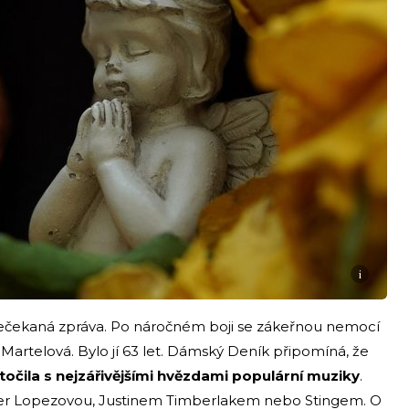
i
 nečekaná zpráva. Po náročném boji se zákeřnou nemocí
Martelová. Bylo jí 63 let. Dámský Deník připomíná, že
 točila s nejzářivějšími hvězdami populární muziky
.
fer Lopezovou, Justinem Timberlakem nebo Stingem. O