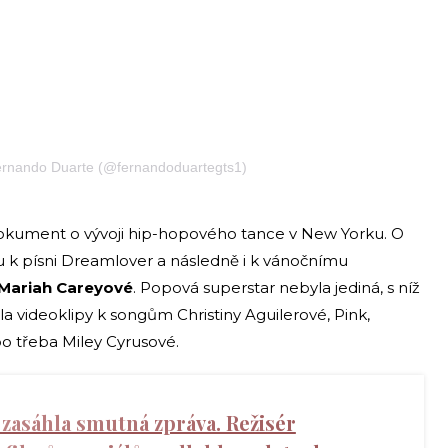
ernando Duarte (@fernandoduartegts1)
 dokument o vývoji hip-hopového tance v New Yorku. O
pu k písni Dreamlover a následně i k vánočnímu
 Mariah Careyové
. Popová superstar nebyla jediná, s níž
la videoklipy k songům Christiny Aguilerové, Pink,
o třeba Miley Cyrusové.
 zasáhla smutná zpráva. Režisér