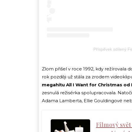
Příspěvek sdílený F
Zlom přišel v roce 1992, kdy režírovala
rok později už stála za zrodem videokli
megahitu All I Want for Christmas od
zesnulá režisérka spolupracovala. Natoči
Adama Lamberta, Ellie Gouldingové neb
Filmový svět