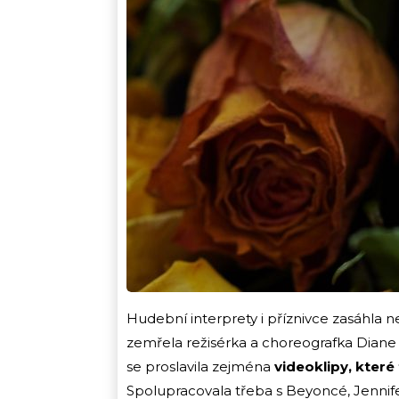
Hudební interprety i příznivce zasáhla
zemřela režisérka a choreografka Diane 
se proslavila zejména
videoklipy, které
Spolupracovala třeba s Beyoncé, Jenni