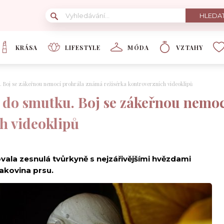
KRÁSA
LIFESTYLE
MÓDA
VZTAHY
. Boj se zákeřnou nemocí prohrála známá režisérka kontroverzních videoklipů
l do smutku. Boj se zákeřnou nemo
h videoklipů
ala zesnulá tvůrkyně s nejzářivějšími hvězdami
rakovina prsu.