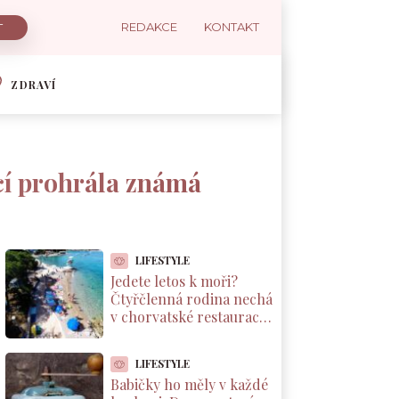
REDAKCE
KONTAKT
ZDRAVÍ
cí prohrála známá
LIFESTYLE
Jedete letos k moři?
Čtyřčlenná rodina nechá
v chorvatské restauraci
přes 2 000 Kč za jednu
večeři
LIFESTYLE
Babičky ho měly v každé