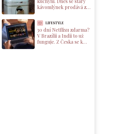
kuchyni. Dnes se starý
kávomlýnek prodává za
tisíce korun, ale jen pod
jednou podmínkou
LIFESTYLE
30 dní Netflixu zdarma?
V Brazílii a Indii to už
funguje. Z Česka se k
nabídce dostanete taky