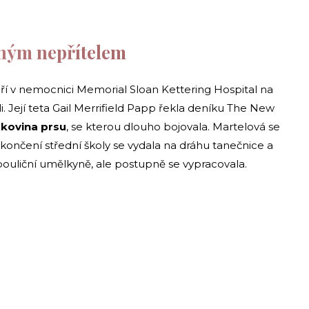
řným nepřítelem
ří v nemocnici Memorial Sloan Kettering Hospital na
 Její teta Gail Merrifield Papp řekla deníku The New
rakovina prsu
, se kterou dlouho bojovala. Martelová se
ukončení střední školy se vydala na dráhu tanečnice a
pouliční umělkyně, ale postupně se vypracovala.