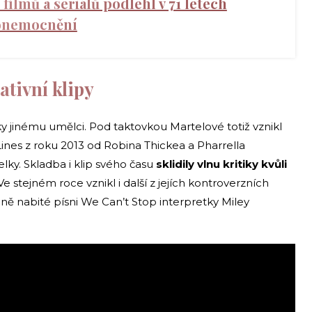
filmů a seriálů podlehl v 71 letech
onemocnění
tivní klipy
 jinému umělci. Pod taktovkou ​Martelové totiž vznikl
Lines z roku 2013 od Robina Thickea a Pharrella
lky. Skladba i klip svého času
sklidily vlnu kritiky kvůli
 Ve stejném roce vznikl i další z jejích kontroverzních
lně nabité písni We Can’t Stop interpretky Miley