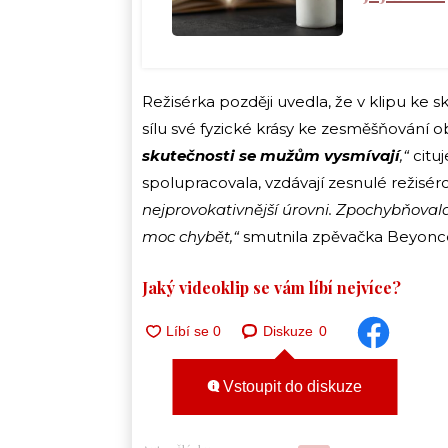
Režisérka později uvedla, že v klipu ke s
sílu své fyzické krásy ke zesměšňování
skutečnosti se mužům vysmívají
,“
cituj
spolupracovala, vzdávají zesnulé režisér
nejprovokativnější úrovni. Zpochybňoval
moc chybět,“
smutnila zpěvačka Beyonc
Jaký videoklip se vám líbí nejvíce?
Diskuze
0
Vstoupit do diskuze