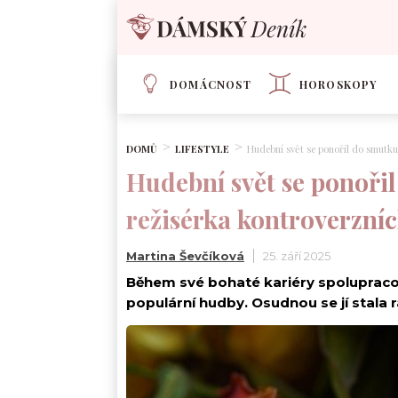
DOMÁCNOST
HOROSKOPY
DOMŮ
LIFESTYLE
Hudební svět se ponořil do smutku
Hudební svět se ponoři
režisérka kontroverzníc
Martina Ševčíková
25. září 2025
Během své bohaté kariéry spolupracov
populární hudby. Osudnou se jí stala 