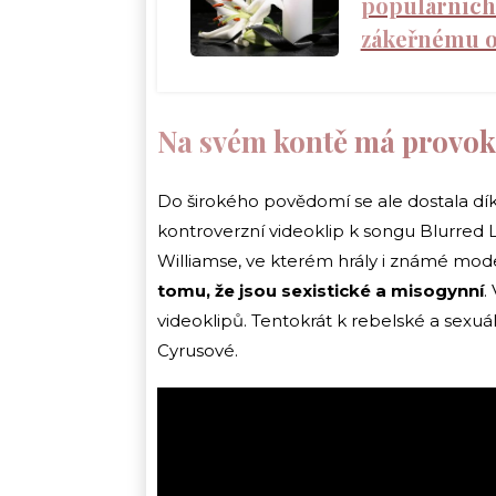
populárních 
zákeřnému 
Na svém kontě má provoka
Do širokého povědomí se ale dostala díky
kontroverzní videoklip k songu Blurred 
Williamse, ve kterém hrály i známé mode
tomu, že jsou sexistické a misogynní
.
videoklipů. Tentokrát k rebelské a sexuá
Cyrusové.