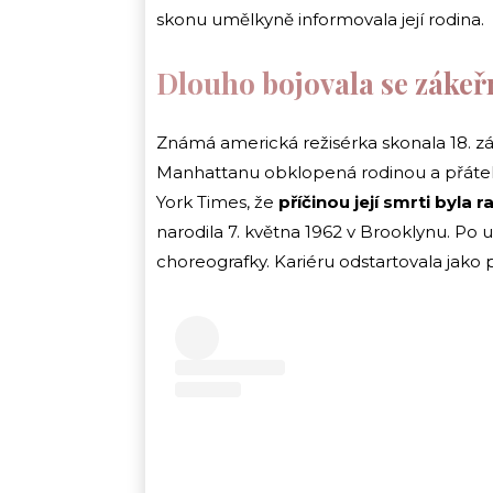
skonu umělkyně informovala její rodina.
Dlouho bojovala se záke
Známá americká režisérka skonala 18. zá
Manhattanu obklopená rodinou a přáteli.
York Times, že
příčinou její smrti byla 
narodila 7. května 1962 v Brooklynu. Po 
choreografky. Kariéru odstartovala jako 