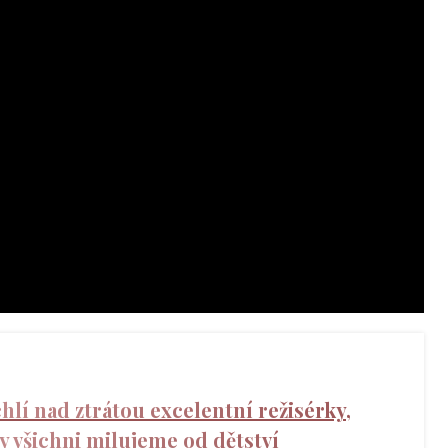
chlí nad ztrátou excelentní režisérky,
my všichni milujeme od dětství