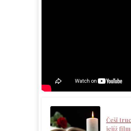
Češi tru
jejíž fil