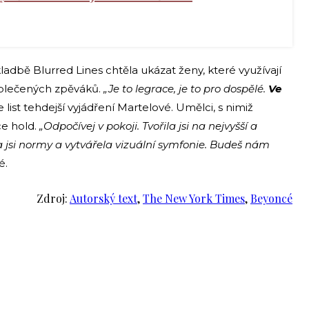
kladbě Blurred Lines chtěla ukázat ženy, které využívají
 oblečených zpěváků.
„Je to legrace, je to pro dospělé.
Ve
e list tehdejší vyjádření Martelové. Umělci, s nimiž
ce hold.
„Odpočívej v pokoji. Tvořila jsi na nejvyšší a
a jsi normy a vytvářela vizuální symfonie. Budeš nám
é.
Zdroj:
Autorský text
,
The New York Times
,
Beyoncé