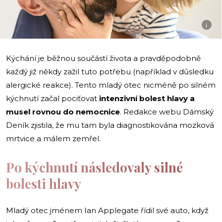
i
Kýchání je běžnou součástí života a pravděpodobně
každý již někdy zažil tuto potřebu (například v důsledku
alergické reakce). Tento mladý otec nicméně po silném
kýchnutí začal pociťovat
intenzivní bolest hlavy a
musel rovnou do nemocnice
. Redakce webu Dámský
Deník zjistila, že mu tam byla diagnostikována mozková
mrtvice a málem zemřel.
Po kýchnutí následovaly silné
bolesti hlavy
Mladý otec jménem Ian Applegate řídil své auto, když