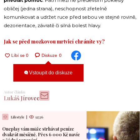
přivolat pomoc
. Patří mezi ně především pokleslý
obličej (jedna strana), neschopnost zřetelně
komunikovat a udržet ruce před sebou ve stejné rovině,
dezorientace, závratě či silná bolest hlavy.
Jak se před mozkovou mrtvicí chráníte vy?
Diskuze
0
Vstoupit do diskuze
Autor článku
Lukáš Jírovec
Lifestyle
|
12536
Oneplay vám může strhávat peníze
dvakrát měsíčně. Přes 6 000 Kč navíc