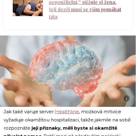
nepoužitelní,“ stěžuje si žena.
Její dceři musí se vším pomáhat
táta
i
Jak také varuje server
Healthline
, mozková mrtvice
vyžaduje okamžitou hospitalizaci, takže jakmile na sobě
rozpoznáte
její příznaky, měli byste si okamžitě