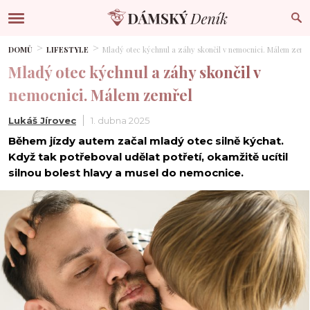
DOMŮ
LIFESTYLE
Mladý otec kýchnul a záhy skončil v nemocnici. Málem zemř
Mladý otec kýchnul a záhy skončil v
nemocnici. Málem zemřel
Lukáš Jírovec
1. dubna 2025
Během jízdy autem začal mladý otec silně kýchat.
Když tak potřeboval udělat potřetí, okamžitě ucítil
silnou bolest hlavy a musel do nemocnice.