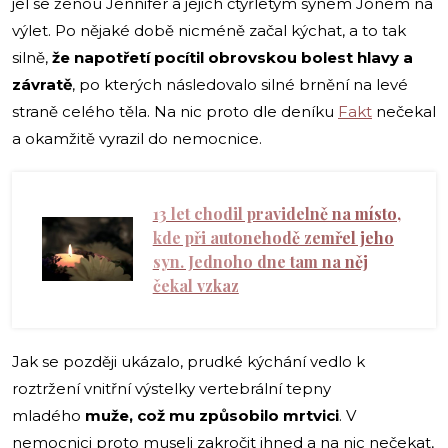
jel se ženou Jennifer a jejich čtyřletým synem Jonem na
výlet. Po nějaké době nicméně začal kýchat, a to tak
silně,
že napotřetí pocítil obrovskou bolest hlavy a
závratě
, po kterých následovalo silné brnění na levé
straně celého těla. Na nic proto dle deníku
Fakt
nečekal
a okamžitě vyrazil do nemocnice.
13 let chodil pravidelně na místo,
kde při autonehodě zemřel jeho
syn. Jednoho dne tam na něj
čekal vzkaz
Jak se později ukázalo, prudké kýchání vedlo k
roztržení vnitřní výstelky vertebrální tepny
mladého
muže, což mu způsobilo mrtvici
. V
nemocnici proto museli zakročit ihned a na nic nečekat,