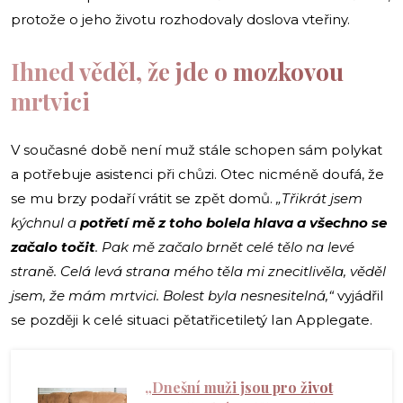
protože o jeho životu rozhodovaly doslova vteřiny.
Ihned věděl, že jde o mozkovou
mrtvici
V současné době není muž stále schopen sám polykat
a potřebuje asistenci při chůzi. Otec nicméně doufá, že
se mu brzy podaří vrátit se zpět domů.
„Třikrát jsem
kýchnul a
potřetí mě z toho bolela hlava a všechno se
začalo točit
. Pak mě začalo brnět celé tělo na levé
straně. Celá levá strana mého těla mi znecitlivěla, věděl
jsem, že mám mrtvici. Bolest byla nesnesitelná,“
vyjádřil
se později k celé situaci pětatřicetiletý Ian Applegate.
„Dnešní muži jsou pro život