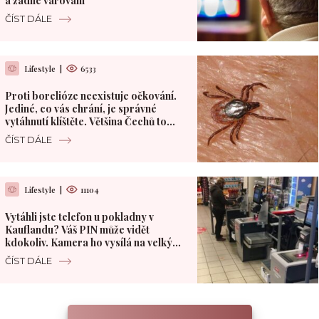
a žádné varování
ČÍST DÁLE
Lifestyle
|
6533
Proti borelióze neexistuje očkování.
Jediné, co vás chrání, je správné
vytáhnutí klíštěte. Většina Čechů to
dělá špatně
ČÍST DÁLE
Lifestyle
|
11104
Vytáhli jste telefon u pokladny v
Kauflandu? Váš PIN může vidět
kdokoliv. Kamera ho vysílá na velký
monitor
ČÍST DÁLE