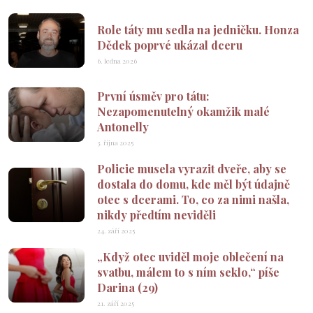
Role táty mu sedla na jedničku. Honza
Dědek poprvé ukázal dceru
6. ledna 2026
První úsměv pro tátu:
Nezapomenutelný okamžik malé
Antonelly
3. října 2025
Policie musela vyrazit dveře, aby se
dostala do domu, kde měl být údajně
otec s dcerami. To, co za nimi našla,
nikdy předtím neviděli
24. září 2025
„Když otec uviděl moje oblečení na
svatbu, málem to s ním seklo,“ píše
Darina (29)
21. září 2025