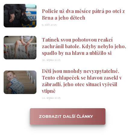
Policie už dva měsíce pátrá po otci z
Brna a jeho dětech
9. září 2025
Tatínek svou pohotovou reakcí
zachránil batole. Kdyby nebylo jeho,
spadlo by na hlavu a ublížilo si
30. srpna 2025
Děti jsou mnohdy nevyzpytatelné.
Tento chlapeček se hlavou zasekl v
zábradlí, jeho otec situaci vyřešil
vtipně
22. srpna 2025
ZOBRAZIT DALŠÍ ČLÁNKY