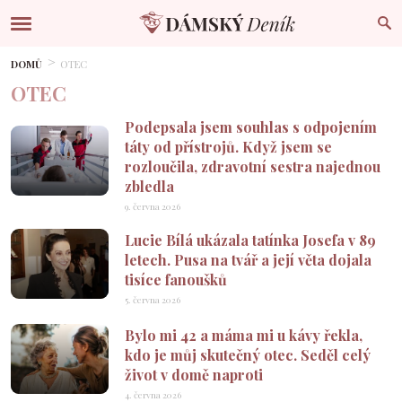
DOMŮ
OTEC
OTEC
Podepsala jsem souhlas s odpojením
táty od přístrojů. Když jsem se
rozloučila, zdravotní sestra najednou
zbledla
9. června 2026
Lucie Bílá ukázala tatínka Josefa v 89
letech. Pusa na tvář a její věta dojala
tisíce fanoušků
5. června 2026
Bylo mi 42 a máma mi u kávy řekla,
kdo je můj skutečný otec. Seděl celý
život v domě naproti
4. června 2026