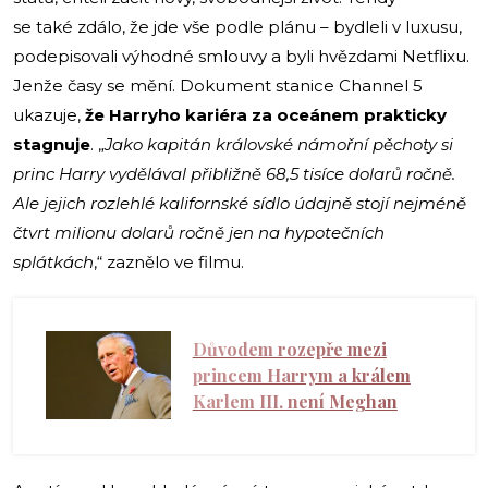
se také zdálo, že jde vše podle plánu – bydleli v luxusu,
podepisovali výhodné smlouvy a byli hvězdami Netflixu.
Jenže časy se mění. Dokument stanice Channel 5
ukazuje,
že Harryho kariéra za oceánem prakticky
stagnuje
. „
Jako kapitán královské námořní pěchoty si
princ Harry vydělával přibližně 68,5 tisíce dolarů ročně.
Ale jejich rozlehlé kalifornské sídlo údajně stojí nejméně
čtvrt milionu dolarů ročně jen na hypotečních
splátkách
,“ zaznělo ve filmu.
Důvodem rozepře mezi
princem Harrym a králem
Karlem III. není Meghan