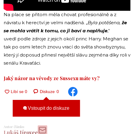
Na place se přitom měla chovat profesionálně a z
návratu k herectví je velmi nadšená. „
Byla potěšena,
že
se mohla vrátit k tomu, co ji baví a naplňuje
,“
uvedl podle zdroje z jejich okolí princ Harry. Meghan se
tak po osmi letech znovu vrací do světa showbyznysu,
který jí doposud přinesl největší slávu zejména díky roli v
seriálu Kravaťáci.
Jaký názor na vévody ze Sussexu máte vy?
Diskuze
0
Vstoupit do diskuze
Autor článku
Lukáš Jírovec