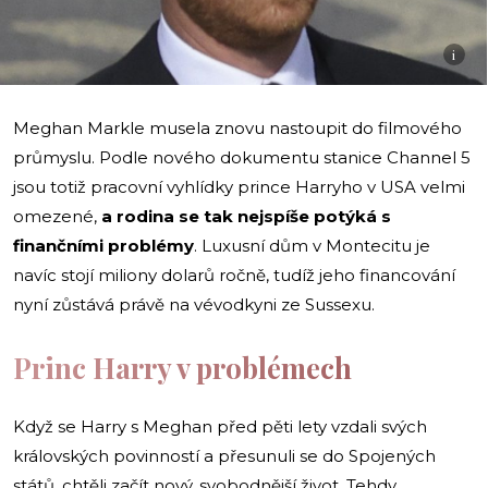
i
Meghan Markle musela znovu nastoupit do filmového
průmyslu. Podle nového dokumentu stanice Channel 5
jsou totiž pracovní vyhlídky prince Harryho v USA velmi
omezené,
a rodina se tak nejspíše potýká s
finančními problémy
. Luxusní dům v Montecitu je
navíc stojí miliony dolarů ročně, tudíž jeho financování
nyní zůstává právě na vévodkyni ze Sussexu.
Princ Harry v problémech
Když se Harry s Meghan před pěti lety vzdali svých
královských povinností a přesunuli se do Spojených
států, chtěli začít nový, svobodnější život. Tehdy