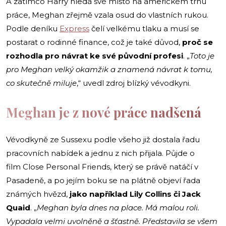
A zatímco Harry hledá své místo na americkém trhu
práce, Meghan zřejmě vzala osud do vlastních rukou.
Podle deníku
Express
čelí velkému tlaku a musí se
postarat o rodinné finance, což je také důvod,
proč se
rozhodla pro návrat ke své původní profesi
. „
Toto je
pro Meghan velký okamžik a znamená návrat k tomu,
co skutečně miluje
,“ uvedl zdroj blízký vévodkyni.
Meghan je z nové práce nadšená
Vévodkyně ze Sussexu podle všeho již dostala řadu
pracovních nabídek a jednu z nich přijala. Půjde o
film Close Personal Friends, který se právě natáčí v
Pasadeně, a po jejím boku se na plátně objeví řada
známých hvězd,
jako například Lily Collins či Jack
Quaid
. „
Meghan byla dnes na place. Má malou roli.
Vypadala velmi uvolněně a šťastně. Představila se všem