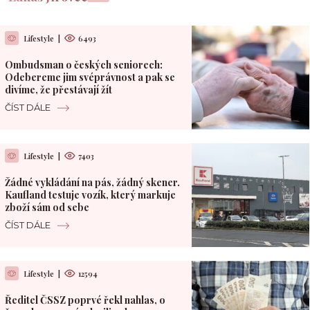
Lifestyle
|
6493
Ombudsman o českých seniorech:
Odebereme jim svéprávnost a pak se
divíme, že přestávají žít
ČÍST DÁLE
Lifestyle
|
7403
Žádné vykládání na pás, žádný skener.
Kaufland testuje vozík, který markuje
zboží sám od sebe
ČÍST DÁLE
Lifestyle
|
12594
Ředitel ČSSZ poprvé řekl nahlas, o