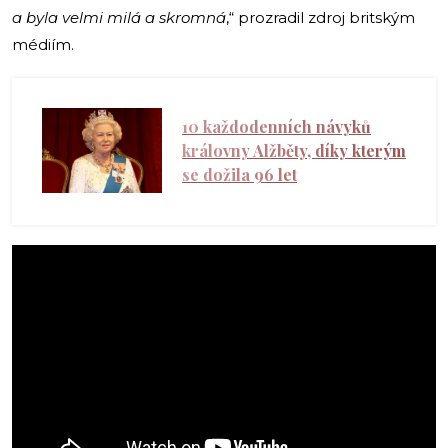
a byla velmi milá a skromná
,“ prozradil zdroj britským
médiím.
10 každodenních návyků
královny Alžběty, díky kterým
se dožila 96 let