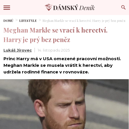
DOMŮ
LIFESTYLE
Meghan Markle se vrací k herectví. Harry je prý bez peněz
Meghan Markle se vrací k herectví.
Harry je prý bez peněz
Lukáš Jírovec
14. listopadu 2025
Princ Harry má v USA omezené pracovní možnosti.
Meghan Markle se musela vrátit k herectví, aby
udržela rodinné finance v rovnováze.