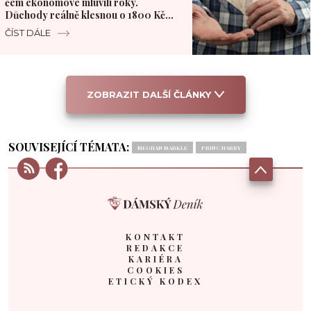
čem ekonomové mluvili roky.
Důchody reálně klesnou o 1800 Kč
měsíčně
ČÍST DÁLE
ZOBRAZIT DALŠÍ ČLÁNKY
SOUVISEJÍCÍ TÉMATA:
MEGHAN MARKLE
PRINC HARRY
KONTAKT
REDAKCE
KARIÉRA
COOKIES
ETICKÝ KODEX