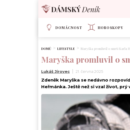
DOMÁCNOST
HOROSKOPY
DOMŮ
LIFESTYLE
Maryška promluvil o smrti Karla H
Maryška promluvil o sm
Lukáš Jírovec
21. června 2025
Zdeněk Maryška se nedávno rozpovídal
Heřmánka. Ještě než si vzal život, prý