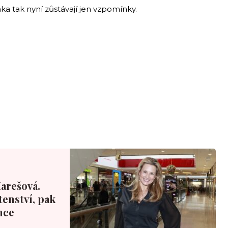
ka tak nyní zůstávají jen vzpomínky.
Marešová.
tenství, pak
nce