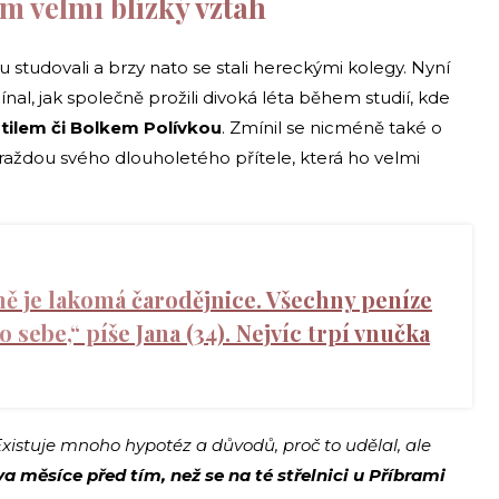
 velmi blízký vztah
tudovali a brzy nato se stali hereckými kolegy. Nyní
, jak společně prožili divoká léta během studií, kde
utilem či Bolkem Polívkou
. Zmínil se nicméně také o
aždou svého dlouholetého přítele, která ho velmi
ě je lakomá čarodějnice. Všechny peníze
o sebe,“ píše Jana (34). Nejvíc trpí vnučka
Existuje mnoho hypotéz a důvodů, proč to udělal, ale
va měsíce před tím, než se na té střelnici u Příbrami