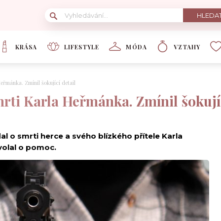
KRÁSA
LIFESTYLE
MÓDA
VZTAHY
eřmánka. Zmínil šokující detail
rti Karla Heřmánka. Zmínil šokujíc
 o smrti herce a svého blízkého přítele Karla
 volal o pomoc.