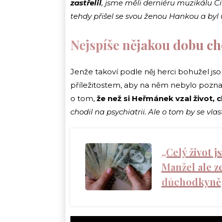
zastřelil
, jsme měli derniéru muzikálu Ci
tehdy přišel se svou ženou Hankou a byl 
Nejspíše nějakou dobu cho
Jenže takoví podle něj herci bohužel js
příležitostem, aby na něm nebylo poznat,
o tom,
že než si Heřmánek vzal život, c
chodil na psychiatrii. Ale o tom by se vl
„Celý život j
Manžel ale ze
důchodkyně