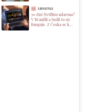
tisíce korun, ale jen pod
jednou podmínkou
LIFESTYLE
30 dní Netflixu zdarma?
V Brazílii a Indii to už
funguje. Z Česka se k
nabídce dostanete taky