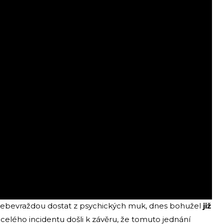
 sebevraždou dostat z psychických muk, dnes bohužel
již
í celého incidentu došli k závěru, že tomuto jednání