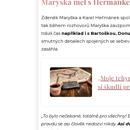
Maryška měl s Heřmánkem
Zdeněk Maryška a Karel Heřmánek spolu s
tak během rozhovorů Maryška zavzpomínal
trávili čas
například i s Bartoškou, Don
smutných detailech spojených se sebevr
zasáhla.
„Moje tchyn
si škudlí pr
„To bylo nečekané, totálně pro všechny! 
pravdu se asi člověk nedozví nikdy.
Asi
d