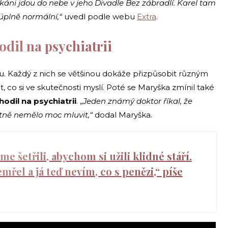
káni jdou do nebe v jeho Divadle Bez zábradlí. Karel tam
úplně normální,“
uvedl podle webu
Extra
.
dil na psychiatrii
ou. Každý z nich se většinou dokáže přizpůsobit různým
 co si ve skutečnosti myslí. Poté se Maryška zmínil také
hodil na psychiatrii
. „
Jeden známý doktor říkal, že
astně nemělo moc mluvit,“
dodal Maryška.
sme šetřili, abychom si užili klidné stáří.
mřel a já teď nevím, co s penězi,“ píše