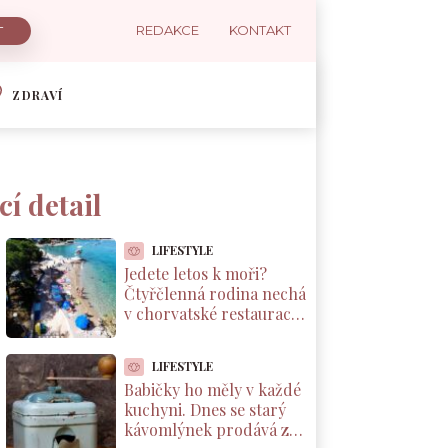
REDAKCE
KONTAKT
ZDRAVÍ
í detail
LIFESTYLE
Jedete letos k moři?
Čtyřčlenná rodina nechá
v chorvatské restauraci
přes 2 000 Kč za jednu
večeři
LIFESTYLE
Babičky ho měly v každé
kuchyni. Dnes se starý
kávomlýnek prodává za