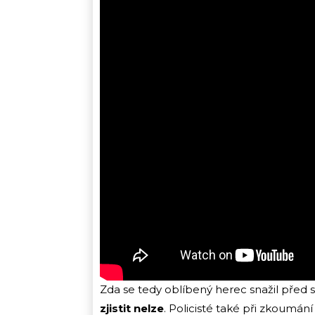
Zda se tedy oblíbený herec snažil před
zjistit nelze
. Policisté také při zkoumán