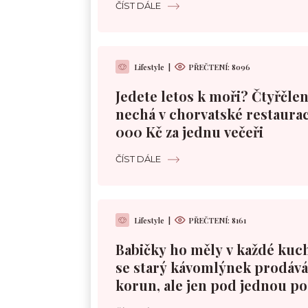
ČÍST DÁLE
Lifestyle
|
PŘEČTENÍ:
8096
Jedete letos k moři? Čtyřčle
nechá v chorvatské restaurac
000 Kč za jednu večeři
ČÍST DÁLE
Lifestyle
|
PŘEČTENÍ:
8161
Babičky ho měly v každé kuc
se starý kávomlýnek prodává 
korun, ale jen pod jednou 