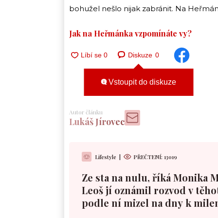
bohužel nešlo nijak zabránit. Na Heřmán
Jak na Heřmánka vzpomínáte vy?
Diskuze
0
Vstoupit do diskuze
Autor článku
Lukáš Jírovec
Lifestyle
|
PŘEČTENÍ:
13019
Ze sta na nulu, říká Monika 
Leoš jí oznámil rozvod v těho
podle ní mizel na dny k mile