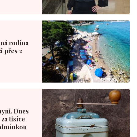
nná rodina
i přes 2
hyni. Dnes
za tisíce
podmínkou