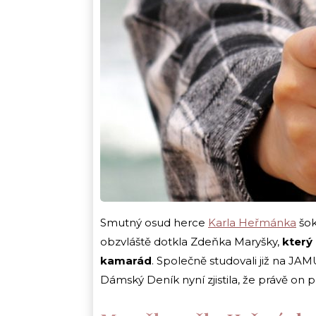
Smutný osud herce
Karla Heřmánka
šok
obzvláště dotkla Zdeňka Maryšky,
který
kamarád
. Společně studovali již na J
Dámský Deník nyní zjistila, že právě on 