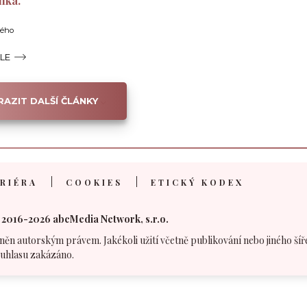
nka.
vého
ÁLE
AZIT DALŠÍ ČLÁNKY
RIÉRA
COOKIES
ETICKÝ KODEX
 2016-2026 abcMedia Network, s.r.o.
něn autorským právem. Jakékoli užití včetně publikování nebo jiného šíř
uhlasu zakázáno.