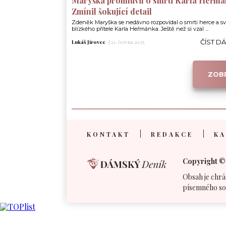
Maryška promluvil o smrti Karla Heřmá
Zmínil šokující detail
Zdeněk Maryška se nedávno rozpovídal o smrti herce a s
blízkého přítele Karla Heřmánka. Ještě než si vzal ...
ČÍST D
Lukáš Jírovec
|
21. června 2025
ZOBR
KONTAKT
REDAKCE
KA
Copyright ©
Obsah je chrá
písemného so