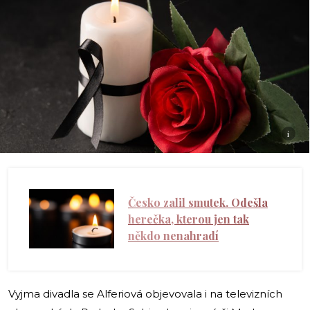
i
Česko zalil smutek. Odešla
herečka, kterou jen tak
někdo nenahradí
Vyjma divadla se Alferiová objevovala i na televizních