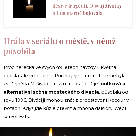
děsivé tragédii. O svůj život 15
minut marně bojovala
Hrála v seriálu o městě, v němž
působila
Proč herečka ve svých 49 letech navždy 1. května
odešla, ale není jasné. Příčina jejího úmrtí totiž nebyla
zveřejněna. V Divadle rozmanitostí, což je
loutková a
alternativní scéna mosteckého divadla
, působila od
roku 1996. Diváci ji mohou znát z představení Kocour v
botách, Když jde kůzle otevřít a mnoha dalších, uvedl
server Extra.