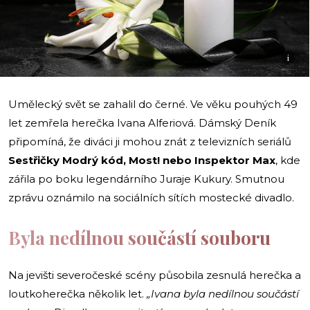
i
Umělecký svět se zahalil do černé. Ve věku pouhých 49
let zemřela herečka Ivana Alferiová. Dámský Deník
připomíná, že diváci ji mohou znát z televizních seriálů
Sestřičky Modrý kód, Most! nebo Inspektor Max
, kde
zářila po boku legendárního Juraje Kukury. Smutnou
zprávu oznámilo na sociálních sítích mostecké divadlo.
Byla nedílnou součástí souboru
Na jevišti severočeské scény působila zesnulá herečka a
loutkoherečka několik let.
„Ivana byla nedílnou součástí