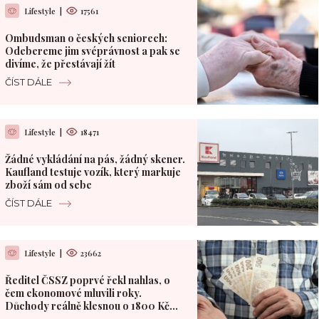
Lifestyle
|
17561
Ombudsman o českých seniorech:
Odebereme jim svéprávnost a pak se
divíme, že přestávají žít
ČÍST DÁLE
Lifestyle
|
18471
Žádné vykládání na pás, žádný skener.
Kaufland testuje vozík, který markuje
zboží sám od sebe
ČÍST DÁLE
Lifestyle
|
23662
Ředitel ČSSZ poprvé řekl nahlas, o
čem ekonomové mluvili roky.
Důchody reálně klesnou o 1800 Kč
měsíčně