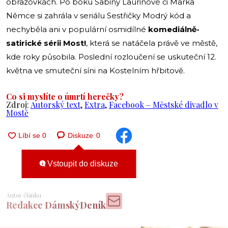
obrazovkách. Po boku Sabiny Laurinové či Marka
Němce si zahrála v seriálu Sestřičky Modrý kód a
nechyběla ani v populární osmidílné
komediálně-
satirické sérii Most!
, která se natáčela právě ve městě,
kde roky působila. Poslední rozloučení se uskuteční 12.
května ve smuteční síni na Kostelním hřbitově.
Co si myslíte o úmrtí herečky?
Zdroj:
Autorský text
,
Extra
,
Facebook – Městské divadlo v
Mostě
Diskuze
0
Vstoupit do diskuze
Autor článku
Redakce DámskýDeník