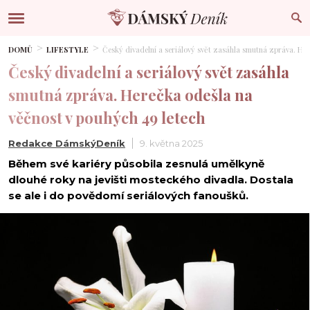
DOMŮ
LIFESTYLE
Český divadelní a seriálový svět zasáhla smutná zpráva. Her
Český divadelní a seriálový svět zasáhla
smutná zpráva. Herečka odešla na
věčnost v pouhých 49 letech
Redakce DámskýDeník
9. května 2025
Během své kariéry působila zesnulá umělkyně
dlouhé roky na jevišti mosteckého divadla. Dostala
se ale i do povědomí seriálových fanoušků.