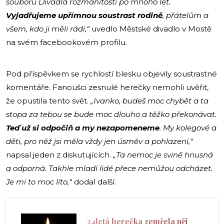
souboru Divadla rozmanitostí po mnoho let.
Vyjadřujeme upřímnou soustrast rodině
, přátelům a
všem, kdo ji měli rádi,“
uvedlo Městské divadlo v Mostě
na svém facebookovém profilu.
Pod příspěvkem se rychlostí blesku objevily soustrastné
komentáře. Fanoušci zesnulé herečky nemohli uvěřit,
že opustila tento svět.
„Ivanko, budeš moc chybět a ta
stopa za tebou se bude moc dlouho a těžko překonávat.
Teď už si odpočiň a my nezapomeneme
. My kolegové a
děti, pro něž jsi měla vždy jen úsměv a pohlazení,“
napsal jeden z diskutujících.
„Ta nemoc je svině hnusná
a odporná. Takhle mladí lidé přece nemůžou odcházet.
Je mi to moc líto,“
dodal další.
24letá herečka zemřela při