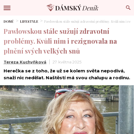
DOMŮ
LIFESTYLE
Pawlowskou stále sužují zdravotní problémy. Kvůli nim i rezi
Pawlowskou stále sužují zdravotní
problémy. Kvůli nim i rezignovala na
plnění svých velkých snů
Tereza Kuchyňková
27. května 2025
Herečka se z toho, že už se kolem světa nepodívá,
snaží nic nedělat. Naštěstí má svou chalupu a rodinu.