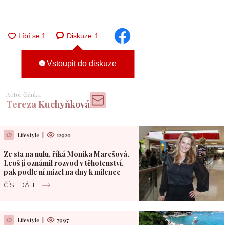
Diskuze
1
Vstoupit do diskuze
Autor článku
Tereza Kuchyňková
Lifestyle
|
12920
Ze sta na nulu, říká Monika Marešová.
Leoš jí oznámil rozvod v těhotenství,
pak podle ní mizel na dny k milence
ČÍST DÁLE
Lifestyle
|
7997