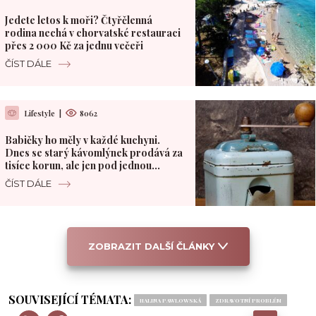
Jedete letos k moři? Čtyřčlenná
rodina nechá v chorvatské restauraci
přes 2 000 Kč za jednu večeři
ČÍST DÁLE
Lifestyle
|
8062
Babičky ho měly v každé kuchyni.
Dnes se starý kávomlýnek prodává za
tisíce korun, ale jen pod jednou
podmínkou
ČÍST DÁLE
ZOBRAZIT DALŠÍ ČLÁNKY
SOUVISEJÍCÍ TÉMATA:
HALINA PAWLOWSKÁ
ZDRAVOTNÍ PROBLÉM