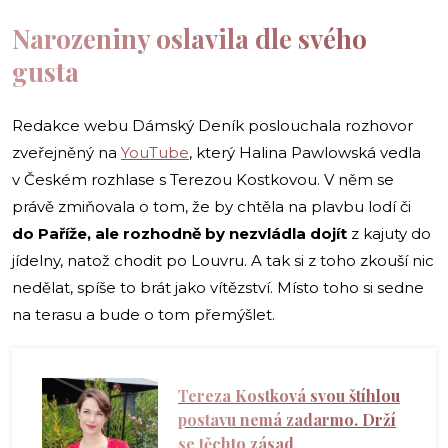
Narozeniny oslavila dle svého
gusta
Redakce webu Dámský Deník poslouchala rozhovor
zveřejněný na
YouTube
, který Halina Pawlowská vedla
v Českém rozhlase s Terezou Kostkovou. V něm se
právě zmiňovala o tom, že by chtěla na plavbu lodí či
do Paříže, ale rozhodně by nezvládla dojít
z kajuty do
jídelny, natož chodit po Louvru. A tak si z toho zkouší nic
nedělat, spíše to brát jako vítězství. Místo toho si sedne
na terasu a bude o tom přemýšlet.
Tereza Kostková svou štíhlou
postavu nemá zadarmo. Drží
se těchto zásad