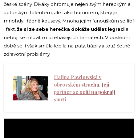
české scény. Diváky ohromuje nejen svým hereckým a
autorským talentem, ale také humorem, který je
mnohdy i řádně kousavý. Mnoha jejím fanouškům se líbí
i fakt,
že si ze sebe
herečka
dokáže udělat legraci
a
nebojí se mluvit i o ožehavějších tématech. V poslední
době se jí však smůla lepila na paty, trápily ji totiž četné
zdravotní problémy.
Halina Pawlowská v
obrovském strachu. Její
partner se ocitl na pokraji
smrti