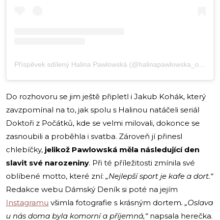
Příspěvek sdílený Halina Pawlowská (@halinapawlowska_official)
Do rozhovoru se jim ještě připletl i Jakub Kohák, který
zavzpomínal na to, jak spolu s Halinou natáčeli seriál
Doktoři z Počátků, kde se velmi milovali, dokonce se
zasnoubili a proběhla i svatba. Zároveň jí přinesl
chlebíčky,
jelikož Pawlowská měla následující den
slavit své narozeniny
. Při té příležitosti zmínila své
oblíbené motto, které zní:
„Nejlepší sport je kafe a dort.“
Redakce webu Dámský Deník si poté na jejím
Instagramu
všimla fotografie s krásným dortem
. „Oslava
u nás doma byla komorní a příjemná,“
napsala herečka.