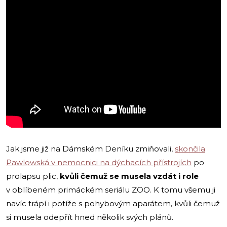
Jak jsme již na Dámském Deníku zmiňovali,
skončila
Pawlowská v nemocnici na dýchacích přístrojích
po
prolapsu plic,
kvůli čemuž se musela vzdát i role
v oblíbeném primáckém seriálu ZOO. K tomu všemu ji
navíc trápí i potíže s pohybovým aparátem, kvůli čemuž
si musela odepřít hned několik svých plánů.