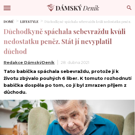
DOMŮ
LIFESTYLE
Důchodkyně spáchala sebevraždu kvůli nedostatku peněz. Stá
Důchodkyně spáchala sebevraždu kvůli
nedostatku peněz. Stát jí nevyplatil
důchod
Redakce DámskýDeník
28. dubna 2021
Tato babička spáchala sebevraždu, protože jí k
životu zbývalo pouhých 6 liber. K tomuto rozhodnutí
babička dospěla po tom, co jí byl zmrazen příjem z
důchodu.