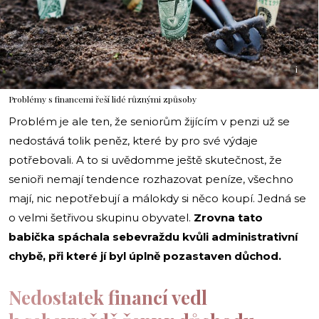
i
Problémy s financemi řeší lidé různými způsoby
Problém je ale ten, že seniorům žijícím v penzi už se
nedostává tolik peněz, které by pro své výdaje
potřebovali. A to si uvědomme ještě skutečnost, že
senioři nemají tendence rozhazovat peníze, všechno
mají, nic nepotřebují a málokdy si něco koupí. Jedná se
o velmi šetřivou skupinu obyvatel.
Zrovna tato
babička spáchala sebevraždu kvůli administrativní
chybě, při které jí byl úplně pozastaven důchod.
Nedostatek financí vedl