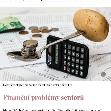
i
Nedostatek peněz začíná trápit stále větší počet lidí
Finanční problémy seniorů
Není žádným tajemstvím, že finanční situace seniorů