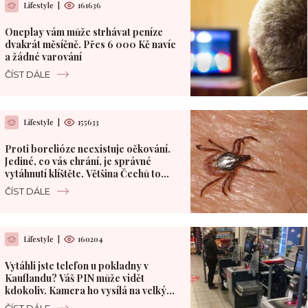
Lifestyle
|
161636
Oneplay vám může strhávat peníze
dvakrát měsíčně. Přes 6 000 Kč navíc
a žádné varování
ČÍST DÁLE
Lifestyle
|
155633
Proti borelióze neexistuje očkování.
Jediné, co vás chrání, je správné
vytáhnutí klíštěte. Většina Čechů to
dělá špatně
ČÍST DÁLE
Lifestyle
|
160204
Vytáhli jste telefon u pokladny v
Kauflandu? Váš PIN může vidět
kdokoliv. Kamera ho vysílá na velký
monitor
ČÍST DÁLE