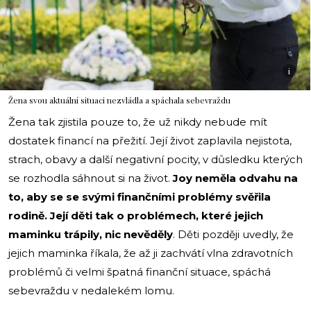
i
Žena svou aktuální situaci nezvládla a spáchala sebevraždu
Žena tak zjistila pouze to, že už nikdy nebude mít
dostatek financí na přežití. Její život zaplavila nejistota,
strach, obavy a další negativní pocity, v důsledku kterých
se rozhodla sáhnout si na život.
Joy neměla odvahu na
to, aby se se svými finančními problémy svěřila
rodině. Její děti tak o problémech, které jejich
maminku trápily, nic nevěděly
. Děti později uvedly, že
jejich maminka říkala, že až ji zachvátí vlna zdravotních
problémů či velmi špatná finanční situace, spáchá
sebevraždu v nedalekém lomu.