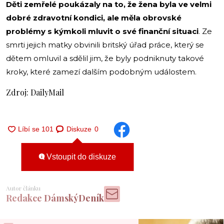
Děti zemřelé poukázaly na to, že žena byla ve velmi
dobré zdravotní kondici, ale měla obrovské
problémy s kýmkoli mluvit o své finanční situaci
. Ze
smrti jejich matky obvinili britský úřad práce, který se
dětem omluvil a sdělil jim, že byly podniknuty takové
kroky, které zamezí dalším podobným událostem.
Zdroj: DailyMail
Diskuze
0
Vstoupit do diskuze
Autor článku
Redakce DámskýDeník