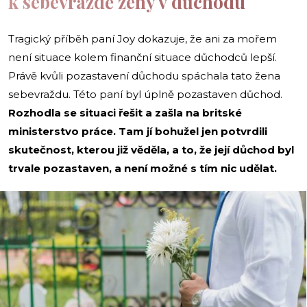
k sebevraždě ženy v důchodu
Tragický příběh paní Joy dokazuje, že ani za mořem
není situace kolem finanční situace důchodců lepší.
Právě kvůli pozastavení důchodu spáchala tato žena
sebevraždu. Této paní byl úplně pozastaven důchod.
Rozhodla se situaci řešit a zašla na britské
ministerstvo práce. Tam jí bohužel jen potvrdili
skutečnost, kterou již věděla, a to, že její důchod byl
trvale pozastaven, a není možné s tím nic udělat.