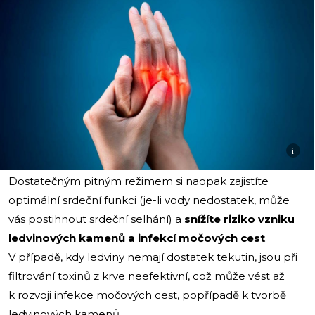
i
Dostatečným pitným režimem si naopak zajistíte
optimální srdeční funkci (je-li vody nedostatek, může
vás postihnout srdeční selhání) a
snížíte riziko vzniku
ledvinových kamenů a infekcí močových cest
.
V případě, kdy ledviny nemají dostatek tekutin, jsou při
filtrování toxinů z krve neefektivní, což může vést až
k rozvoji infekce močových cest, popřípadě k tvorbě
ledvinových kamenů.