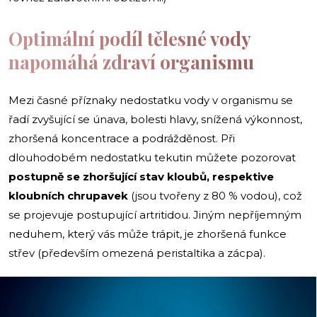
Optimální podíl tělesné vody
napomáhá zdraví organismu
Mezi časné příznaky nedostatku vody v organismu se
řadí zvyšující se únava, bolesti hlavy, snížená výkonnost,
zhoršená koncentrace a podrážděnost. Při
dlouhodobém nedostatku tekutin můžete pozorovat
postupně se zhoršující stav kloubů, respektive
kloubních chrupavek
(jsou tvořeny z 80 % vodou), což
se projevuje postupující artritidou. Jiným nepříjemným
neduhem, který vás může trápit, je zhoršená funkce
střev (především omezená peristaltika a zácpa).