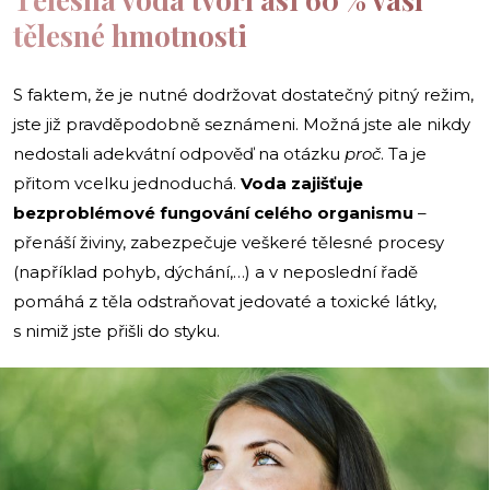
tělesné hmotnosti
S faktem, že je nutné dodržovat dostatečný pitný režim,
jste již pravděpodobně seznámeni. Možná jste ale nikdy
nedostali adekvátní odpověď na otázku
proč
. Ta je
přitom vcelku jednoduchá.
Voda zajišťuje
bezproblémové fungování celého organismu
–
přenáší živiny, zabezpečuje veškeré tělesné procesy
(například pohyb, dýchání,…) a v neposlední řadě
pomáhá z těla odstraňovat jedovaté a toxické látky,
s nimiž jste přišli do styku.