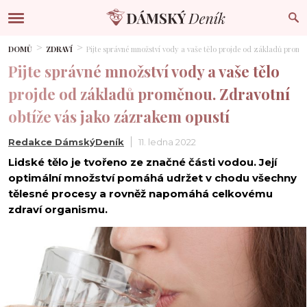
DOMŮ
ZDRAVÍ
Pijte správné množství vody a vaše tělo projde od základů promě
Pijte správné množství vody a vaše tělo
projde od základů proměnou. Zdravotní
obtíže vás jako zázrakem opustí
Redakce DámskýDeník
11. ledna 2022
Lidské tělo je tvořeno ze značné části vodou. Její
optimální množství pomáhá udržet v chodu všechny
tělesné procesy a rovněž napomáhá celkovému
zdraví organismu.