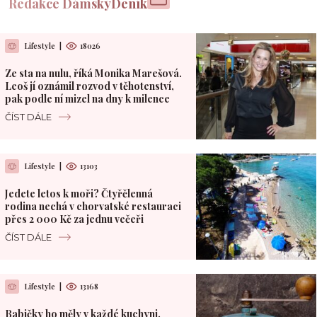
Redakce DámskýDeník
Lifestyle
|
18026
Ze sta na nulu, říká Monika Marešová.
Leoš jí oznámil rozvod v těhotenství,
pak podle ní mizel na dny k milence
ČÍST DÁLE
Lifestyle
|
13103
Jedete letos k moři? Čtyřčlenná
rodina nechá v chorvatské restauraci
přes 2 000 Kč za jednu večeři
ČÍST DÁLE
Lifestyle
|
13168
Babičky ho měly v každé kuchyni.