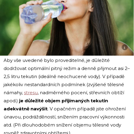
i
Aby vše uvedené bylo proveditelné, je důležité
dodržovat optimální pitný režim a denně přijmout asi 2–
2,5 litru tekutin (ideálně neochucené vody). V případě
jakékoliv nestandardních podmínek (zvýšené tělesné
námahy,
stresu
, nadměrného pocení, střevních obtíží
apod.)
je důležité objem přijímaných tekutin
adekvátně navýšit
. V opačném případě jste ohrožení
únavou, podrážděností, snížením pracovní výkonnosti
atd. (Při dlouhodobém snížení objemu tělesné vody
rovněž zdravotními obtížemi.)