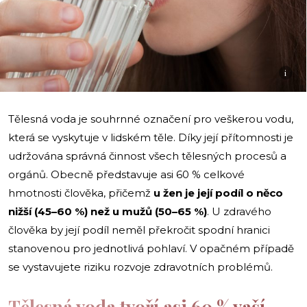
i
Tělesná voda je souhrnné označení pro veškerou vodu,
která se vyskytuje v lidském těle. Díky její přítomnosti je
udržována správná činnost všech tělesných procesů a
orgánů. Obecně představuje asi 60 % celkové
hmotnosti člověka, přičemž
u žen je její podíl o něco
nižší (45–60 %) než u mužů (50–65 %)
. U zdravého
člověka by její podíl neměl překročit spodní hranici
stanovenou pro jednotlivá pohlaví. V opačném případě
se vystavujete riziku rozvoje zdravotních problémů.
Tělesná voda tvoří asi 60 % vaší