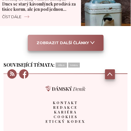
Dnes se starý kávomlýnek prodává za
tisíce korun, ale jen pod jednou
podmínkou
ČÍST DÁLE
ZOBRAZIT DALŠÍ ČLÁNKY
SOUVISEJÍCÍ TÉMATA:
TĚLO
VODA
KONTAKT
REDAKCE
KARIÉRA
COOKIES
ETICKÝ KODEX