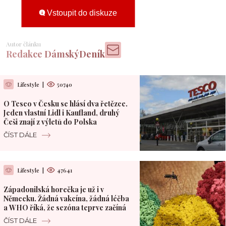
Vstoupit do diskuze
Autor článku
Redakce DámskýDeník
Lifestyle
|
50740
O Tesco v Česku se hlásí dva řetězce.
Jeden vlastní Lidl i Kaufland, druhý
Češi znají z výletů do Polska
ČÍST DÁLE
Lifestyle
|
47641
Západonilská horečka je už i v
Německu. Žádná vakcína, žádná léčba
a WHO říká, že sezóna teprve začíná
ČÍST DÁLE