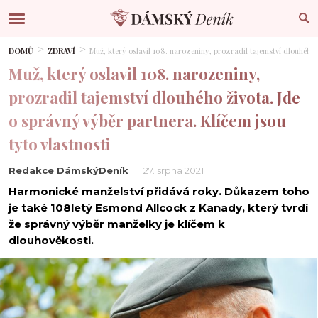
DOMŮ
ZDRAVÍ
Muž, který oslavil 108. narozeniny, prozradil tajemství dlouhého ž
Muž, který oslavil 108. narozeniny,
prozradil tajemství dlouhého života. Jde
o správný výběr partnera. Klíčem jsou
tyto vlastnosti
Redakce DámskýDeník
27. srpna 2021
Harmonické manželství přidává roky. Důkazem toho
je také 108letý Esmond Allcock z Kanady, který tvrdí
že správný výběr manželky je klíčem k
dlouhověkosti.