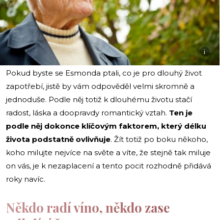
i
Pokud byste se Esmonda ptali, co je pro dlouhý život
zapotřebí, jistě by vám odpověděl velmi skromně a
jednoduše. Podle něj totiž k dlouhému životu stačí
radost, láska a doopravdy romantický vztah.
Ten je
podle něj dokonce klíčovým faktorem, který délku
života podstatně ovlivňuje
. Žít totiž po boku někoho,
koho milujte nejvíce na světe a víte, že stejně tak miluje
on vás, je k nezaplacení a tento pocit rozhodně přidává
roky navíc.
Někdo radí víno, někdo zase