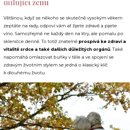
milující ženu
Většinou, když se někoho se skutečně vysokým věkem
zeptáte na rady, odpoví vám ať žijete zdravě a pijete
víno. Samozřejmě ne každý den na litry, ale pomalu po
skleničce denně. To totiž znatelně
prospívá ke zdraví a
vitalitě srdce a také dalších důležitých orgánů
. Také
napomáhá omlazovat buňky v těle a ve spojení se
zdravým životním stylem se jedná o klasický klíč
k dlouhému životu.