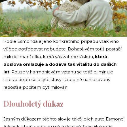
i
Podle Esmonda a jeho konkrétního případu však víno
vůbec potřebovat nebudete. Bohatě vám totiž postačí
milující manželka, která vás zahrne láskou,
která
doslova omlazuje a dodává tak vitalitu do dalších
let
. Pouze v harmonickém vztahu se totiž eliminuje
stres a deprese a tyto stavy jsou plně nahrazovány
radostí a pocitem být milován.
Dlouholetý důkaz
Jasným důkazem těchto slov je také jejich auto Esmond
Allcock, který po boku své milované ženy Helen žil