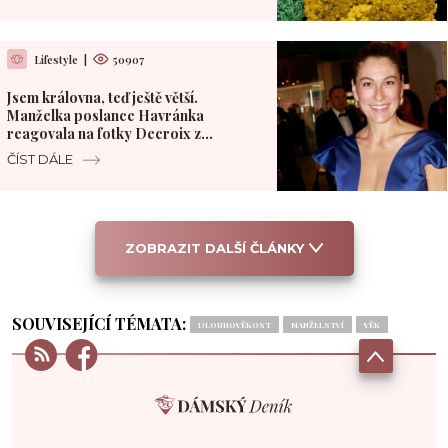
Lifestyle
|
50907
Jsem královna, teď ještě větší.
Manželka poslance Havránka
reagovala na fotky Decroix z
polského hotelu
ČÍST DÁLE
ZOBRAZIT DALŠÍ ČLÁNKY
SOUVISEJÍCÍ TÉMATA:
DLOUHOVĚKOST
MANŽELSTVÍ
VĚK