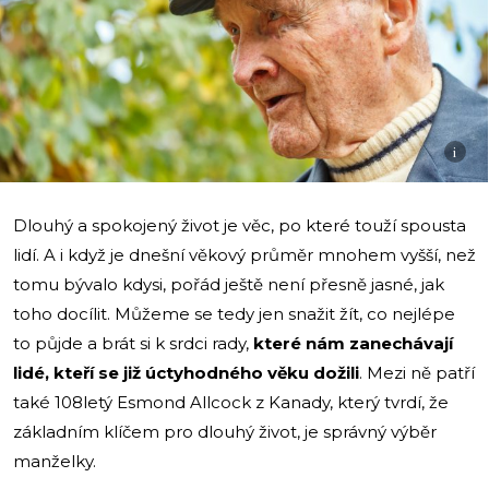
i
Dlouhý a spokojený život je věc, po které touží spousta
lidí. A i když je dnešní věkový průměr mnohem vyšší, než
tomu bývalo kdysi, pořád ještě není přesně jasné, jak
toho docílit. Můžeme se tedy jen snažit žít, co nejlépe
to půjde a brát si k srdci rady,
které nám zanechávají
lidé, kteří se již úctyhodného věku dožili
. Mezi ně patří
také 108letý Esmond Allcock z Kanady, který tvrdí, že
základním klíčem pro dlouhý život, je správný výběr
manželky.