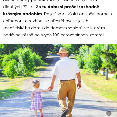
dlouhých 72 let.
Za tu dobu si prošel rozhodně
krásným obdobím
. Po její smrti však i on začal pomalu
chřadnout a rozhodl se přestěhovat z jejich
manželského domu do domova seniorů, ve kterém
nedávno, těsně po svých 108 narozeninách, zemřel.
i