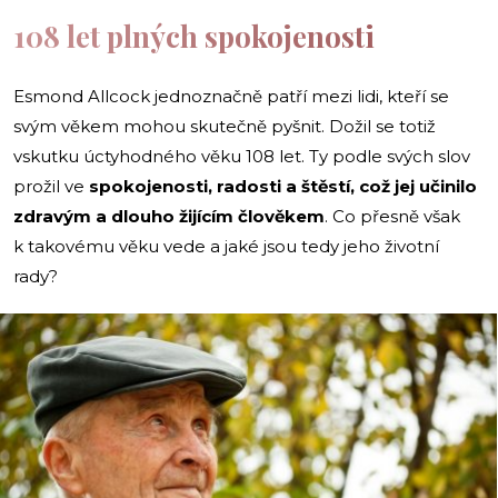
108 let plných spokojenosti
Esmond Allcock jednoznačně patří mezi lidi, kteří se
svým věkem mohou skutečně pyšnit. Dožil se totiž
vskutku úctyhodného věku 108 let. Ty podle svých slov
prožil ve
spokojenosti, radosti a štěstí, což jej učinilo
zdravým a dlouho žijícím člověkem
. Co přesně však
k takovému věku vede a jaké jsou tedy jeho životní
rady?