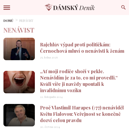
DOMŮ
NENÁVIST
NENÁVIST
Rajchlův výpad proti političkám:
Černochová mluví o nenávisti k ženám
25. ledna 2026
„Ať moji rodiče shoří v pekle.
Nenávidím je za to, co mi provedli.“
Kvůli víře ji navždy upoutali k
invalidnímu vozíku
22. listopadu 2024
Proč Vlastimil Harapes (†77) nenáviděl
Květu Fialovou: Veřejnost se konečně
dozví celou pravdu
20. června 2024