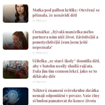
Matka pod palbou kritiky: Otevřeně se
přiznala, že nenávidí děti
20. října 2023
Čtenářka: „Bývalá manželka mého
partnera nám ničí život. Závistivější a
pomstychtivější ženu jsem ještě
nepoznala“
10. dubna 2023
Učitelka „ze staré školy“ donutila děti,
aby v batohu nosily shnilá rajčata.
Dala jim tím cennou lekci, jako se to
dělávalo dřív
30. října 2022
Některá znamení zvěrokruhu zkrátka
nemají odpouštění v povaze. Vaše činy
si budou pamatovat do konce života