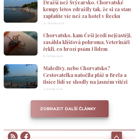
Dražší než Švýcarsko. Chorvatské
kempy letos zdražily tak, že si za stan
zaplatíte víc než za hotel v Řecku
22. června 2026
Chorvatsko, kam Češi jezdí nejčastěji,
zasáhla klíšťová pohroma. Veterináři
řekli, co hrozí psům i lidem
8. června 2026
Maledivy, nebo Chorvatsko?
Cestovatelka natočila pláž u Brela a
tisíce lidí se shodly na jasném vítězi
3. června 2026
ZOBRAZIT DALŠÍ ČLÁNKY