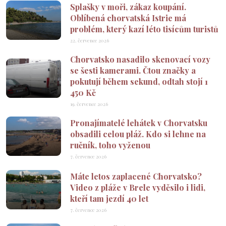
Splašky v moři, zákaz koupání.
Oblíbená chorvatská Istrie má
problém, který kazí léto tisícům turistů
22. července 2026
Chorvatsko nasadilo skenovací vozy
se šesti kamerami. Čtou značky a
pokutují během sekund, odtah stojí 1
450 Kč
19. července 2026
Pronajímatelé lehátek v Chorvatsku
obsadili celou pláž. Kdo si lehne na
ručník, toho vyženou
7. července 2026
Máte letos zaplacené Chorvatsko?
Video z pláže v Brele vyděsilo i lidi,
kteří tam jezdí 40 let
7. července 2026