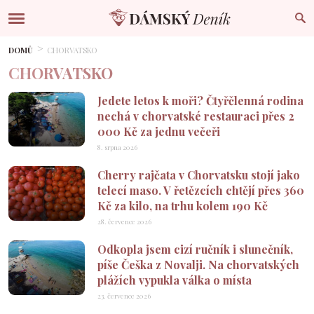
DOMŮ
CHORVATSKO
CHORVATSKO
Jedete letos k moři? Čtyřčlenná rodina
nechá v chorvatské restauraci přes 2
000 Kč za jednu večeři
8. srpna 2026
Cherry rajčata v Chorvatsku stojí jako
telecí maso. V řetězcích chtějí přes 360
Kč za kilo, na trhu kolem 190 Kč
28. července 2026
Odkopla jsem cizí ručník i slunečník,
píše Češka z Novalji. Na chorvatských
plážích vypukla válka o místa
23. července 2026