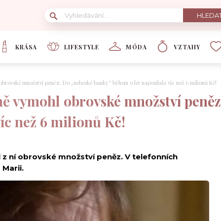
KRÁSA
LIFESTYLE
MÓDA
VZTAHY
rovské množství peněz. Do „nebeské banky“ během 9 let naposílala víc než 6 milionů Kč!
ě vymohl obrovské množství peněz
íc než 6 milionů Kč!
 z ní obrovské množství peněz. V telefonních
Marii.