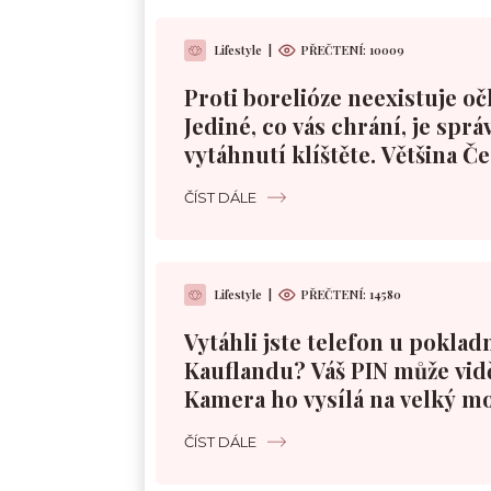
Lifestyle
|
PŘEČTENÍ:
10009
Proti borelióze neexistuje oč
Jediné, co vás chrání, je sprá
vytáhnutí klíštěte. Většina Č
špatně
ČÍST DÁLE
Lifestyle
|
PŘEČTENÍ:
14580
Vytáhli jste telefon u poklad
Kauflandu? Váš PIN může vidě
Kamera ho vysílá na velký m
ČÍST DÁLE