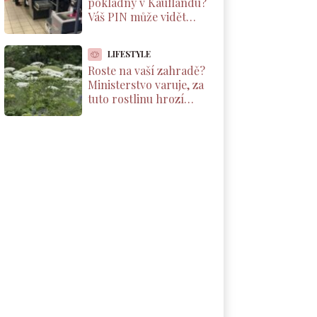
pokladny v Kauflandu?
Váš PIN může vidět
kdokoliv. Kamera ho
vysílá na velký monitor
LIFESTYLE
Roste na vaší zahradě?
Ministerstvo varuje, za
tuto rostlinu hrozí
pokuta až 500 000 Kč