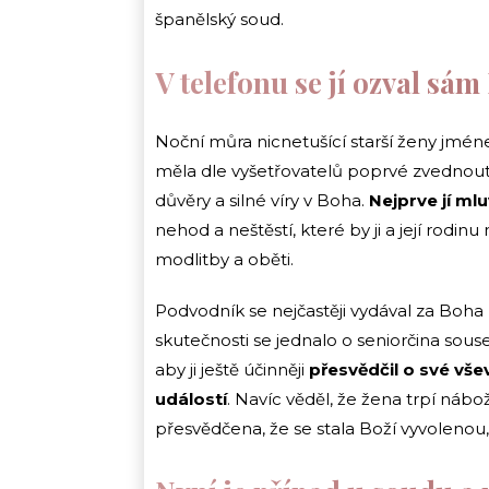
španělský soud.
V telefonu se jí ozval sá
Noční můra nicnetušící starší ženy jmén
měla dle vyšetřovatelů poprvé zvednout te
důvěry a silné víry v Boha.
Nejprve jí ml
nehod a neštěstí, které by ji a její rodinu
modlitby a oběti.
Podvodník se nejčastěji vydával za Boha 
skutečnosti se jednalo o seniorčina souse
aby ji ještě účinněji
přesvědčil o své vše
událostí
. Navíc věděl, že žena trpí náb
přesvědčena, že se stala Boží vyvolenou, 