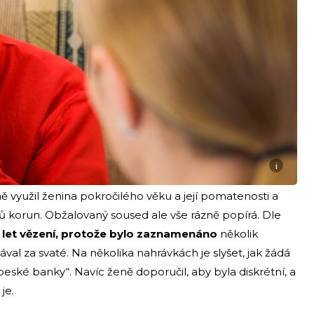
i
 využil ženina pokročilého věku a její pomatenosti a
nů korun. Obžalovaný soused ale vše rázně popírá. Dle
8 let vězení, protože bylo zaznamenáno
několik
val za svaté. Na několika nahrávkách je slyšet, jak žádá
eské banky“. Navíc ženě doporučil, aby byla diskrétní, a
je.