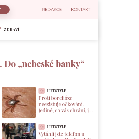
REDAKCE
KONTAKT
ZDRAVÍ
. Do „nebeské banky“
LIFESTYLE
Proti borelióze
neexistuje očkování.
Jediné, co vás chrání, je
správné vytáhnutí
klíštěte. Většina Čechů
LIFESTYLE
to dělá špatně
Vytáhli jste telefon u