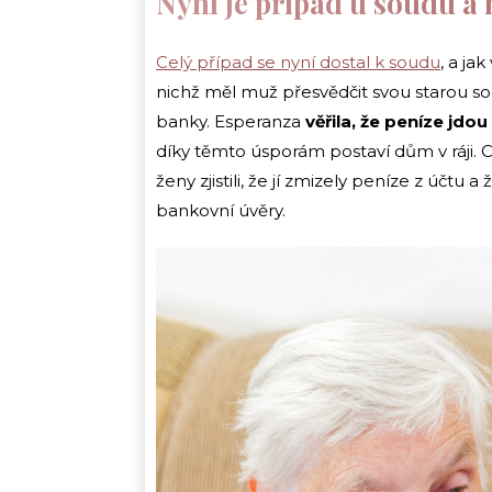
Nyní je případ u soudu a 
Celý případ se nyní dostal k soudu
, a ja
nichž měl muž přesvědčit svou starou s
banky. Esperanza
věřila, že peníze jdo
díky těmto úsporám postaví dům v ráji. Cel
ženy zjistili, že jí zmizely peníze z účtu
bankovní úvěry.