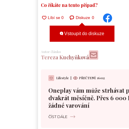
Co říkáte na tento případ?
Diskuze
0
Vstoupit do diskuze
Autor článku
Tereza Kuchyňková
Lifestyle
|
PŘEČTENÍ:
16012
Oneplay vám může strhávat 
dvakrát měsíčně. Přes 6 000 
žádné varování
ČÍST DÁLE