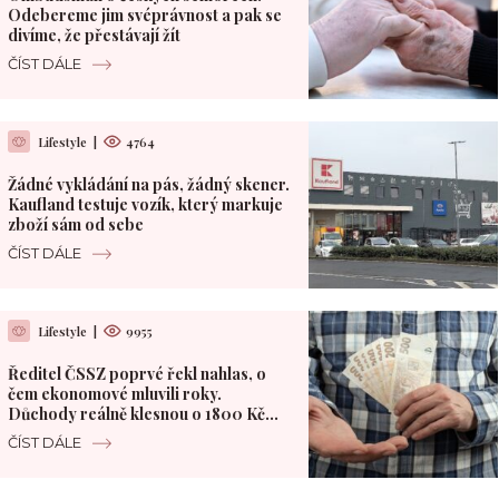
Odebereme jim svéprávnost a pak se
divíme, že přestávají žít
ČÍST DÁLE
Lifestyle
|
4764
Žádné vykládání na pás, žádný skener.
Kaufland testuje vozík, který markuje
zboží sám od sebe
ČÍST DÁLE
Lifestyle
|
9955
Ředitel ČSSZ poprvé řekl nahlas, o
čem ekonomové mluvili roky.
Důchody reálně klesnou o 1800 Kč
měsíčně
ČÍST DÁLE