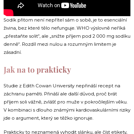
Sodík přitom není nepřítel sám o sobě, je to esenciální
živina, bez které tělo nefunguje. WHO výslovně neříká
„přestaňte solit“, ale „snižte příjem pod 2 000 mg sodíku
denně“. Rozdíl mezi nulou a rozumným limitem je
zásadní.
Jak na to prakticky
Studie z Edith Cowan University nepřináší recept na
záchranu paměti. Přináší ale další důvod, proč brát
příjem soli vážně, zvlášť pro muže v pokročilejším věku.
V kombinaci s dlouho známými kardiovaskulárními riziky
jde o argument, který se těžko ignoruje.
Prakticky to neznamená vyhodit slánku, ale číst etikety,