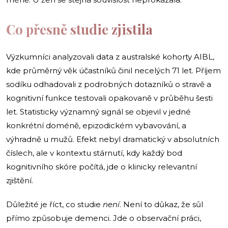
Co přesně studie zjistila
Výzkumníci analyzovali data z australské kohorty AIBL,
kde průměrný věk účastníků činil necelých 71 let. Příjem
sodíku odhadovali z podrobných dotazníků o stravě a
kognitivní funkce testovali opakovaně v průběhu šesti
let. Statisticky významný signál se objevil v jedné
konkrétní doméně, epizodickém vybavování, a
výhradně u mužů. Efekt nebyl dramatický v absolutních
číslech, ale v kontextu stárnutí, kdy každý bod
kognitivního skóre počítá, jde o klinicky relevantní
zjištění.
Důležité je říct, co studie
není
. Není to důkaz, že sůl
přímo způsobuje demenci. Jde o observační práci,