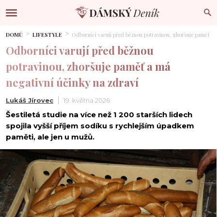
DOMŮ
LIFESTYLE
Odborníci varují před běžnou potravinou, zhoršuje paměť a 
Odborníci varují před běžnou
potravinou, zhoršuje paměť a má
negativní účinky na zdraví
Lukáš Jírovec
19. května 2026
Šestiletá studie na více než 1 200 starších lidech
spojila vyšší příjem sodíku s rychlejším úpadkem
paměti, ale jen u mužů.