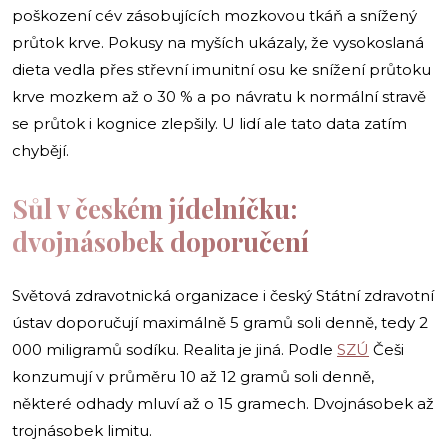
poškození cév zásobujících mozkovou tkáň a snížený
průtok krve. Pokusy na myších ukázaly, že vysokoslaná
dieta vedla přes střevní imunitní osu ke snížení průtoku
krve mozkem až o 30 % a po návratu k normální stravě
se průtok i kognice zlepšily. U lidí ale tato data zatím
chybějí.
Sůl v českém jídelníčku:
dvojnásobek doporučení
Světová zdravotnická organizace i český Státní zdravotní
ústav doporučují maximálně 5 gramů soli denně, tedy 2
000 miligramů sodíku. Realita je jiná. Podle
SZÚ
Češi
konzumují v průměru 10 až 12 gramů soli denně,
některé odhady mluví až o 15 gramech. Dvojnásobek až
trojnásobek limitu.