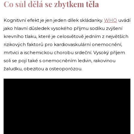
Co sůl dělá se zbytkem těla
Kognitivní efekt je jen jeden dílek skládanky.
WHO
uvádí
jako hlavní důsledek vysokého příjmu sodíku zvýšení
krevního tlaku, které je celosvětově jedním z největších
rizikových faktorů pro kardiovaskulární onemocnění,
mrtvici a ischemickou chorobu srdeční. Vysoký příjem
soli se pojí také s onemocněním ledvin, rakovinou
žaludku, obezitou a osteoporózou.