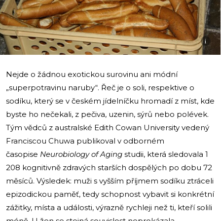
i
Nejde o žádnou exotickou surovinu ani módní
„superpotravinu naruby“. Řeč je o soli, respektive o
sodíku, který se v českém jídelníčku hromadí z míst, kde
byste ho nečekali, z pečiva, uzenin, sýrů nebo polévek.
Tým vědců z australské Edith Cowan University vedený
Franciscou Chuwa publikoval v odborném
časopise
Neurobiology of Aging
studii, která sledovala 1
208 kognitivně zdravých starších dospělých po dobu 72
měsíců. Výsledek: muži s vyšším příjmem sodíku ztráceli
epizodickou paměť, tedy schopnost vybavit si konkrétní
zážitky, místa a události, výrazně rychleji než ti, kteří solili
méně. U žen se stejná souvislost neprokázala.