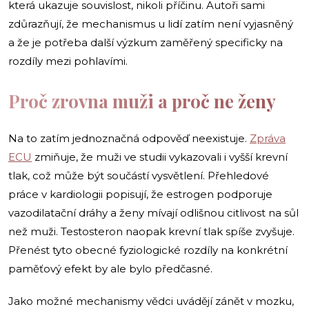
která ukazuje souvislost, nikoli příčinu. Autoři sami
zdůrazňují, že mechanismus u lidí zatím není vyjasněný
a že je potřeba další výzkum zaměřený specificky na
rozdíly mezi pohlavími.
Proč zrovna muži a proč ne ženy
Na to zatím jednoznačná odpověď neexistuje.
Zpráva
ECU
zmiňuje, že muži ve studii vykazovali i vyšší krevní
tlak, což může být součástí vysvětlení. Přehledové
práce v kardiologii popisují, že estrogen podporuje
vazodilatační dráhy a ženy mívají odlišnou citlivost na sůl
než muži. Testosteron naopak krevní tlak spíše zvyšuje.
Přenést tyto obecné fyziologické rozdíly na konkrétní
paměťový efekt by ale bylo předčasné.
Jako možné mechanismy vědci uvádějí zánět v mozku,