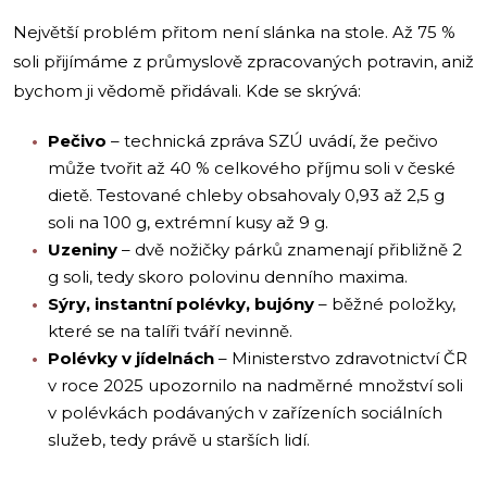
Největší problém přitom není slánka na stole. Až 75 %
soli přijímáme z průmyslově zpracovaných potravin, aniž
bychom ji vědomě přidávali. Kde se skrývá:
Pečivo
– technická zpráva SZÚ uvádí, že pečivo
může tvořit až 40 % celkového příjmu soli v české
dietě. Testované chleby obsahovaly 0,93 až 2,5 g
soli na 100 g, extrémní kusy až 9 g.
Uzeniny
– dvě nožičky párků znamenají přibližně 2
g soli, tedy skoro polovinu denního maxima.
Sýry, instantní polévky, bujóny
– běžné položky,
které se na talíři tváří nevinně.
Polévky v jídelnách
– Ministerstvo zdravotnictví ČR
v roce 2025 upozornilo na nadměrné množství soli
v polévkách podávaných v zařízeních sociálních
služeb, tedy právě u starších lidí.