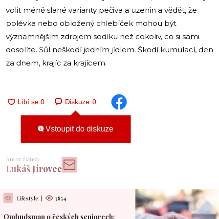
volit méně slané varianty pečiva a uzenin a vědět, že
polévka nebo obložený chlebíček mohou být
významnějším zdrojem sodíku než cokoliv, co si sami
dosolíte. Sůl neškodí jedním jídlem. Škodí kumulací, den
za dnem, krajíc za krajícem.
Diskuze
0
Vstoupit do diskuze
Autor článku
Lukáš Jírovec
Lifestyle
|
3854
Ombudsman o českých seniorech: