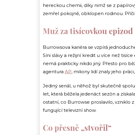
hereckou chemii, díky nimž se z papírový
zemřel pokojně, obklopen rodinou. Příč
Muž za tisícovkou epizod
Burrowsova kariéra se vzpírá jednoduché
Síni slávy a režijní kredit u více než tisíc
nemá prakticky nikdo jiný. Přesto pro b
agentura
AP
, miliony lidí znaly jeho prác
Jediný seriál, u něhož byl skutečně sp
let, která běžela jedenáct sezón a získal
ostatní, co Burrowse proslavilo, vzniklo 
fungující televizní show.
Co přesně „stvořil“