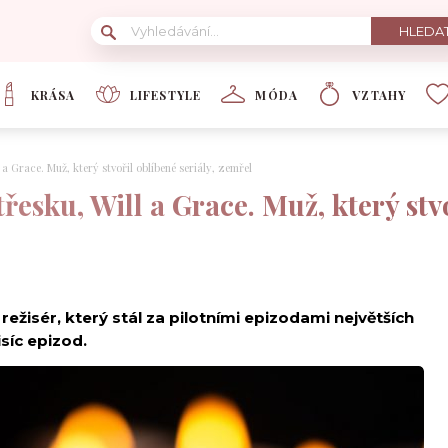
KRÁSA
LIFESTYLE
MÓDA
VZTAHY
l a Grace. Muž, který stvořil oblíbené seriály, zemřel
třesku, Will a Grace. Muž, který stvo
ežisér, který stál za pilotními epizodami největších
síc epizod.