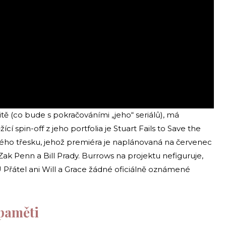
tě (co bude s pokračováními „jeho“ seriálů), má
í spin-off z jeho portfolia je Stuart Fails to Save the
lkého třesku, jehož premiéra je naplánovaná na červenec
Zak Penn a Bill Prady. Burrows na projektu nefiguruje,
U Přátel ani Will a Grace žádné oficiálně oznámené
zpaměti