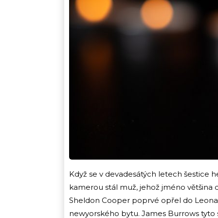
Když se v devadesátých letech šestice h
kamerou stál muž, jehož jméno většina di
Sheldon Cooper poprvé opřel do Leonard
newyorského bytu. James Burrows tyto se