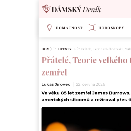
DOMÁCNOST
HOROSKOPY
DOMŮ
LIFESTYLE
Přátelé, Teorie velkého třesku, Wil
Přátelé, Teorie velkého 
zemřel
Lukáš Jírovec
22. června 2026
Ve věku 85 let zemřel James Burrows, r
amerických sitcomů a režíroval přes ti