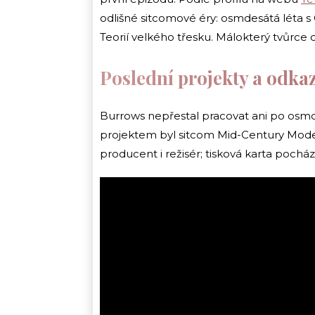
odlišné sitcomové éry: osmdesátá léta s C
Teorií velkého třesku. Málokterý tvůrce 
Poslední projekty a odkaz,
Burrows nepřestal pracovat ani po osm
projektem byl sitcom Mid-Century Moder
producent i režisér; tisková karta pocház