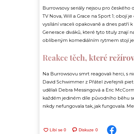
Burrowsovy seriály nejsou pro českého d
TV Nova, Will a Grace na Sport 1; obojí j
vysílání vraceli opakovaně a dnes patří 
Generace diváků, které tyto tituly znají n
oblíbeným komediálním rytmem stojí jed
Reakce těch, které režíro
Na Burrowsovu smrt reagovali herci, s ni
David Schwimmer z Přátel zveřejnili piet
udělali Debra Messingová a Eric McCormac
každém jediném díle původního běhu se
nikdy nefungovala tak, jak fungovala. M
Diskuze
0