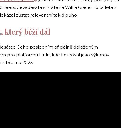
heers, devadesátá s Přáteli a Will a Grace, nultá léta s
dokázal zůstat relevantní tak dlouho.
 který běží dál
desátce. Jeho posledním oficiálně doloženým
n pro platformu Hulu, kde figuroval jako výkonný
í z března 2025.