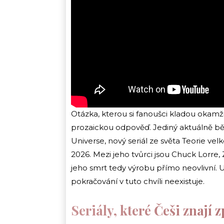
Otázka, kterou si fanoušci kladou okamži
prozaickou odpověď. Jediný aktuálně běžíc
Universe, nový seriál ze světa Teorie ve
2026. Mezi jeho tvůrci jsou Chuck Lorre, 
jeho smrt tedy výrobu přímo neovlivní. 
pokračování v tuto chvíli neexistuje.
Seriály, které Češi znají 