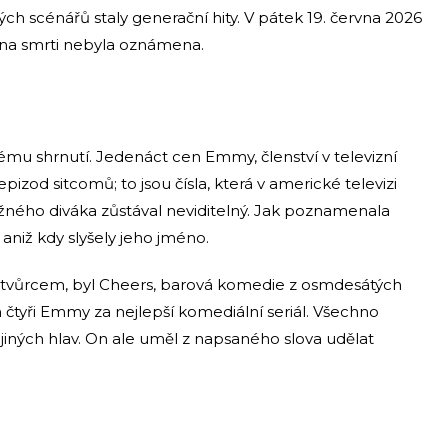
ch scénářů staly generační hity. V pátek 19. června 2026
ina smrti nebyla oznámena.
mu shrnutí. Jedenáct cen Emmy, členství v televizní
e epizod sitcomů; to jsou čísla, která v americké televizi
ěžného diváka zůstával neviditelný. Jak poznamenala
i, aniž kdy slyšely jeho jméno.
olutvůrcem, byl Cheers, barová komedie z osmdesátých
a čtyři Emmy za nejlepší komediální seriál. Všechno
z jiných hlav. On ale uměl z napsaného slova udělat