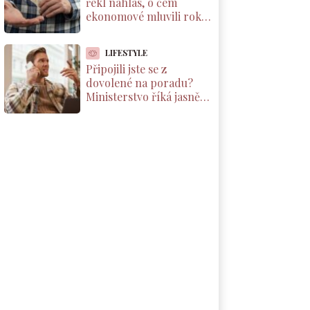
řekl nahlas, o čem
ekonomové mluvili roky.
Důchody reálně klesnou
o 1800 Kč měsíčně
LIFESTYLE
Připojili jste se z
dovolené na poradu?
Ministerstvo říká jasně:
máte nárok na
kompenzaci