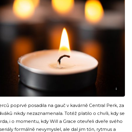
i
erců poprvé posadila na gauč v kavárně Central Perk, za
váků nikdy nezaznamenala. Totéž platilo o chvíli, kdy se
a, i o momentu, kdy Will a Grace otevřeli dveře svého
riály formálně nevymyslel, ale dal jim tón, rytmus a