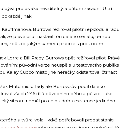
bývá pro diváka neviditelný, a přitom zásadní. U tří
 pokaždé jinak:
a Kauffmanová. Burrows režíroval pilotní epizodu a řadu
nali, že právě pilot nastavil tón celého seriálu, tempo
vami, způsob, jakým kamera pracuje s prostorem
k Lorre a Bill Prady. Burrows opět režíroval pilot. Právě
ováním: původní verze neuspěla u testovacího publika
u Kaley Cuoco místo jiné herečky, odstartoval čtrnáct
Max Mutchnick. Tady ale Burrowsův podíl daleko
íroval všech 246 dílů původního běhu a působil jako
rický sitcom neměl po celou dobu existence jediného
erého si tvůrci volali, když potřebovali prodat stanici
levision Academy
jeho nominace na Emmy pokrývají tři