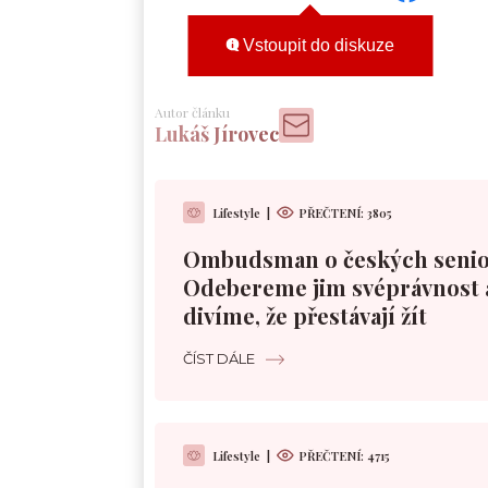
Vstoupit do diskuze
Autor článku
Lukáš Jírovec
Lifestyle
|
PŘEČTENÍ:
3805
Ombudsman o českých senio
Odebereme jim svéprávnost 
divíme, že přestávají žít
ČÍST DÁLE
Lifestyle
|
PŘEČTENÍ:
4715