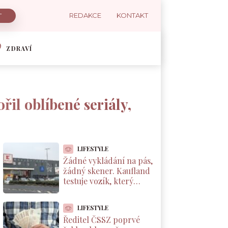
REDAKCE
KONTAKT
ZDRAVÍ
řil oblíbené seriály,
LIFESTYLE
Žádné vykládání na pás,
žádný skener. Kaufland
testuje vozík, který
markuje zboží sám od
sebe
LIFESTYLE
Ředitel ČSSZ poprvé