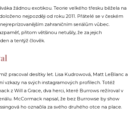
iváka žádnou exotikou. Teorie velkého třesku běžela na
e doloženo nejpozději od roku 2011. Přátelé se v českém
k nejreprízovanějším zahraničním seriálům vůbec.
azpaměť, přitom většinou netušily, že za jejich
en a tentýž člověk.
val
miž pracoval desítky let. Lisa Kudrowová, Matt LeBlanc a
ní vzkazy na svých instagramových profilech. Totéž
k z Will a Grace, dva herci, které Burrows režíroval v
riálu. McCormack napsal, že bez Burrowse by show
essingová ho označila za svého druhého otce na place.