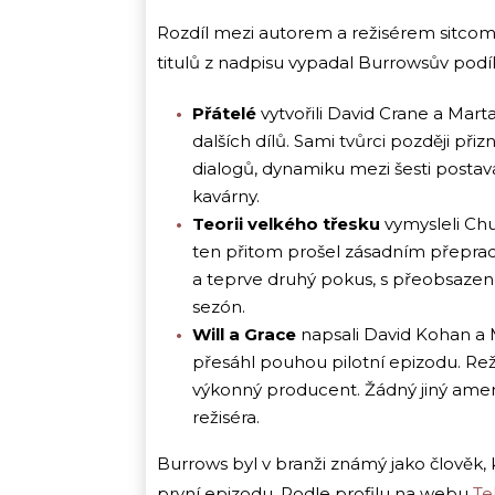
Rozdíl mezi autorem a režisérem sitcomu 
titulů z nadpisu vypadal Burrowsův podíl
Přátelé
vytvořili David Crane a Mart
dalších dílů. Sami tvůrci později přiz
dialogů, dynamiku mezi šesti posta
kavárny.
Teorii velkého třesku
vymysleli Chuc
ten přitom prošel zásadním přeprac
a teprve druhý pokus, s přeobsazeno
sezón.
Will a Grace
napsali David Kohan a 
přesáhl pouhou pilotní epizodu. Rež
výkonný producent. Žádný jiný ame
režiséra.
Burrows byl v branži známý jako člověk, kt
první epizodu. Podle profilu na webu
Te