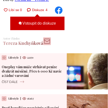
Diskuze
4
Vstoupit do diskuze
Autor článku
Tereza Kuchyňková
Lifestyle
|
22170
Oneplay vám může strhávat peníze
dvakrát měsíčně. Přes 6 000 Kč navíc
a žádné varování
ČÍST DÁLE
Lifestyle
|
16167
Proti borelióze neexistuje očkování.