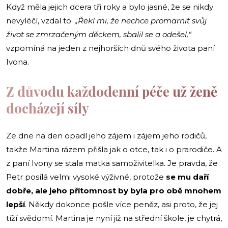
Když měla jejich dcera tři roky a bylo jasné, že se nikdy
nevyléčí, vzdal to.
„Řekl mi, že nechce promarnit svůj
život se zmrzačeným děckem, sbalil se a odešel,“
vzpomíná na jeden z nejhorších dnů svého života paní
Ivona.
Z důvodu každodenní péče už ženě
docházejí síly
Ze dne na den opadl jeho zájem i zájem jeho rodičů,
takže Martina rázem přišla jak o otce, tak i o prarodiče. A
z paní Ivony se stala matka samoživitelka. Je pravda, že
Petr posílá velmi vysoké výživné, protože
se mu daří
dobře, ale jeho přítomnost by byla pro obě mnohem
lepší
. Někdy dokonce pošle více peněz, asi proto, že jej
tíží svědomí. Martina je nyní již na střední škole, je chytrá,