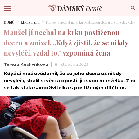
DOMŮ
LIFESTYLE
Manžel jí nechal na krku postiženou dceru a zmizel. „Když zji
Manžel jí nechal na krku postiženou
dceru a zmizel. „Když zjistil, že se nikdy
nevyléčí, vzdal to,“ vzpomíná žena
Tereza Kuchyňková
8. listopadu 2023
Když si muž uvědomil, že se jeho dcera už nikdy
nevyléčí, sbalil si věci a opustil ji i svou manželku. Z ní
se tak stala samoživitelka s postiženým dítětem.