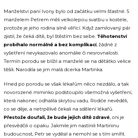
Manželství paní Ivony bylo od začátku velmi šťastné. S
manželem Petrem měli velkolepou svatbu v kostele,
protože je jeho rodina silně věřící. Když zamilovaný pár
zjistil, že čeká dítě, byl štěstím bez sebe.
Těhotenství
probíhalo normálně a bez komplikací
, žádné z
vyšetření nevykazovalo anomálie či nesrovnalosti.
Termín porodu se blížil a manželé se na děťátko velice
těšili. Narodila se jim malá dcerka Martinka.
Hned po porodu se však lékařům něco nezdálo, a tak
novorozené miminko podstoupilo všemožná vyšetření,
která nakonec odhalila skrytou vadu. Rodiče nevěděli,
co se děje, a netrpělivě čekali na sdělení lékařů.
Přestože doufali, že bude jejich dítě zdravé
, oni je
přesvědčili o opaku. Jakmile jim nastínili Martininu
budoucnost, Petr se vyděsil a nemohl se s tím smířit.