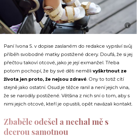
i
Paní Ivona S. v dopise zaslaném do redakce vypráví svůj
příběh svobodné matky postižené dcery. Doufá, že si jej
přečtou takoví otcové, jako je její exmanžel. Třeba
potom pochopí, že by své děti neměli
vyškrtnout ze
života jen proto, že nejsou zdravé
. Ony to totiž cítí
stejně jako ostatní. Osud je těžce ranil a není jejich vina,
že se narodily postižené. Většina z nich sní o tom, aby s
nimi jejich otcové, kteří je opustili, opět navázali kontakt.
Zbaběle odešel a nechal mě s
dcerou samotnou