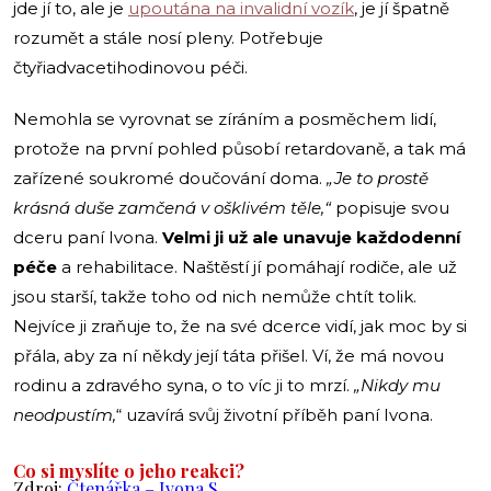
jde jí to, ale je
upoutána na invalidní vozík
, je jí špatně
rozumět a stále nosí pleny. Potřebuje
čtyřiadvacetihodinovou péči.
Nemohla se vyrovnat se zíráním a posměchem lidí,
protože na první pohled působí retardovaně, a tak má
zařízené soukromé doučování doma.
„Je to prostě
krásná duše zamčená v ošklivém těle,“
popisuje svou
dceru paní Ivona.
Velmi ji už ale unavuje každodenní
péče
a rehabilitace. Naštěstí jí pomáhají rodiče, ale už
jsou starší, takže toho od nich nemůže chtít tolik.
Nejvíce ji zraňuje to, že na své dcerce vidí, jak moc by si
přála, aby za ní někdy její táta přišel. Ví, že má novou
rodinu a zdravého syna, o to víc ji to mrzí.
„Nikdy mu
neodpustím,
“ uzavírá svůj životní příběh paní Ivona.
Co si myslíte o jeho reakci?
Zdroj:
Čtenářka – Ivona S.