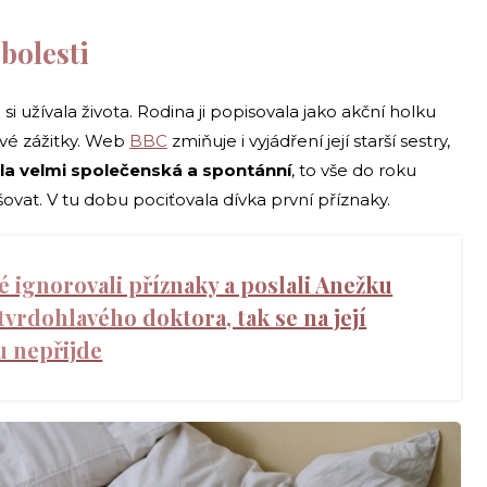
 bolesti
si užívala života. Rodina ji popisovala jako akční holku
nové zážitky. Web
BBC
zmiňuje i vyjádření její starší sestry,
byla velmi společenská a spontánní
, to vše do roku
ršovat. V tu dobu pociťovala dívka první příznaky.
 ignorovali příznaky a poslali Anežku
vrdohlavého doktora, tak se na její
 nepřijde