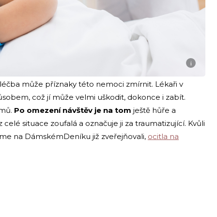
i
 léčba může příznaky této nemoci zmírnit. Lékaři v
působem, což jí může velmi uškodit, dokonce i zabít.
omů.
Po omezení návštěv je na tom
ještě hůře a
celé situace zoufalá a označuje ji za traumatizující. Kvůli
 jsme na DámskémDeníku již zveřejňovali,
ocitla na