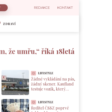
REDAKCE
KONTAKT
ZDRAVÍ
ím, že umřu,“ říká 18letá
LIFESTYLE
Žádné vykládání na pás,
žádný skener. Kaufland
testuje vozík, který
markuje zboží sám od
sebe
LIFESTYLE
Ředitel ČSSZ poprvé