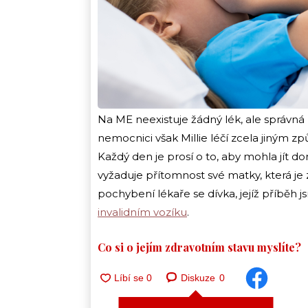
Na ME neexistuje žádný lék, ale správná
nemocnici však Millie léčí zcela jiným z
Každý den je prosí o to, aby mohla jít d
vyžaduje přítomnost své matky, která je z 
pochybení lékaře se dívka, jejíž příběh
invalidním vozíku
.
Co si o jejím zdravotním stavu myslíte?
Diskuze
0