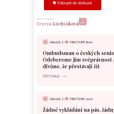
Vstoupit do diskuze
Autor článku
Tereza Kuchyňková
Lifestyle
|
PŘEČTENÍ:
8696
Ombudsman o českých senio
Odebereme jim svéprávnost 
divíme, že přestávají žít
ČÍST DÁLE
Lifestyle
|
PŘEČTENÍ:
9606
Žádné vykládání na pás, žádn