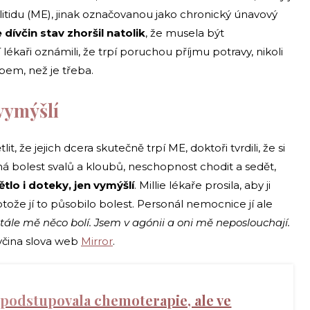
itidu (ME), jinak označovanou jako chronický únavový
dívčin stav zhoršil natolik
, že musela být
lékaři oznámili, že trpí poruchou příjmu potravy, nikoli
obem, než je třeba.
 vymýšlí
it, že jejich dcera skutečně trpí ME, doktoři tvrdili, že si
lná bolest svalů a kloubů, neschopnost chodit a sedět,
ětlo i doteky, jen vymýšlí
. Millie lékaře prosila, aby ji
tože jí to působilo bolest. Personál nemocnice jí ale
ále mě něco bolí. Jsem v agónii a oni mě neposlouchají.
ívčina slova web
Mirror
.
 podstupovala chemoterapie, ale ve