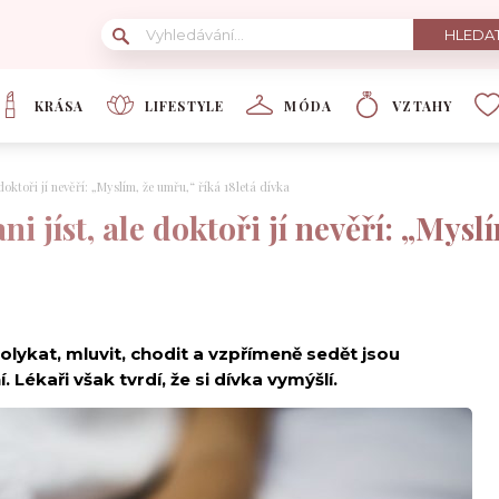
KRÁSA
LIFESTYLE
MÓDA
VZTAHY
 doktoři jí nevěří: „Myslím, že umřu,“ říká 18letá dívka
i jíst, ale doktoři jí nevěří: „Mysl
olykat, mluvit, chodit a vzpřímeně sedět jsou
ékaři však tvrdí, že si dívka vymýšlí.