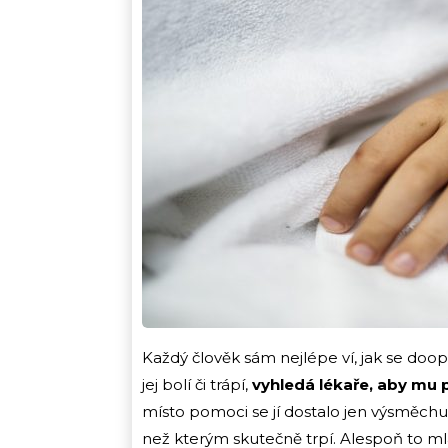
Každý člověk sám nejlépe ví, jak se doop
jej bolí či trápí,
vyhledá lékaře, aby mu p
místo pomoci se jí dostalo jen výsměchu
než kterým skutečně trpí. Alespoň to mlad