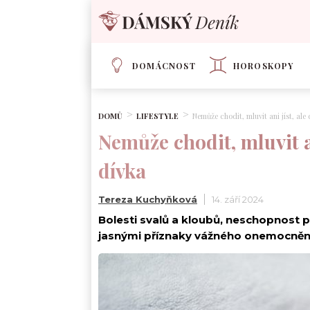
DOMÁCNOST
HOROSKOPY
DOMŮ
LIFESTYLE
Nemůže chodit, mluvit ani jíst, ale
Nemůže chodit, mluvit an
dívka
Tereza Kuchyňková
14. září 2024
Bolesti svalů a kloubů, neschopnost p
jasnými příznaky vážného onemocnění. L