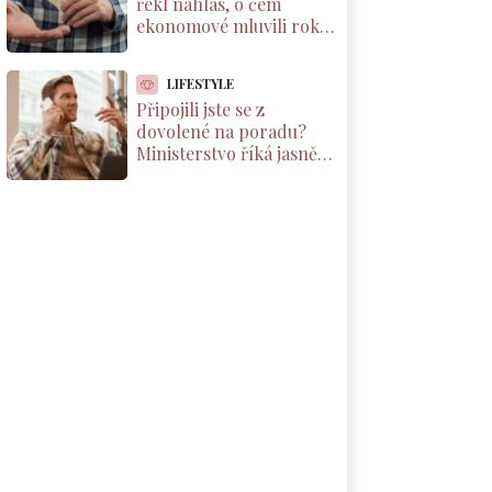
řekl nahlas, o čem
ekonomové mluvili roky.
Důchody reálně klesnou
o 1800 Kč měsíčně
LIFESTYLE
Připojili jste se z
dovolené na poradu?
Ministerstvo říká jasně:
máte nárok na
kompenzaci