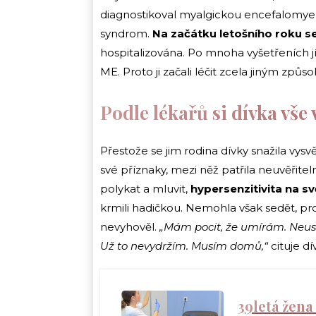
diagnostikoval myalgickou encefalomyel
syndrom.
Na začátku letošního roku se 
hospitalizována. Po mnoha vyšetřeních jí 
ME. Proto ji začali léčit zcela jiným způs
Podle lékařů si dívka vše
Přestože se jim rodina dívky snažila vysvětl
své příznaky, mezi něž patřila neuvěřite
polykat a mluvit,
hypersenzitivita na sv
krmili hadičkou. Nemohla však sedět, pro
nevyhověl.
„Mám pocit, že umírám. Neust
Už to nevydržím. Musím domů,“
cituje d
39letá žena