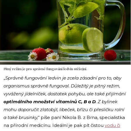
i
Pitný režim je pro správné fungování ledvin stěžejní.
„
Správné fungování ledvin je zcela zásadní pro to, aby
organismus správně fungoval. Důležitý je pitný režim,
vyvážený jídelníček, dostatek pohybu, ale také přijímání
optimálního množství vitamínů C, B a D
. Z bylinek
mohu doporučit zlatobýl, libeček, břízu či přesličku rolní
a také brusinky,
“ píše paní Nikola B. z Brna, specialistka
na přírodní medicínu. Ideální je pak pít čistou
vodu či