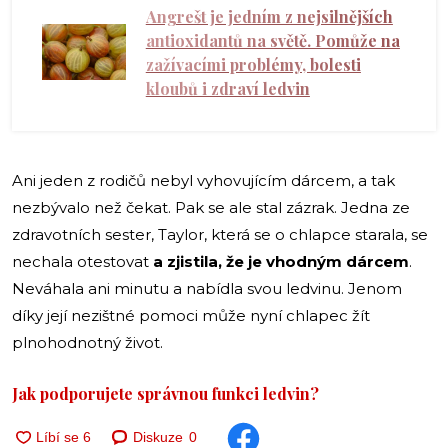
Angrešt je jedním z nejsilnějších
antioxidantů na světě. Pomůže na
zažívacími problémy, bolesti
kloubů i zdraví ledvin
Ani jeden z rodičů nebyl vyhovujícím dárcem, a tak
nezbývalo než čekat. Pak se ale stal zázrak. Jedna ze
zdravotních sester, Taylor, která se o chlapce starala, se
nechala otestovat
a zjistila, že je vhodným dárcem
.
Neváhala ani minutu a nabídla svou ledvinu. Jenom
díky její nezištné pomoci může nyní chlapec žít
plnohodnotný život.
Jak podporujete správnou funkci ledvin?
Diskuze
0