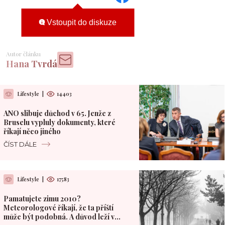
Vstoupit do diskuze
Autor článku
Hana Tvrdá
Lifestyle
|
14403
ANO slibuje důchod v 65. Jenže z
Bruselu vypluly dokumenty, které
říkají něco jiného
ČÍST DÁLE
Lifestyle
|
17583
Pamatujete zimu 2010?
Meteorologové říkají, že ta příští
může být podobná. A důvod leží v