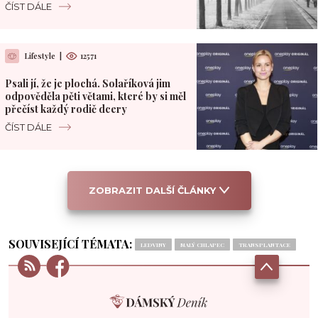
Pacifiku
ČÍST DÁLE
Lifestyle
|
12571
Psali jí, že je plochá. Solaříková jim
odpověděla pěti větami, které by si měl
přečíst každý rodič dcery
ČÍST DÁLE
ZOBRAZIT DALŠÍ ČLÁNKY
SOUVISEJÍCÍ TÉMATA:
LEDVINY
MALÝ CHLAPEC
TRANSPLANTACE