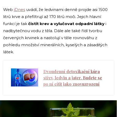
Web
iDnes
uvádí, že ledvinami denně projde asi 1500
litrů krve a přefiltrují až 170 litrů moči. Jejich hlavní
funkcí je tak
čistit krev a vylučovat odpadní látky
i
nadbytečnou vodu z těla. Dále ale také řídí tvorbu
červených krvinek a nastolují v těle rovnováhu z
pohledu množství minerálních, kyselých a zásaditých
látek.
Dvoudenní detoxikační kúra
střev, ledvin a jater. Budete se
po ní cítit jako znovuzrození