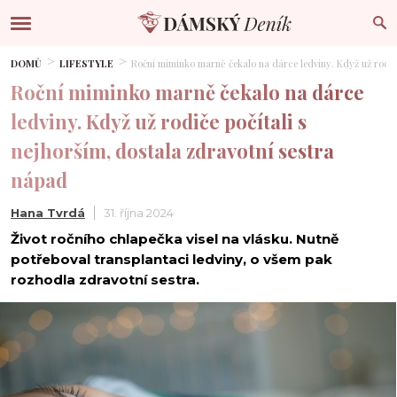
DOMŮ
LIFESTYLE
Roční miminko marně čekalo na dárce ledviny. Když už rodiče
Roční miminko marně čekalo na dárce
ledviny. Když už rodiče počítali s
nejhorším, dostala zdravotní sestra
nápad
Hana Tvrdá
31. října 2024
Život ročního chlapečka visel na vlásku. Nutně
potřeboval transplantaci ledviny, o všem pak
rozhodla zdravotní sestra.