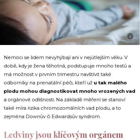
i
Nemoci se lidem nevyhýbají ani v nejútlejším věku. V
době, kdy je žena těhotná, podstupuje mnoho testů a
má možnost v prvním trimestru navštívit také
odborníky na prenatální péči, kteří už
u tak malého
plodu mohou diagnostikovat mnoho vrozených vad
a orgánové odlišnosti. Na základě měření se stanoví
také míra rizika chromozomálních vad plodu, a to
zejména Downův či Edwardsův syndrom.
Ledviny jsou klíčovým orgánem