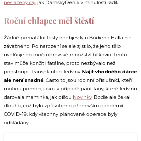
neslazený čaj
, jak DámskýDeník v minulosti radil.
Roční chlapec měl štěstí
Žádné prenatální testy neobjevily u Bodieho Halla nic
závažného. Po narození se ale zjistilo, že jeho tělo
uvolňuje do moči obrovské množství bílkovin. Tento
stav může končit i fatálně, proto nezbývalo než
podstoupit transplantaci ledviny.
Najít vhodného dárce
ale není snadné
. Často to jsou rodinní příslušníci, kteří
mohou pomoci, jako i v případě paní Jany, které ledvinu
darovala maminka, jak píšou
Novinky
. Bodie ale čekal
dlouho, což bylo způsobeno především pandemií
COVID-19, kdy všechny plánované operace byly
odkládány.