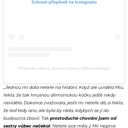
Zobrazit příspěvek na Instagramu
Příspěvek sdílený Jackson Galaxy (@thecatdaddy)
„Jednou mi dala neteře na hlídání. Když ale uviděla Miu,
řekla, že tak hnusnou démonickou kočku ještě nikdy
neviděla. Dokonce zvažovala, jestli mi neteře dá, a řekla,
že teď tedy ano, ale byla by ráda, kdybych se jí do
budoucna zbavil. Tak
prostoduché chování jsem od
sestry vůbec nečekal
. Neteře sice měly z Mii nejprve