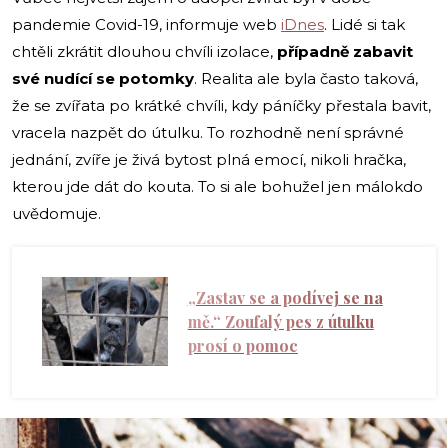
pandemie Covid-19, informuje web
iDnes
. Lidé si tak
chtěli zkrátit dlouhou chvíli izolace,
případně zabavit
své nudící se potomky
. Realita ale byla často taková,
že se zvířata po krátké chvíli, kdy páníčky přestala bavit,
vracela nazpět do útulku. To rozhodně není správné
jednání, zvíře je živá bytost plná emocí, nikoli hračka,
kterou jde dát do kouta. To si ale bohužel jen málokdo
uvědomuje.
„Zastav se a podívej se na
mě.“ Zoufalý pes z útulku
prosí o pomoc