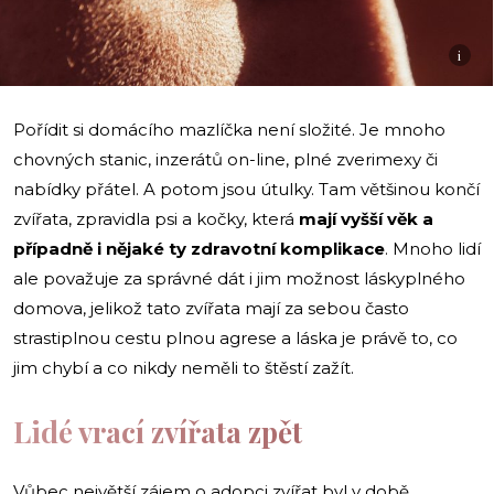
i
Pořídit si domácího mazlíčka není složité. Je mnoho
chovných stanic, inzerátů on-line, plné zverimexy či
nabídky přátel. A potom jsou útulky. Tam většinou končí
zvířata, zpravidla psi a kočky, která
mají vyšší věk a
případně i nějaké ty zdravotní komplikace
. Mnoho lidí
ale považuje za správné dát i jim možnost láskyplného
domova, jelikož tato zvířata mají za sebou často
strastiplnou cestu plnou agrese a láska je právě to, co
jim chybí a co nikdy neměli to štěstí zažít.
Lidé vrací zvířata zpět
Vůbec největší zájem o adopci zvířat byl v době