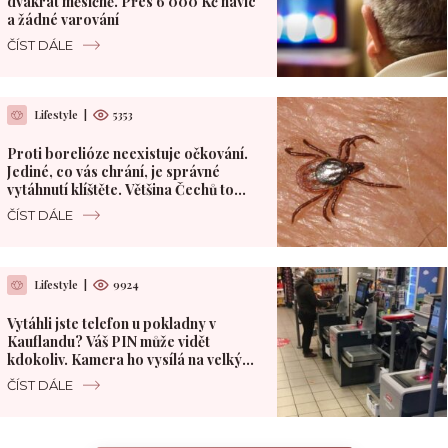
dvakrát měsíčně. Přes 6 000 Kč navíc
a žádné varování
ČÍST DÁLE
Lifestyle
|
5353
Proti borelióze neexistuje očkování.
Jediné, co vás chrání, je správné
vytáhnutí klíštěte. Většina Čechů to
dělá špatně
ČÍST DÁLE
Lifestyle
|
9924
Vytáhli jste telefon u pokladny v
Kauflandu? Váš PIN může vidět
kdokoliv. Kamera ho vysílá na velký
monitor
ČÍST DÁLE