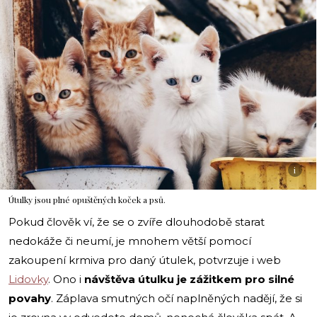
i
Útulky jsou plné opuštěných koček a psů.
Pokud člověk ví, že se o zvíře dlouhodobě starat
nedokáže či neumí, je mnohem větší pomocí
zakoupení krmiva pro daný útulek, potvrzuje i web
Lidovky
. Ono i
návštěva útulku je zážitkem pro silné
povahy
. Záplava smutných očí naplněných nadějí, že si