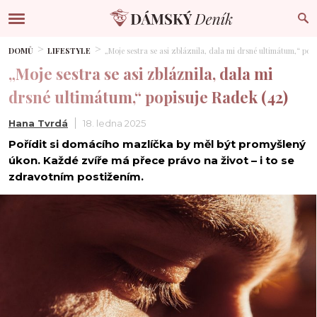
DOMŮ
LIFESTYLE
„Moje sestra se asi zbláznila, dala mi drsné ultimátum,“ pop
„Moje sestra se asi zbláznila, dala mi
drsné ultimátum,“ popisuje Radek (42)
Hana Tvrdá
18. ledna 2025
Pořídit si domácího mazlíčka by měl být promyšlený
úkon. Každé zvíře má přece právo na život – i to se
zdravotním postižením.