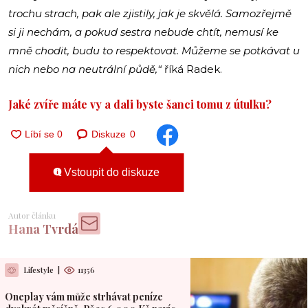
trochu strach, pak ale zjistily, jak je skvělá. Samozřejmě
si ji nechám, a pokud sestra nebude chtít, nemusí ke
mně chodit, budu to respektovat. Můžeme se potkávat u
nich nebo na neutrální půdě,“
říká Radek.
Jaké zvíře máte vy a dali byste šanci tomu z útulku?
Diskuze
0
Vstoupit do diskuze
Autor článku
Hana Tvrdá
Lifestyle
|
11356
Oneplay vám může strhávat peníze