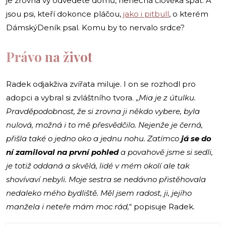
je zrovna vy odvedete domů, nenechá člověka spát. A
jsou psi, kteří dokonce pláčou,
jako i pitbull
, o kterém
DámskýDeník psal. Komu by to nervalo srdce?
Právo na život
Radek odjakživa zvířata miluje. I on se rozhodl pro
adopci a vybral si zvláštního tvora. „
Mia je z útulku.
Pravděpodobnost, že si zrovna ji někdo vybere, byla
nulová, možná i to mě přesvědčilo. Nejenže je černá,
přišla také o jedno oko a jednu nohu. Zatímco
já se do
ní zamiloval na první pohled
a povahově jsme si sedli,
je totiž oddaná a skvělá, lidé v mém okolí ale tak
shovívaví nebyli. Moje sestra se nedávno přistěhovala
nedaleko mého bydliště. Měl jsem radost, ji, jejího
manžela i neteře mám moc rád,
“ popisuje Radek.