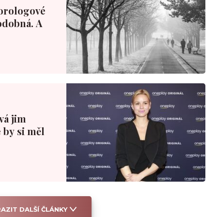
orologové
podobná. A
ová jim
 by si měl
AZIT DALŠÍ ČLÁNKY