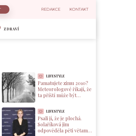
REDAKCE
KONTAKT
ZDRAVÍ
LIFESTYLE
Pamatujete zimu 2010?
Meteorologové říkají, že
ta příští může být
podobná. A důvod leží v
Pacifiku
LIFESTYLE
Psali jí, že je plochá.
Solaříková jim
odpověděla pěti větami,