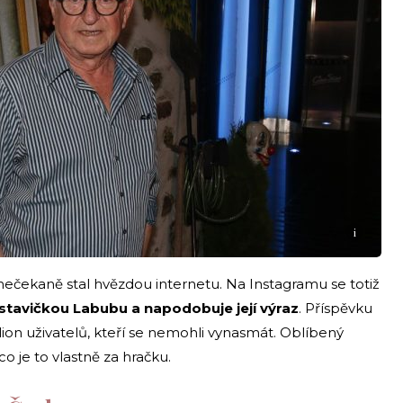
i
ečekaně stal hvězdou internetu. Na Instagramu se totiž
ostavičkou Labubu a napodobuje její výraz
. Příspěvku
ilion uživatelů, kteří se nemohli vynasmát. Oblíbený
o je to vlastně za hračku.