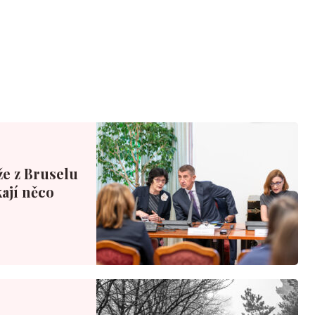
že z Bruselu
ají něco