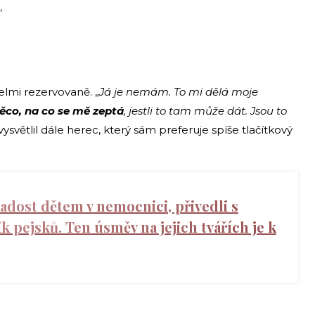
.“
elmi rezervovaně. „
Já je nemám. To mi dělá moje
ěco, na co se mě zeptá
, jestli to tam může dát. Jsou to
 vysvětlil dále herec, který sám preferuje spíše tlačítkový
radost dětem v nemocnici, přivedli s
k pejsků. Ten úsměv na jejich tvářích je k