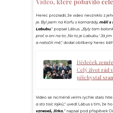
Video, které pobavilo cel
Herec prozradil, že video nevzniklo z jeho 
je. Byl jsem na Korfu s kamarády,
měli s 
Labubu
,
“ popsal Lábus. „
Byly tam balonky
proč a oni na to: ‚No to je Labubu.‘ Já jim
a natočili mě
,“ dodal oblíbený herec b
Dědeček zemřel,
Celý život rád
přichystal sra
Video se nicméně velmi rychle stalo hitem 
a sto tisíc lajků
,“ uvedl Lábus s tím, že 
vzneseš, Jirko
,“
napsal pod příspěvek O