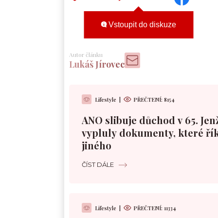
Vstoupit do diskuze
Autor článku
Lukáš Jírovec
Lifestyle
|
PŘEČTENÍ:
8154
ANO slibuje důchod v 65. Jen
vypluly dokumenty, které řík
jiného
ČÍST DÁLE
Lifestyle
|
PŘEČTENÍ:
11334