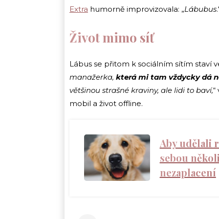
Extra
humorně improvizovala: „
Lábubus
Život mimo síť
Lábus se přitom k sociálním sítím staví v
manažerka,
která mi tam vždycky dá n
většinou strašné kraviny, ale lidi to baví,
“
mobil a život offline.
Aby udělali 
sebou několi
nezaplacení