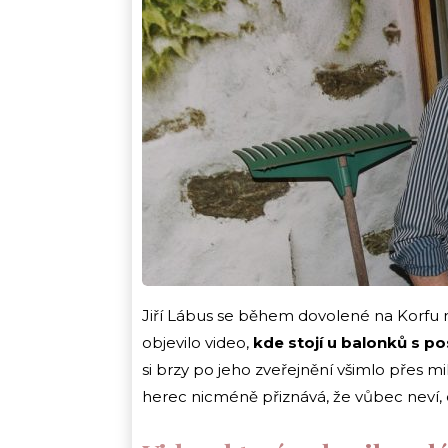
Jiří Lábus se během dovolené na Korfu n
objevilo video,
kde stojí u balonků s p
si brzy po jeho zveřejnění všimlo přes m
herec nicméně přiznává, že vůbec neví, c