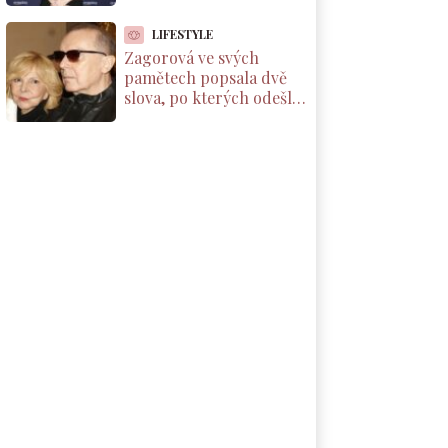
které by si měl přečíst
každý rodič dcery
LIFESTYLE
Zagorová ve svých
pamětech popsala dvě
slova, po kterých odešla
od partnera. Už se k
němu nevrátila