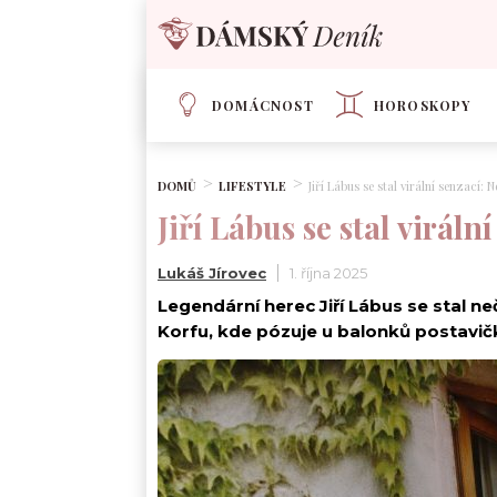
DOMÁCNOST
HOROSKOPY
DOMŮ
LIFESTYLE
Jiří Lábus se stal virální senzací: N
Jiří Lábus se stal viráln
Lukáš Jírovec
1. října 2025
Legendární herec Jiří Lábus se stal 
Korfu, kde pózuje u balonků postavič