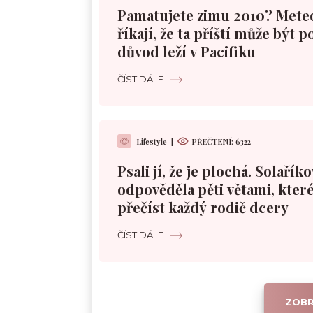
Pamatujete zimu 2010? Mete
říkají, že ta příští může být 
důvod leží v Pacifiku
ČÍST DÁLE
Lifestyle
|
PŘEČTENÍ:
6322
Psali jí, že je plochá. Solařík
odpověděla pěti větami, které
přečíst každý rodič dcery
ČÍST DÁLE
ZOBR