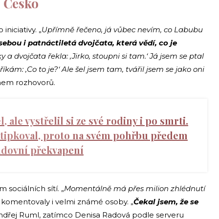
é Česko
iniciativy. „
Upřímně řečeno, já vůbec nevím, co Labubu
sebou i patnáctiletá dvojčata, která vědí, co je
 a dvojčata řekla: ‚Jirko, stoupni si tam.‘ Já jsem se ptal
 říkám: ‚Co to je?‘ Ale šel jsem tam, tvářil jsem se jako oni
ěhem rozhovorů.
 ale vystřelil si ze své rodiny i po smrti.
 vtipkoval, proto na svém pohřbu předem
ndovní překvapení
sociálních sítí. „
Momentálně má přes milion zhlédnutí
ho komentovaly i velmi známé osoby. „
Čekal jsem, že se
ndřej Ruml, zatímco Denisa Radová podle serveru