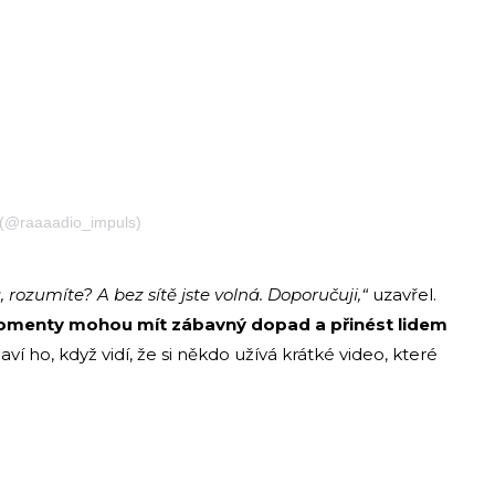
 (@raaaadio_impuls)
á, rozumíte? A bez sítě jste volná. Doporučuji,“
uzavřel.
 momenty mohou mít zábavný dopad a přinést lidem
ví ho, když vidí, že si někdo užívá krátké video, které