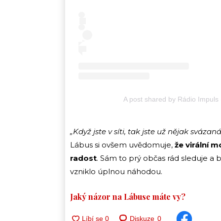
A post shared by Rádio Impuls
„Když jste v síti, tak jste už nějak svázan
Lábus si ovšem uvědomuje,
že virální
radost
. Sám to prý občas rád sleduje a ba
vzniklo úplnou náhodou.
Jaký názor na Lábuse máte vy?
Diskuze
0