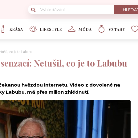
KRÁSA
LIFESTYLE
MÓDA
VZTAHY
etušil, co je to Labubu
í senzací: Netušil, co je to Labubu
nečekanou hvězdou internetu. Video z dovolené na
ky Labubu, má přes milion zhlédnutí.