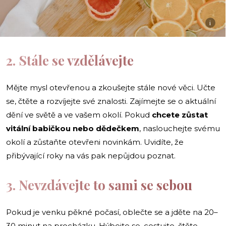
i
2. Stále se vzdělávejte
Mějte mysl otevřenou a zkoušejte stále nové věci. Učte
se, čtěte a rozvíjejte své znalosti. Zajímejte se o aktuální
dění ve světě a ve vašem okolí. Pokud
chcete zůstat
vitální babičkou nebo dědečkem
, naslouchejte svému
okolí a zůstaňte otevřeni novinkám. Uvidíte, že
přibývající roky na vás pak nepůjdou poznat.
3. Nevzdávejte to sami se sebou
Pokud je venku pěkné počasí, oblečte se a jděte na 20–
30 minut na procházku. Hýbejte se, cestujte, čtěte,