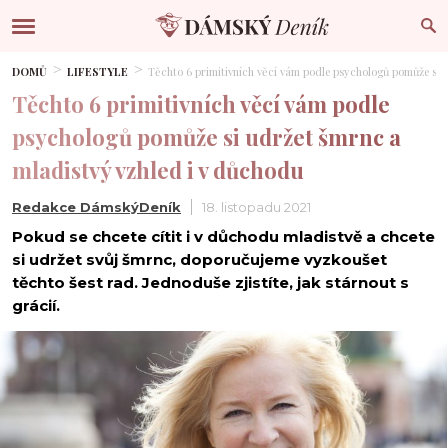
DOMŮ
LIFESTYLE
Těchto 6 primitivních věcí vám podle psychologů pomůže si 
Těchto 6 primitivních věcí vám podle
psychologů pomůže si udržet šmrnc a
mladistvý vzhled i v důchodu
Redakce DámskýDeník
18. listopadu 2021
Pokud se chcete cítit i v důchodu mladistvě a chcete
si udržet svůj šmrnc, doporučujeme vyzkoušet
těchto šest rad. Jednoduše zjistíte, jak stárnout s
grácií.