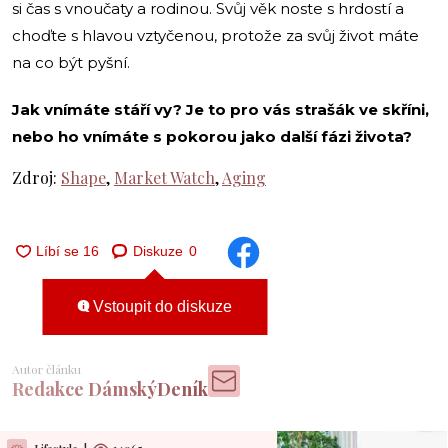
si čas s vnoučaty a rodinou. Svůj věk noste s hrdostí a
choďte s hlavou vztyčenou, protože za svůj život máte
na co být pyšní.
Jak vnímáte stáří vy? Je to pro vás strašák ve skříni,
nebo ho vnímáte s pokorou jako další fázi života?
Zdroj:
Shape
,
Market Watch
,
Aging
Diskuze
0
Vstoupit do diskuze
Autor článku
Redakce DámskýDeník