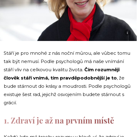
i
Stáří je pro mnohé z nás noční můrou, ale vůbec tomu
tak být nemusí. Podle psychologů má naše vnímání
stáří vliv na celkovou kvalitu života.
Čím rozumněji
člověk stáří vnímá, tím pravděpodobnější je to
, že
bude stárnout do krásy a moudrosti. Podle psychologů
existuje šest rad, jejichž osvojením budete stárnout s
grácií.
1. Zdraví je až na prvním místě
Každý, kdo má trochu rozumu v hlavě, ví, že zdraví je