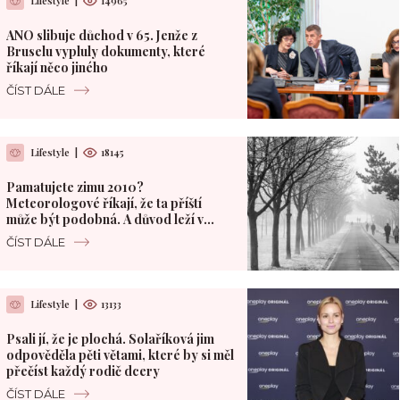
Lifestyle
|
14965
ANO slibuje důchod v 65. Jenže z
Bruselu vypluly dokumenty, které
říkají něco jiného
ČÍST DÁLE
Lifestyle
|
18145
Pamatujete zimu 2010?
Meteorologové říkají, že ta příští
může být podobná. A důvod leží v
Pacifiku
ČÍST DÁLE
Lifestyle
|
13133
Psali jí, že je plochá. Solaříková jim
odpověděla pěti větami, které by si měl
přečíst každý rodič dcery
ČÍST DÁLE