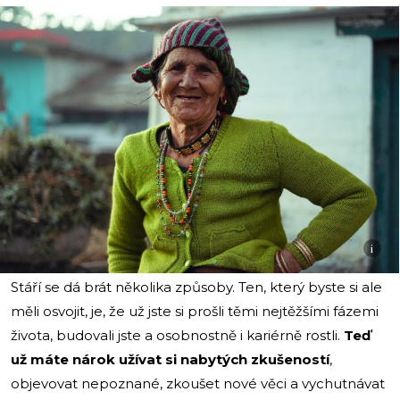
i
Stáří se dá brát několika způsoby. Ten, který byste si ale
měli osvojit, je, že už jste si prošli těmi nejtěžšími fázemi
života, budovali jste a osobnostně i kariérně rostli.
Teď
už máte nárok užívat si nabytých zkušeností
,
objevovat nepoznané, zkoušet nové věci a vychutnávat