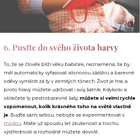
i
6. Pusťte do svého života barvy
To, že se člověk blíží věku babiček, neznamená, že by
měl automaticky vyfasovat silonovou zástěru a barevné
oděvy vyměnit za ty v zemitých tónech. Život je hra, a
proto hravý můžete udržovat i svůj šatník. Kdykoliv si
oblečete ty pestrobarevné šaty,
můžete si velmi rychle
vzpomenout, kolik krásného toho na světě vlastně
je
. Buďte sami sebou, nebojte se experimentovat s
módou
. Máte už spoustu let zkušeností a trochu
výstřednosti si rozhodně můžete dovolit.