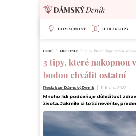
DOMÁCNOST
HOROSKOPY
DOMŮ
LIFESTYLE
3 tipy, které nakopnou vaše sebevě
3 tipy, které nakopnou 
budou chválit ostatní
Redakce DámskýDeník
11. ledna 2022
Mnoho lidí podceňuje důležitost zdra
života. Jakmile si totiž nevěříte, pře