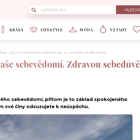
KRÁSA
LIFESTYLE
MÓDA
VZTAHY
domí. Zdravou sebedůvěru nezískáte tím, že vás budou chválit ostatní
vaše sebevědomí. Zdravou sebedůvěr
vého sebevědomí, přitom je to základ spokojeného
dem své činy odsuzujete k neúspěchu.