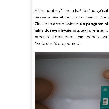
A tím není myšleno si každé ráno vyčistit
na své zdraví jak zevnitř, tak zvenčí. Vít
Zkuste to a sami uvidíte.
Na program si
jak s duševní hygienou
, tak i s relaxem
přečtěte si oblíbenou knihu nebo zkus
života si můžete pomoci.