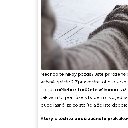
Nechodíte nikdy pozdě? Jste přirozeně ch
krásně zpíváte? Zpracování tohoto sezn
dobu a
něčeho si můžete všimnout až
tak vám to pomůže s bodem číslo jedna
bude jasné, za co stojíte a že jste doopr
Který z těchto bodů začnete praktiko