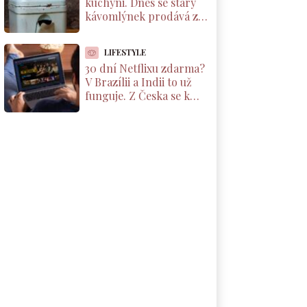
kuchyni. Dnes se starý
kávomlýnek prodává za
tisíce korun, ale jen pod
jednou podmínkou
LIFESTYLE
30 dní Netflixu zdarma?
V Brazílii a Indii to už
funguje. Z Česka se k
nabídce dostanete taky