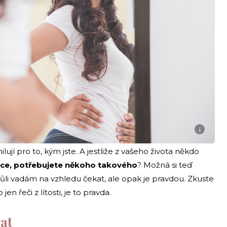
i
ilují pro to, kým jste. A jestliže z vašeho života někdo
dce, potřebujete někoho takového
? Možná si teď
ůli vadám na vzhledu čekat, ale opak je pravdou. Zkuste
en řeči z lítosti, je to pravda.
rat