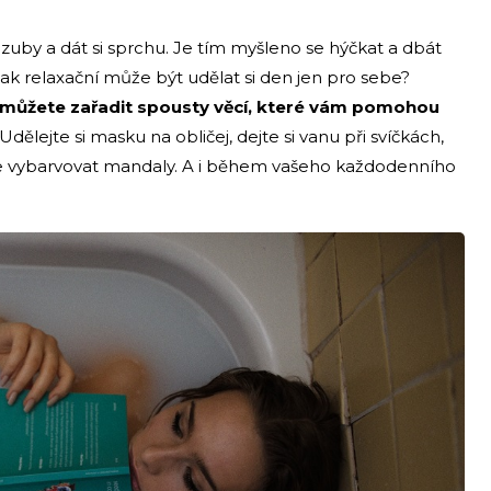
 zuby a dát si sprchu. Je tím myšleno se hýčkat a dbát
e, jak relaxační může být udělat si den jen pro sebe?
 můžete zařadit spousty věcí, které vám pomohou
. Udělejte si masku na obličej, dejte si vanu při svíčkách,
te vybarvovat mandaly. A i během vašeho každodenního