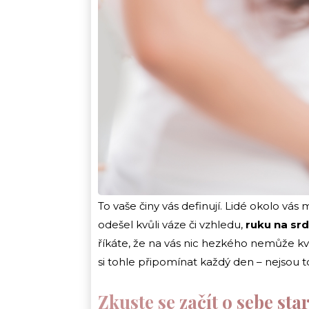
To vaše činy vás definují. Lidé okolo vás m
odešel kvůli váze či vzhledu,
ruku na sr
říkáte, že na vás nic hezkého nemůže kv
si tohle připomínat každý den – nejsou to j
Zkuste se začít o sebe sta