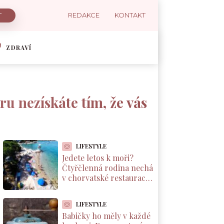
REDAKCE
KONTAKT
ZDRAVÍ
u nezískáte tím, že vás
LIFESTYLE
Jedete letos k moři?
Čtyřčlenná rodina nechá
v chorvatské restauraci
přes 2 000 Kč za jednu
večeři
LIFESTYLE
Babičky ho měly v každé