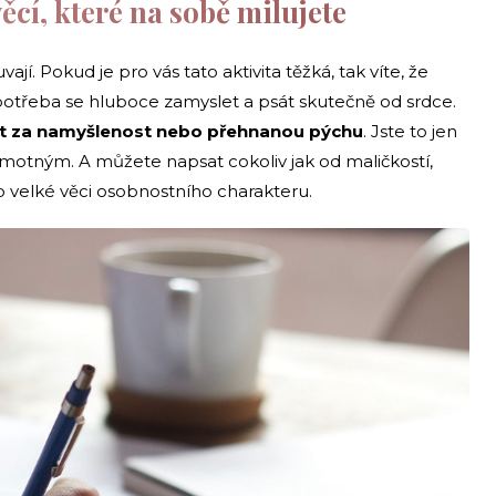
ěcí, které na sobě milujete
. Pokud je pro vás tato aktivita těžká, tak víte, že
otřeba se hluboce zamyslet a psát skutečně od srdce.
at za namyšlenost nebo přehnanou pýchu
. Jste to jen
amotným. A můžete napsat cokoliv jak od maličkostí,
 velké věci osobnostního charakteru.