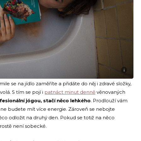
i
ile se na jídlo zaměříte a přidáte do něj i zdravé složky,
volá. S tím se pojí i
patnáct minut
denně
věnovaných
esionální jógou, stačí něco lehkého
. Prodlouží vám
o dne budete mít více energie. Zároveň se nebojte
co odložit na druhý den. Pokud se totiž na něco
prostě není sobecké.