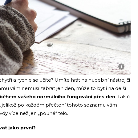
i
ytří a rychle se učíte? Umíte hrát na hudební nástroj či
amu vám nemusí zabrat jen den, může to být i na delší
 během vašeho normálního fungování přes den
. Tak či
, jelikož po každém přečtení tohoto seznamu vám
avdy více než jen „pouhé“ tělo.
vat jako první?