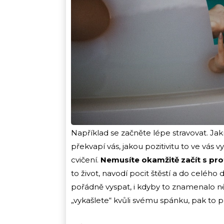
Například se začněte lépe stravovat. Jakm
překvapí vás, jakou pozitivitu to ve vás vy
cvičení.
Nemusíte okamžitě začít s prof
to život, navodí pocit štěstí a do celéh
pořádně vyspat, i kdyby to znamenalo ně
„vykašlete“ kvůli svému spánku, pak to 