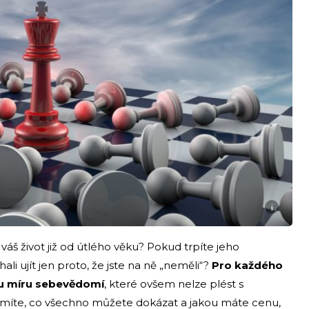
i
 váš život již od útlého věku? Pokud trpíte jeho
hali ujít jen proto, že jste na ně „neměli“?
Pro každého
vou míru sebevědomí
, které ovšem nelze plést s
omíte, co všechno můžete dokázat a jakou máte cenu,