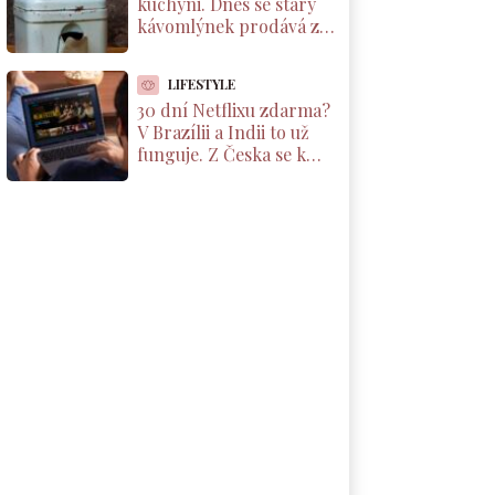
kuchyni. Dnes se starý
kávomlýnek prodává za
tisíce korun, ale jen pod
jednou podmínkou
LIFESTYLE
30 dní Netflixu zdarma?
V Brazílii a Indii to už
funguje. Z Česka se k
nabídce dostanete taky