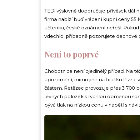
TEDi výslovně doporučuje přívěsek dál ne
firma nabízí buď vrácení kupní ceny 55 
účtenku, české oznámení neřeší. Pokud 
vdechlo, případně pozorujete dechové o
Není to poprvé
Chobotnice není ojedinělý případ. Na též
upozornění, mimo jiné na hračku Pizza s
částem. Řetězec provozuje přes 3 700 p
levných položek s rychlou obměnou sort
bývá tlak na nízkou cenu v napětí s nákl