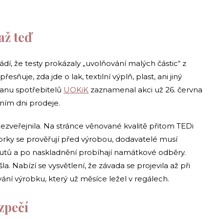
až teď
dí, že testy prokázaly „uvolňování malých částic“ z
sňuje, zda jde o lak, textilní výplň, plast, ani jiný
ranu spotřebitelů
UOKiK
zaznamenal akci už 26. června
ním dni prodeje.
 nezveřejnila. Na stránce věnované kvalitě přitom TEDi
zorky se prověřují před výrobou, dodavatelé musí
tutů a po naskladnění probíhají namátkové odběry.
 Nabízí se vysvětlení, že závada se projevila až při
ání výrobku, který už měsíce ležel v regálech.
zpečí