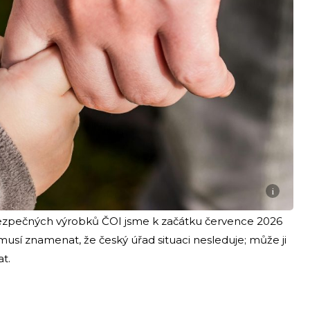
i
pečných výrobků ČOI jsme k začátku července 2026
musí znamenat, že český úřad situaci nesleduje; může ji
at.