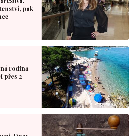
Marešová.
tenství, pak
nce
nná rodina
i přes 2
hyni. Dnes