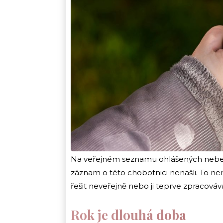
Na veřejném seznamu ohlášených nebez
záznam o této chobotnici nenašli. To ne
řešit neveřejně nebo ji teprve zpracováv
Rok je dlouhá doba