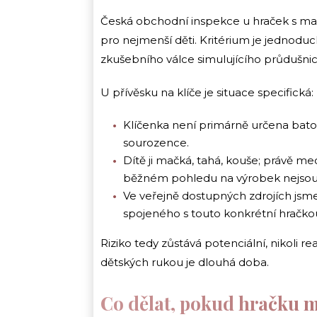
Česká obchodní inspekce u hraček s ma
pro nejmenší děti. Kritérium je jednodu
zkušebního válce simulujícího průdušnici
U přívěsku na klíče je situace specifická:
Klíčenka není primárně určena bato
sourozence.
Dítě ji mačká, tahá, kouše; právě m
běžném pohledu na výrobek nejsou
Ve veřejně dostupných zdrojích jsme
spojeného s touto konkrétní hračko
Riziko tedy zůstává potenciální, nikoli r
dětských rukou je dlouhá doba.
Co dělat, pokud hračku 