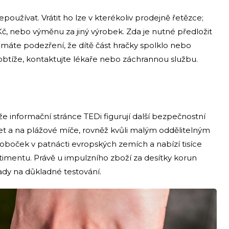
používat. Vrátit ho lze v kterékoliv prodejně řetězce;
Kč, nebo výměnu za jiný výrobek. Zda je nutné předložit
máte podezření, že dítě část hračky spolklo nebo
btíže, kontaktujte lékaře nebo záchrannou službu.
e informační stránce TEDi figurují další bezpečnostní
et a na plážové míče, rovněž kvůli malým oddělitelným
oboček v patnácti evropských zemích a nabízí tisíce
imentu. Právě u impulzního zboží za desítky korun
ady na důkladné testování.