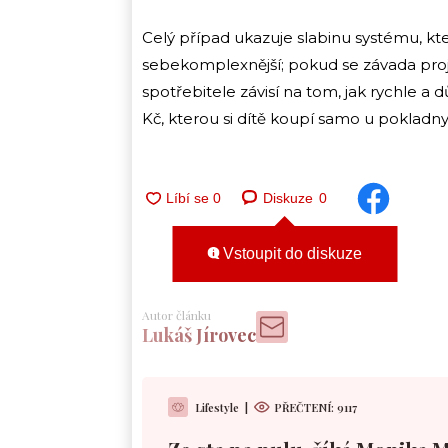
Celý případ ukazuje slabinu systému, kt
sebekomplexnější; pokud se závada pro
spotřebitele závisí na tom, jak rychle 
Kč, kterou si dítě koupí samo u pokladny
Diskuze
0
Vstoupit do diskuze
Autor článku
Lukáš Jírovec
Lifestyle
|
PŘEČTENÍ:
9117