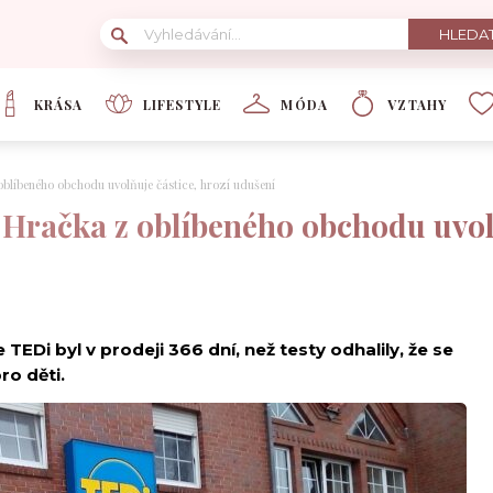
KRÁSA
LIFESTYLE
MÓDA
VZTAHY
oblíbeného obchodu uvolňuje částice, hrozí udušení
 Hračka z oblíbeného obchodu uvolň
TEDi byl v prodeji 366 dní, než testy odhalily, že se
ro děti.