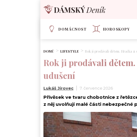
DOMÁCNOST
HOROSKOPY
DOMŮ
LIFESTYLE
Rok ji prodávali dětem. Hračka z 
Rok ji prodávali dětem.
udušení
Lukáš Jírovec
7. července 2026
Přívěsek ve tvaru chobotnice z řetězce 
z něj uvolňují malé části nebezpečné p