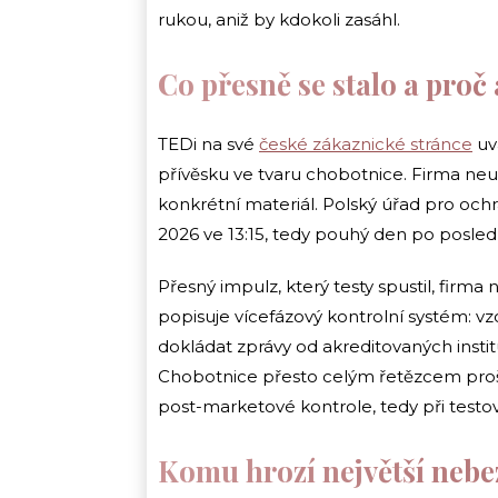
rukou, aniž by kdokoli zasáhl.
Co přesně se stalo a proč 
TEDi na své
české zákaznické stránce
uvá
přívěsku ve tvaru chobotnice. Firma neupře
konkrétní materiál. Polský úřad pro och
2026 ve 13:15, tedy pouhý den po posled
Přesný impulz, který testy spustil, firma
popisuje vícefázový kontrolní systém: v
dokládat zprávy od akreditovaných insti
Chobotnice přesto celým řetězcem prošla.
post-marketové kontrole, tedy při testov
Komu hrozí největší nebe