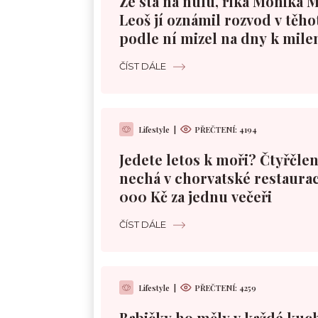
Ze sta na nulu, říká Monika 
Leoš jí oznámil rozvod v těho
podle ní mizel na dny k mile
ČÍST DÁLE
Lifestyle
|
PŘEČTENÍ:
4194
Jedete letos k moři? Čtyřčle
nechá v chorvatské restaurac
000 Kč za jednu večeři
ČÍST DÁLE
Lifestyle
|
PŘEČTENÍ:
4259
Babičky ho měly v každé kuc