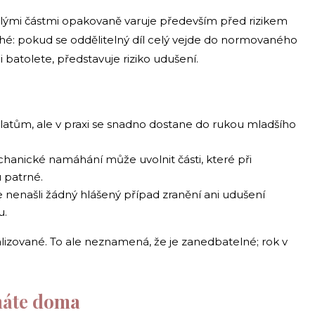
lými částmi opakovaně varuje především před rizikem
ché: pokud se oddělitelný díl celý vejde do normovaného
 batolete, představuje riziko udušení.
latům, ale v praxi se snadno dostane do rukou mladšího
echanické namáhání může uvolnit části, které při
 patrné.
 nenašli žádný hlášený případ zranění ani udušení
u.
ealizované. To ale neznamená, že je zanedbatelné; rok v
máte doma