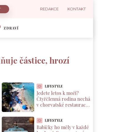
REDAKCE
KONTAKT
ZDRAVÍ
uje částice, hrozí
LIFESTYLE
Jedete letos k moři?
Čtyřčlenná rodina nechá
v chorvatské restauraci
přes 2 000 Kč za jednu
večeři
LIFESTYLE
Babičky ho měly v každé