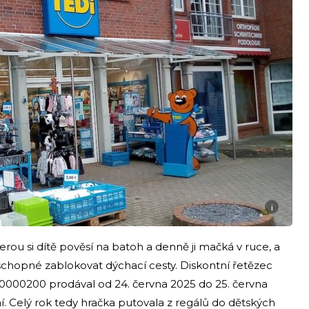
i
terou si dítě pověsí na batoh a denně ji mačká v ruce, a
schopné zablokovat dýchací cesty. Diskontní řetězec
000200 prodával od 24. června 2025 do 25. června
í. Celý rok tedy hračka putovala z regálů do dětských