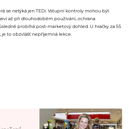
erá se netýká jen TEDi. Vstupní kontroly mohou být
jeví až při dlouhodobém používání, ochrana
a důsledně probíhá post-marketový dohled. U hračky za 55
, je to obzvlášť nepříjemná lekce.