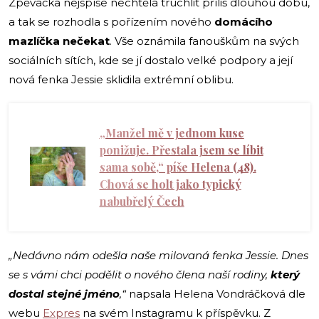
Zpěvačka nejspíše nechtěla truchlit příliš dlouhou dobu,
a tak se rozhodla s pořízením nového
domácího
mazlíčka nečekat
. Vše oznámila fanouškům na svých
sociálních sítích, kde se jí dostalo velké podpory a její
nová fenka Jessie sklidila extrémní oblibu.
„Manžel mě v jednom kuse
ponižuje. Přestala jsem se líbit
sama sobě,“ píše Helena (48).
Chová se holt jako typický
nabubřelý Čech
„Nedávno nám odešla naše milovaná fenka Jessie. Dnes
se s vámi chci podělit o nového člena naší rodiny,
který
dostal stejné jméno
,“
napsala Helena Vondráčková dle
webu
Expres
na svém Instagramu k příspěvku. Z