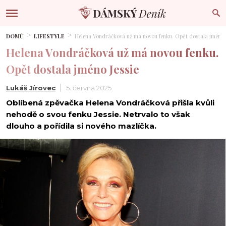
DOMŮ
LIFESTYLE
Helena Vondráčková už má novou fenku. Opět dostala jméno J
Helena Vondráčková už má novou fenku.
Opět dostala jméno Jessie
Lukáš Jírovec
5. června 2025
Oblíbená zpěvačka Helena Vondráčková přišla kvůli
nehodě o svou fenku Jessie. Netrvalo to však
dlouho a pořídila si nového mazlíčka.