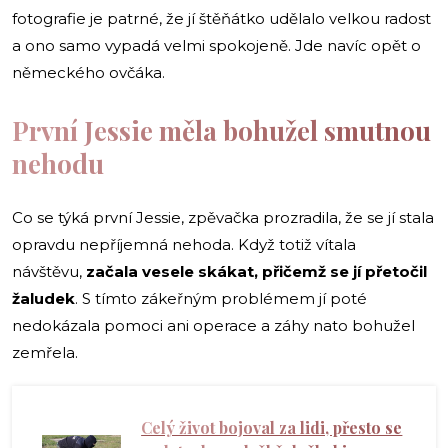
fotografie je patrné, že jí štěňátko udělalo velkou radost
a ono samo vypadá velmi spokojeně. Jde navíc opět o
německého ovčáka.
První Jessie měla bohužel smutnou
nehodu
Co se týká první Jessie, zpěvačka prozradila, že se jí stala
opravdu nepříjemná nehoda. Když totiž vítala
návštěvu,
začala vesele skákat, přičemž se jí přetočil
žaludek
. S tímto zákeřným problémem jí poté
nedokázala pomoci ani operace a záhy nato bohužel
zemřela.
Celý život bojoval za lidi, přesto se