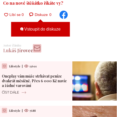
Co na nové štěňátko říkáte vy?
Diskuze
0
Vstoupit do diskuze
Autor článku
Lukáš Jírovec
Lifestyle
|
13691
Oneplay vám může strhávat peníze
dvakrát měsíčně. Přes 6 000 Kč navíc
a žádné varování
ČÍST DÁLE
Lifestyle
|
7688