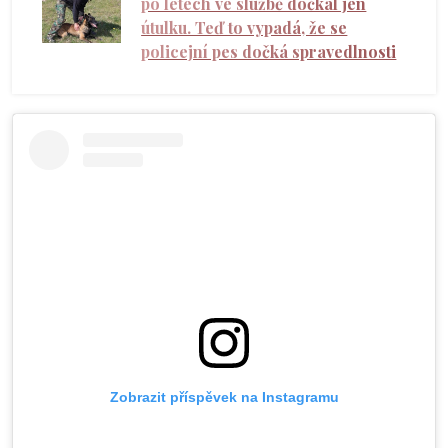
po letech ve službě dočkal jen
útulku. Teď to vypadá, že se
policejní pes dočká spravedlnosti
Zobrazit příspěvek na Instagramu