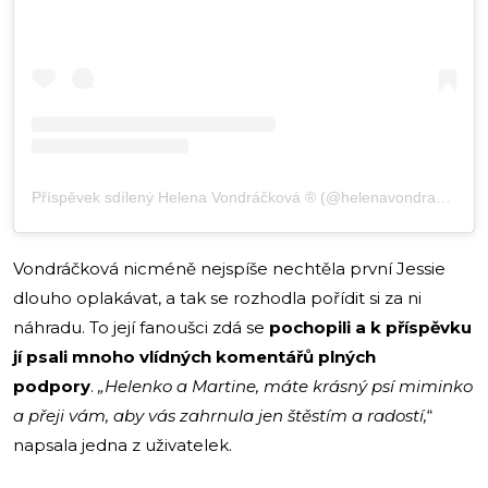
Příspěvek sdílený Helena Vondráčková ® (@helenavondrackovacz)
Vondráčková nicméně nejspíše nechtěla první Jessie
dlouho oplakávat, a tak se rozhodla pořídit si za ni
náhradu. To její fanoušci zdá se
pochopili a k příspěvku
jí psali mnoho vlídných komentářů plných
podpory
.
„Helenko a Martine, máte krásný psí miminko
a přeji vám, aby vás zahrnula jen štěstím a radostí,
“
napsala jedna z uživatelek.