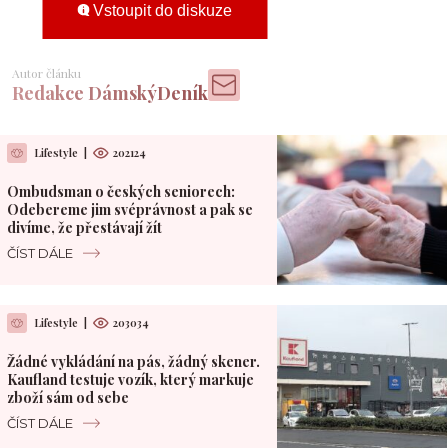
Vstoupit do diskuze
Autor článku
Redakce DámskýDeník
Lifestyle
|
202124
Ombudsman o českých seniorech:
Odebereme jim svéprávnost a pak se
divíme, že přestávají žít
ČÍST DÁLE
Lifestyle
|
203034
Žádné vykládání na pás, žádný skener.
Kaufland testuje vozík, který markuje
zboží sám od sebe
ČÍST DÁLE