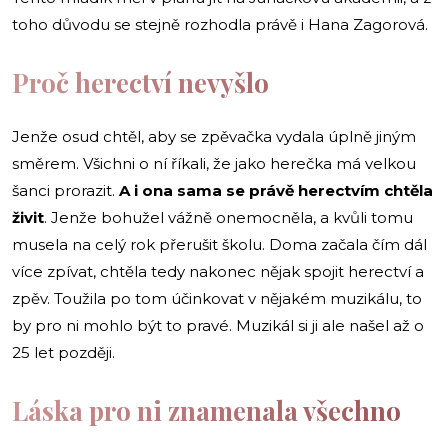
toho důvodu se stejně rozhodla právě i Hana Zagorová.
Proč herectví nevyšlo
Jenže osud chtěl, aby se zpěvačka vydala úplně jiným
směrem. Všichni o ní říkali, že jako herečka má velkou
šanci prorazit.
A i ona sama se právě herectvím chtěla
živit
. Jenže bohužel vážně onemocněla, a kvůli tomu
musela na celý rok přerušit školu. Doma začala čím dál
více zpívat, chtěla tedy nakonec nějak spojit herectví a
zpěv. Toužila po tom účinkovat v nějakém muzikálu, to
by pro ni mohlo být to pravé. Muzikál si ji ale našel až o
25 let později.
Láska pro ni znamenala všechno