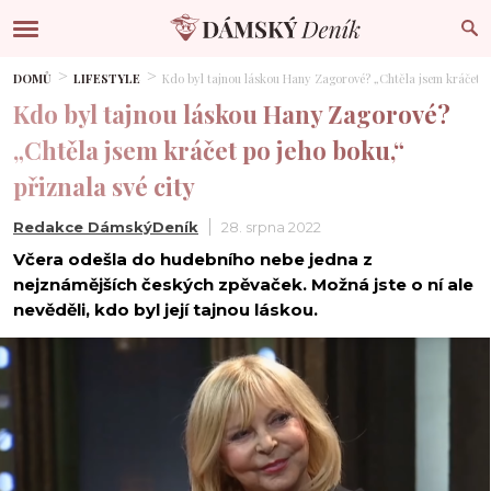
DOMŮ
LIFESTYLE
Kdo byl tajnou láskou Hany Zagorové? „Chtěla jsem kráčet po
Kdo byl tajnou láskou Hany Zagorové?
„Chtěla jsem kráčet po jeho boku,“
přiznala své city
Redakce DámskýDeník
28. srpna 2022
Včera odešla do hudebního nebe jedna z
nejznámějších českých zpěvaček. Možná jste o ní ale
nevěděli, kdo byl její tajnou láskou.