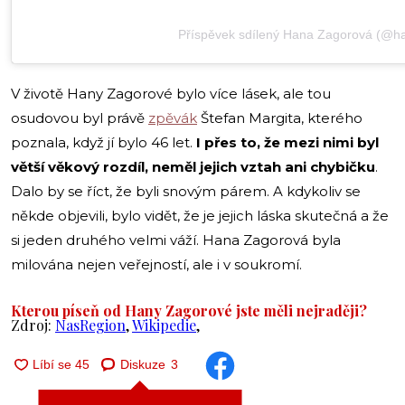
Příspěvek sdílený Hana Zagorová (@ha
V životě Hany Zagorové bylo více lásek, ale tou
osudovou byl právě
zpěvák
Štefan Margita, kterého
poznala, když jí bylo 46 let.
I přes to, že mezi nimi byl
větší věkový rozdíl, neměl jejich vztah ani chybičku
.
Dalo by se říct, že byli snovým párem. A kdykoliv se
někde objevili, bylo vidět, že je jejich láska skutečná a že
si jeden druhého velmi váží. Hana Zagorová byla
milována nejen veřejností, ale i v soukromí.
Kterou píseň od Hany Zagorové jste měli nejraději?
Zdroj:
NasRegion
,
Wikipedie
,
Diskuze
3