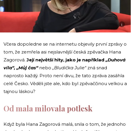
i
Včera dopoledne se na internetu objevily první zprávy o
tom, že zemřela asi nejslavnější česká zpěvačka Hana
Zagorová.
Její největší hity, jako je například
„Duhová
víla“, „Můj čas“
nebo
„Bludička Julie“
zná snad
naprosto každý. Proto není divu, že tato zpráva zasáhla
celé Česko. Věděli jste ale, kdo byl zpěvaččinou velkou a
tajnou láskou?
Od mala milovala potlesk
Když byla Hana Zagorová malá, snila o tom, že jednoho