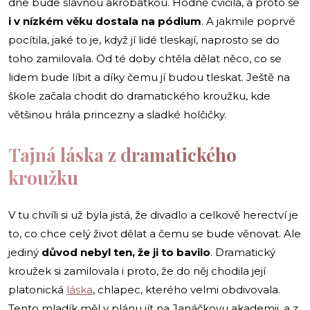
dne bude slavnou akrobatkou. Hodně cvičila, a proto se
i v nízkém věku dostala na pódium
. A jakmile poprvé
pocítila, jaké to je, když jí lidé tleskají, naprosto se do
toho zamilovala. Od té doby chtěla dělat něco, co se
lidem bude líbit a díky čemu jí budou tleskat. Ještě na
škole začala chodit do dramatického kroužku, kde
většinou hrála princezny a sladké holčičky.
Tajná láska z dramatického
kroužku
V tu chvíli si už byla jistá, že divadlo a celkově herectví je
to, co chce celý život dělat a čemu se bude věnovat. Ale
jediný
důvod nebyl ten, že ji to bavilo
. Dramatický
kroužek si zamilovala i proto, že do něj chodila její
platonická
láska
, chlapec, kterého velmi obdivovala.
Tento mladík měl v plánu jít na Janáčkovu akademii, a z