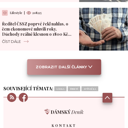
Lifestyle
|
208225
Ředitel ČSSZ poprvé řekl nahlas, o
čem ekonomové mluvili roky.
Důchody reálně klesnou o 1800 Kč
měsíčně
ČÍST DÁLE
ZOBRAZIT DALŠÍ ČLÁNKY
SOUVISEJÍCÍ TÉMATA:
LÁSKA
ÚMRTÍ
ZPĚVAČKA
KONTAKT